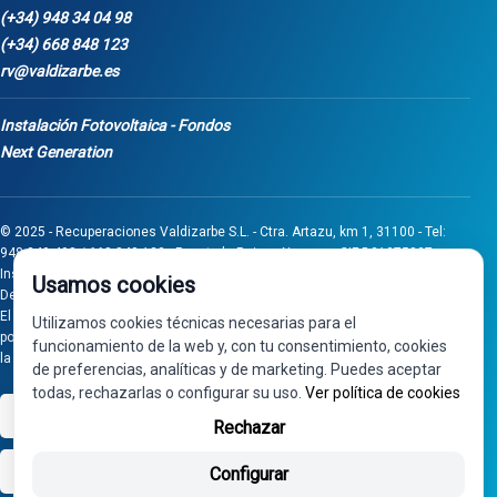
(+34) 948 34 04 98
(+34) 668 848 123
rv@valdizarbe.es
Instalación Fotovoltaica - Fondos
Next Generation
© 2025 - Recuperaciones Valdizarbe S.L. - Ctra. Artazu, km 1, 31100 - Tel:
948 340 498 / 668 848 123 - Puente la Reina - Navarra - CIF B31275837.
Inscrita en el Registro Mercantil de Navarra, Tomo 32, Folio 75, Hoja 525.
Usamos cookies
Desarrollado por
Seintosoft
El proyecto de inversión "0011-0558-2024-000008" ha sido subvencionado
Utilizamos cookies técnicas necesarias para el
por Gobierno de Navarra al amparo de la convocatoria de 2024 de Ayudas a
funcionamiento de la web y, con tu consentimiento, cookies
la inversión en pymes industriales
de preferencias, analíticas y de marketing. Puedes aceptar
todas, rechazarlas o configurar su uso.
Ver política de cookies
VISA
PayPal
Rechazar
bizum
Configurar