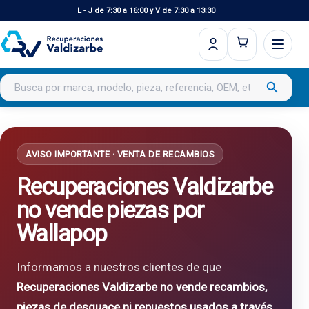
L - J de 7:30 a 16:00 y V de 7:30 a 13:30
Buscar productos
search
AVISO IMPORTANTE · VENTA DE RECAMBIOS
Recuperaciones Valdizarbe
no vende piezas por
Wallapop
Informamos a nuestros clientes de que
Recuperaciones Valdizarbe no vende recambios,
piezas de desguace ni repuestos usados a través