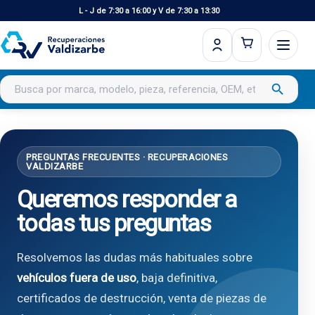
L - J de 7:30 a 16:00 y V de 7:30 a 13:30
Buscar productos
search
PREGUNTAS FRECUENTES · RECUPERACIONES
VALDIZARBE
Queremos responder a
todas tus preguntas
Resolvemos las dudas más habituales sobre
vehículos fuera de uso
, baja definitiva,
certificados de destrucción, venta de piezas de