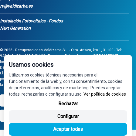
rv@valdizarbe.es
Instalación Fotovoltaica - Fondos
Next Generation
© 2025 - Recuperaciones Valdizarbe S.L. - Ctra. Artazu, km 1, 31100 - Tel:
948 340 498 / 668 848 123 - Puente la Reina - Navarra - CIF B31275837.
Inscrita en el Registro Mercantil de Navarra, Tomo 32, Folio 75, Hoja 525.
Usamos cookies
Desarrollado por
Seintosoft
El proyecto de inversión "0011-0558-2024-000008" ha sido subvencionado
Utilizamos cookies técnicas necesarias para el
por Gobierno de Navarra al amparo de la convocatoria de 2024 de Ayudas a
funcionamiento de la web y, con tu consentimiento, cookies
la inversión en pymes industriales
de preferencias, analíticas y de marketing. Puedes aceptar
todas, rechazarlas o configurar su uso.
Ver política de cookies
VISA
PayPal
Rechazar
bizum
Configurar
Aceptar todas