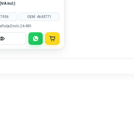
(IVA incl.)
07936
OEM: 4643771
 año
Envío 24-48h