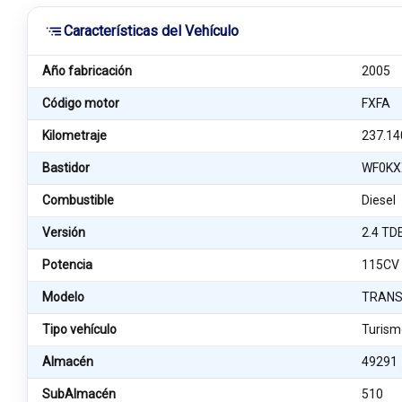
Características del Vehículo
Año fabricación
2005
Código motor
FXFA
Kilometraje
237.14
Bastidor
WF0KX
Combustible
Diesel
Versión
2.4 TD
Potencia
115CV
Modelo
TRANSI
Tipo vehículo
Turism
Almacén
49291
SubAlmacén
510