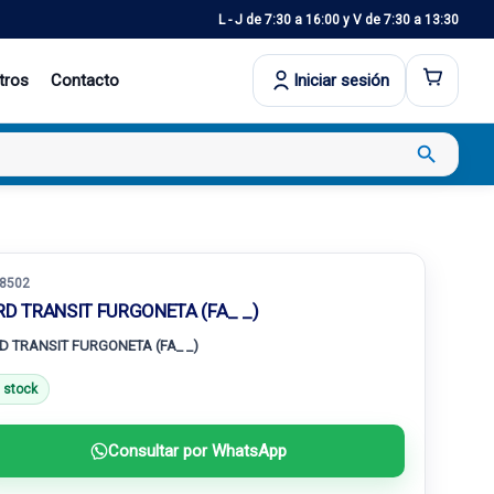
L - J de 7:30 a 16:00 y V de 7:30 a 13:30
tros
Contacto
Iniciar sesión
search
8502
RD TRANSIT FURGONETA (FA_ _)
D TRANSIT FURGONETA (FA_ _)
 stock
Consultar por WhatsApp