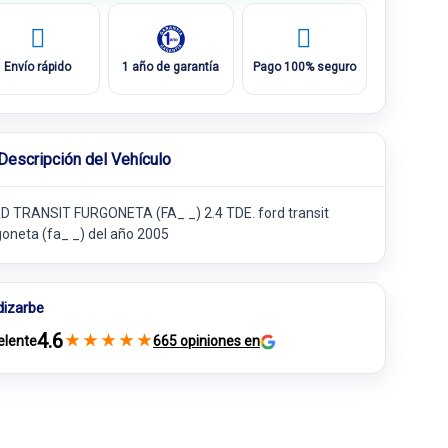
Envío rápido
1 año de garantía
Pago 100% seguro
Descripción del Vehículo
D TRANSIT FURGONETA (FA_ _) 2.4 TDE. ford transit
goneta (fa_ _) del año 2005
dizarbe
4.6
★
★
★
★
★
elente
665 opiniones en