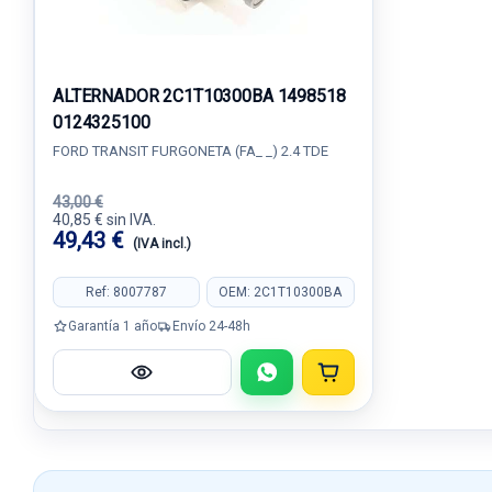
ALTERNADOR 2C1T10300BA 1498518
0124325100
FORD TRANSIT FURGONETA (FA_ _) 2.4 TDE
43,00 €
40,85 € sin IVA.
49,43 €
(IVA incl.)
Ref: 8007787
OEM: 2C1T10300BA
Garantía 1 año
Envío 24-48h