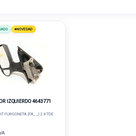
SADO
NOVEDAD
OR IZQUIERDO 4643771
T FURGONETA (FA_ _) 2.4 TDE
IVA.