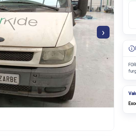
›
FOR
fur
Val
Exc