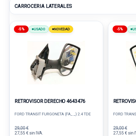
CARROCERIA LATERALES
-5%
-5%
USADO
NOVEDAD
U
RETROVISOR DERECHO 4643476
RETROVIS
FORD TRANSIT FURGONETA (FA_ _) 2.4 TDE
FORD TRANSI
29,00 €
29,00 €
27,55 € sin IVA.
27,55 € sin 