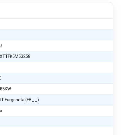
0
XTTFK5M53258
E
 85KW
T Furgoneta (FA_ _)
o