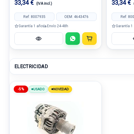
33,34 €
33,34 €
(IVA incl.)
Ref: 8007935
OEM: 4643476
Ref: 80
Garantía 1 año
Envío 24-48h
Garantía 1
ELECTRICIDAD
-5%
USADO
NOVEDAD