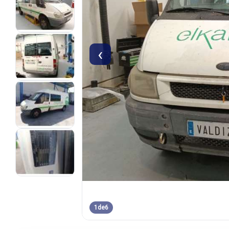
‹
1
de
6