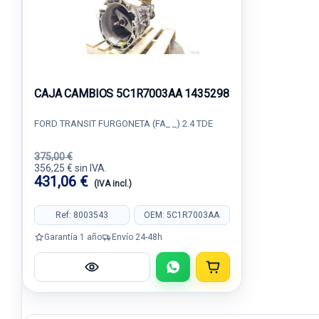
CAJA CAMBIOS 5C1R7003AA 1435298
FORD TRANSIT FURGONETA (FA_ _) 2.4 TDE
375,00 €
356,25 € sin IVA.
431,06 €
(IVA incl.)
Ref: 8003543
OEM: 5C1R7003AA
Garantía 1 año
Envío 24-48h