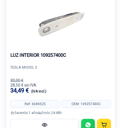
LUZ INTERIOR 109257400C
TESLA MODEL 3
30,00 €
28,50 € sin IVA.
34,49 €
(IVA incl.)
Ref: 6680525
OEM: 109257400C
Garantía 1 año
Envío 24-48h