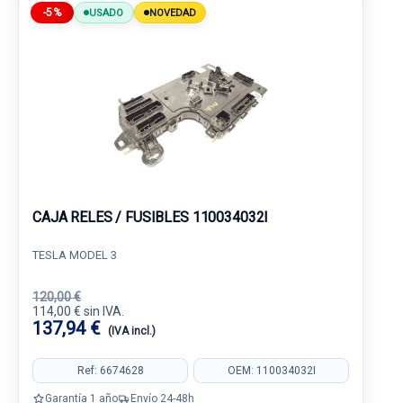
-5%
USADO
NOVEDAD
CAJA RELES / FUSIBLES 110034032I
TESLA MODEL 3
120,00 €
114,00 € sin IVA.
137,94 €
(IVA incl.)
Ref: 6674628
OEM: 110034032I
Garantía 1 año
Envío 24-48h