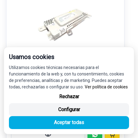
Usamos cookies
MODULO ELECTRONICO 107975500D
Utilizamos cookies técnicas necesarias para el
TESLA MODEL 3
funcionamiento de la web y, con tu consentimiento, cookies
de preferencias, analíticas y de marketing. Puedes aceptar
todas, rechazarlas o configurar su uso.
70,00 €
Ver política de cookies
66,50 € sin IVA.
Rechazar
80,47 €
(IVA incl.)
Configurar
Ref: 6680524
OEM: 107975500D
Garantía 1 año
Envío 24-48h
Aceptar todas