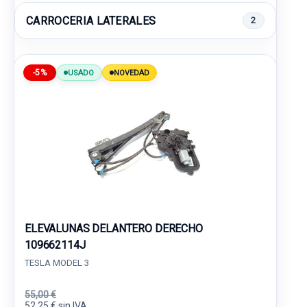
CARROCERIA LATERALES
2
-5%
USADO
NOVEDAD
ELEVALUNAS DELANTERO DERECHO
109662114J
TESLA MODEL 3
55,00 €
52,25 € sin IVA.