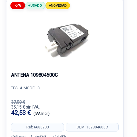
-5%
USADO
NOVEDAD
ANTENA 109804600C
TESLA MODEL 3
37,00 €
35,15 € sin IVA.
42,53 €
(IVA incl.)
Ref: 6680903
OEM: 109804600C
Garantía 1 año
Envío 24-48h