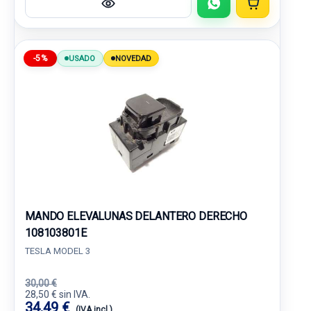
-5%
USADO
NOVEDAD
MANDO ELEVALUNAS DELANTERO DERECHO
108103801E
TESLA MODEL 3
30,00 €
28,50 € sin IVA.
34,49 €
(IVA incl.)