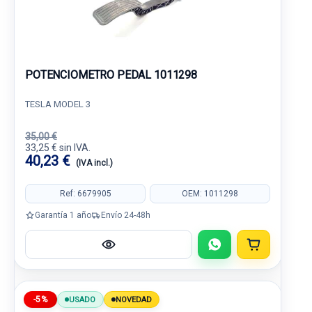
POTENCIOMETRO PEDAL 1011298
TESLA MODEL 3
35,00 €
33,25 € sin IVA.
40,23 €
(IVA incl.)
Ref: 6679905
OEM: 1011298
Garantía 1 año
Envío 24-48h
-5%
USADO
NOVEDAD