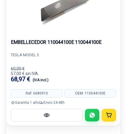
EMBELLECEDOR 110044100E 110044100E
TESLA MODEL 3
60,00 €
57,00 € sin IVA.
68,97 €
(IVA incl.)
Ref: 6680910
OEM: 110044100E
Garantía 1 año
Envío 24-48h