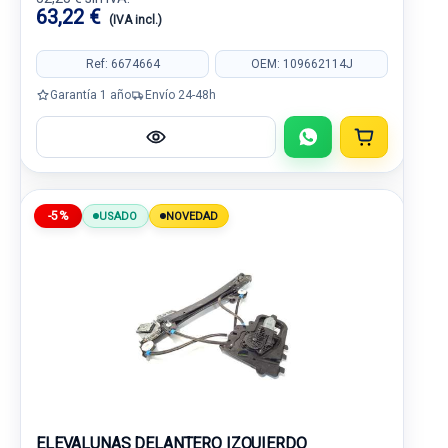
63,22 €
(IVA incl.)
Ref: 6674664
OEM: 109662114J
Garantía 1 año
Envío 24-48h
-5%
USADO
NOVEDAD
ELEVALUNAS DELANTERO IZQUIERDO