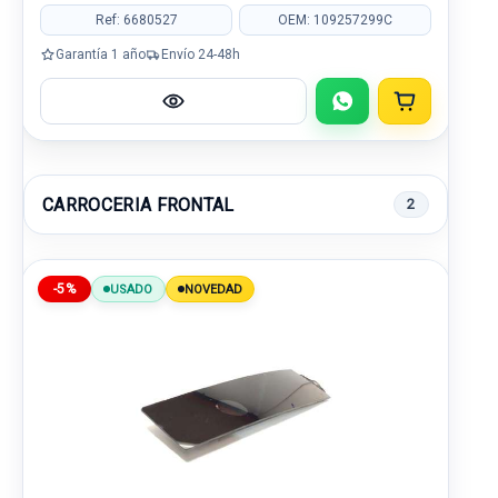
Ref: 6680527
OEM: 109257299C
Garantía 1 año
Envío 24-48h
CARROCERIA FRONTAL
2
-5%
USADO
NOVEDAD