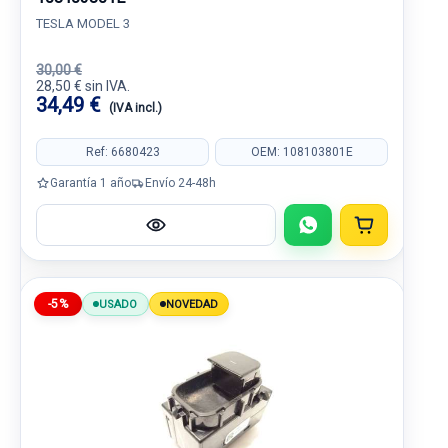
TESLA MODEL 3
30,00 €
28,50 € sin IVA.
34,49 €
(IVA incl.)
Ref: 6680423
OEM: 108103801E
Garantía 1 año
Envío 24-48h
-5%
USADO
NOVEDAD