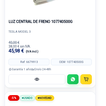
LUZ CENTRAL DE FRENO 107740500G
TESLA MODEL 3
40,00 €
38,00 € sin IVA.
45,98 €
(IVA incl.)
Ref: 6679913
OEM: 107740500G
Garantía 1 año
Envío 24-48h
-5%
USADO
NOVEDAD