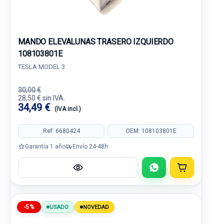
MANDO ELEVALUNAS TRASERO IZQUIERDO
108103801E
TESLA MODEL 3
30,00 €
28,50 € sin IVA.
34,49 €
(IVA incl.)
Ref: 6680424
OEM: 108103801E
Garantía 1 año
Envío 24-48h
-5%
USADO
NOVEDAD