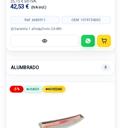
35,15 € sin IVA.
42,53 €
(IVA incl.)
Ref: 6680911
OEM: 107973400C
Garantía 1 año
Envío 24-48h
ALUMBRADO
3
-5%
USADO
NOVEDAD