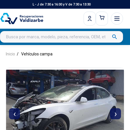
L - J de 7:30 a 16:00 y V de 7:30 a 13:30
Buscar productos
search
Inicio
Vehículos campa
‹
›