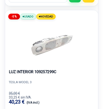
-5%
USADO
NOVEDAD
LUZ INTERIOR 109257299C
TESLA MODEL 3
35,00 €
33,25 € sin IVA.
40,23 €
(IVA incl.)