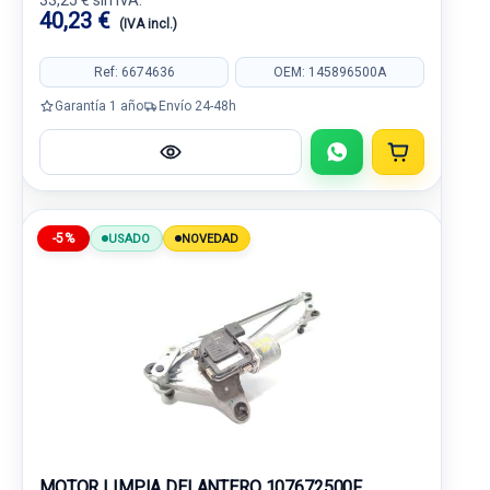
33,25 € sin IVA.
40,23 €
(IVA incl.)
Ref: 6674636
OEM: 145896500A
Garantía 1 año
Envío 24-48h
-5%
USADO
NOVEDAD
MOTOR LIMPIA DELANTERO 107672500F