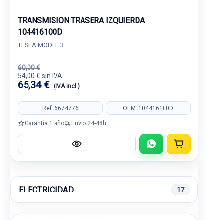
TRANSMISION TRASERA IZQUIERDA
104416100D
TESLA MODEL 3
60,00 €
54,00 € sin IVA.
65,34 €
(IVA incl.)
Ref: 6674776
OEM: 104416100D
Garantía 1 año
Envío 24-48h
ELECTRICIDAD
17