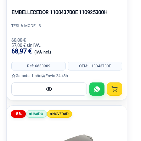
EMBELLECEDOR 110043700E 110925300H
TESLA MODEL 3
60,00 €
57,00 € sin IVA.
68,97 €
(IVA incl.)
Ref: 6680909
OEM: 110043700E
Garantía 1 año
Envío 24-48h
-5%
USADO
NOVEDAD