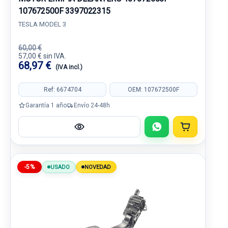
107672500F 3397022315
TESLA MODEL 3
60,00 €
57,00 € sin IVA.
68,97 €
(IVA incl.)
Ref: 6674704
OEM: 107672500F
Garantía 1 año
Envío 24-48h
-5%
USADO
NOVEDAD