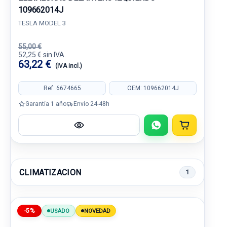
109662014J
TESLA MODEL 3
55,00 €
52,25 € sin IVA.
63,22 €
(IVA incl.)
Ref: 6674665
OEM: 109662014J
Garantía 1 año
Envío 24-48h
CLIMATIZACION
1
-5%
USADO
NOVEDAD