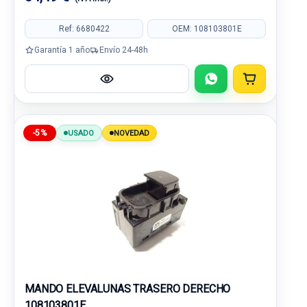
Ref: 6680422
OEM: 108103801E
Garantía 1 año
Envío 24-48h
-5%
USADO
NOVEDAD
MANDO ELEVALUNAS TRASERO DERECHO
108103801E