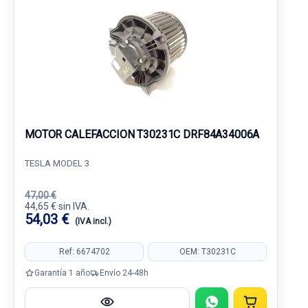
MOTOR CALEFACCION T30231C DRF84A34006A
TESLA MODEL 3
47,00 €
44,65 € sin IVA.
54,03 €
(IVA incl.)
Ref: 6674702
OEM: T30231C
Garantía 1 año
Envío 24-48h