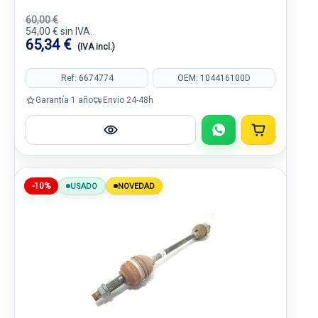
60,00 €
54,00 € sin IVA.
65,34 €
(IVA incl.)
Ref: 6674774
OEM: 104416100D
Garantía 1 año
Envío 24-48h
-10%
USADO
NOVEDAD