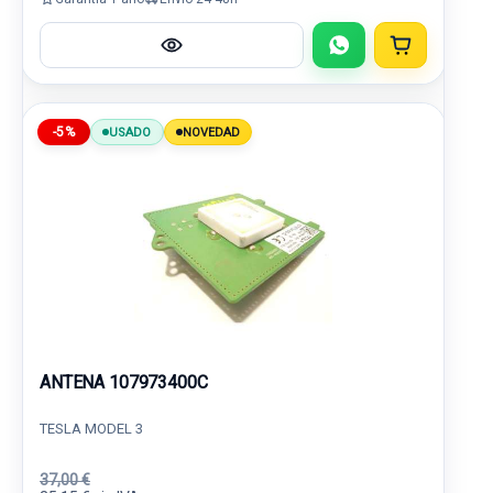
-5%
USADO
NOVEDAD
ANTENA 107973400C
TESLA MODEL 3
37,00 €