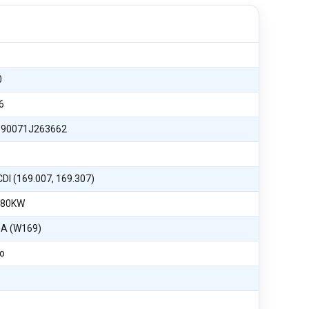
0
6
90071J263662
CDI (169.007, 169.307)
 80KW
 A (W169)
o