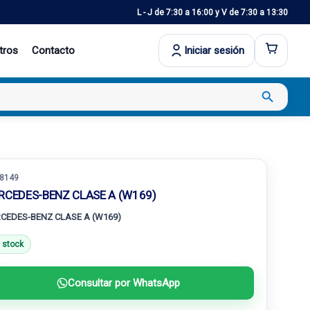
L - J de 7:30 a 16:00 y V de 7:30 a 13:30
tros
Contacto
Iniciar sesión
search
8149
RCEDES-BENZ CLASE A (W169)
CEDES-BENZ CLASE A (W169)
 stock
Consultar por WhatsApp