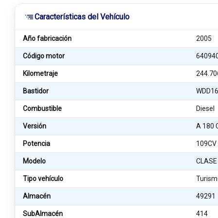
Características del Vehículo
Año fabricación
2005
Código motor
64094
Kilometraje
244.70
Bastidor
WDD16
Combustible
Diesel
Versión
A 180 
Potencia
109CV
Modelo
CLASE
Tipo vehículo
Turism
Almacén
49291
SubAlmacén
414