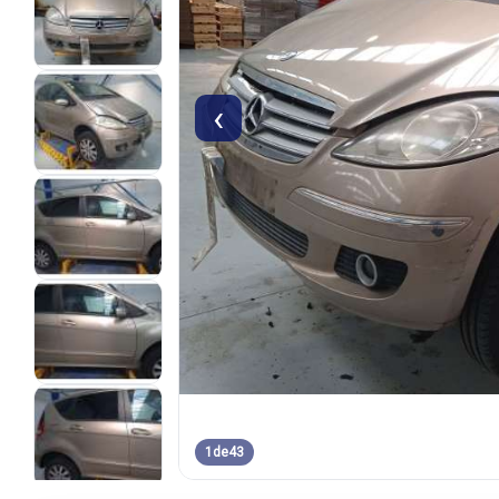
‹
1
de
43