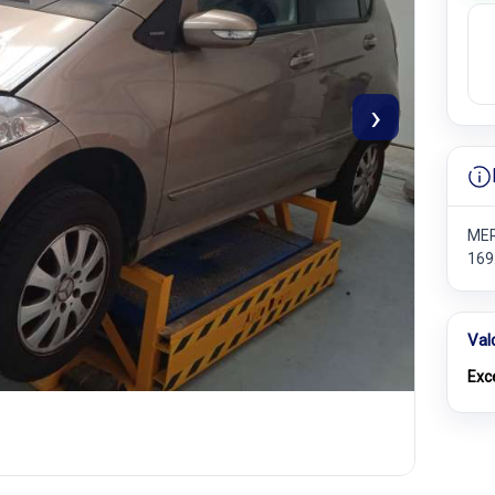
›
MER
169
Val
Exc