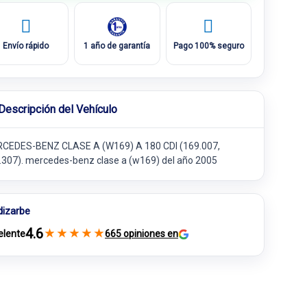
Envío rápido
1 año de garantía
Pago 100% seguro
Descripción del Vehículo
CEDES-BENZ CLASE A (W169) A 180 CDI (169.007,
.307). mercedes-benz clase a (w169) del año 2005
dizarbe
4.6
★
★
★
★
★
elente
665 opiniones en