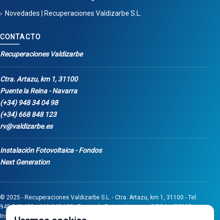
Novedades | Recuperaciones Valdizarbe S.L.
CONTACTO
Recuperaciones Valdizarbe
Ctra. Artazu, km 1, 31100
Puente la Reina - Navarra
(+34) 948 34 04 98
(+34) 668 848 123
rv@valdizarbe.es
Instalación Fotovoltaica - Fondos
Next Generation
© 2025 - Recuperaciones Valdizarbe S.L. - Ctra. Artazu, km 1, 31100 - Tel:
948 340 498 / 668 848 123 - Puente la Reina - Navarra - CIF B31275837.
Inscrita en el Registro Mercantil de Navarra, Tomo 32, Folio 75, Hoja 525.