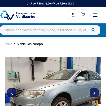
L - J de 7:30 a 16:00 y V de 7:30 a 13:30
Buscar productos
search
Inicio
Vehículos campa
‹
›