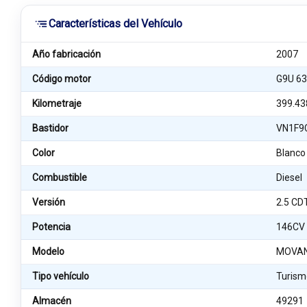
Características del Vehículo
Año fabricación
2007
Código motor
G9U 6
Kilometraje
399.43
Bastidor
VN1F9
Color
Blanco
Combustible
Diesel
Versión
2.5 CDT
Potencia
146CV
Modelo
MOVANO
Tipo vehículo
Turism
Almacén
49291