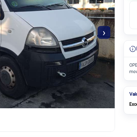
›
OPE
mov
Val
Exc