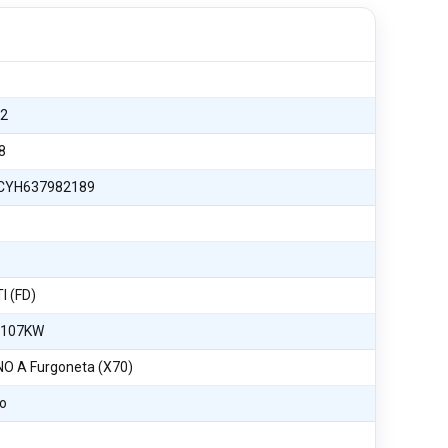
32
8
CYH637982189
I (FD)
 107KW
 A Furgoneta (X70)
o