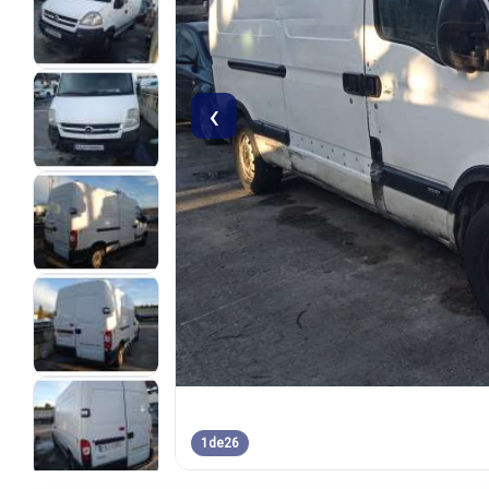
‹
1
de
26