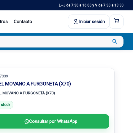
L - J de 7:30 a 16:00 y V de 7:30 a 13:30
tros
Contacto
Iniciar sesión
search
7339
EL MOVANO A FURGONETA (X70)
L MOVANO A FURGONETA (X70)
 stock
Consultar por WhatsApp