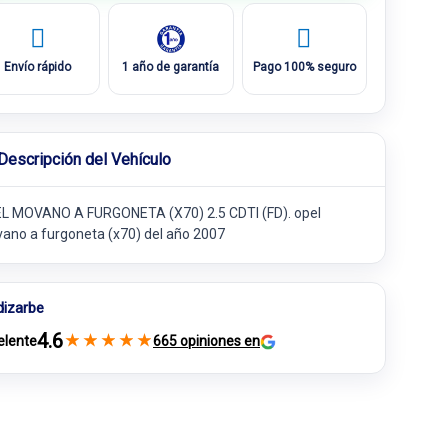
Envío rápido
1 año de garantía
Pago 100% seguro
Descripción del Vehículo
L MOVANO A FURGONETA (X70) 2.5 CDTI (FD). opel
ano a furgoneta (x70) del año 2007
dizarbe
4.6
★
★
★
★
★
elente
665 opiniones en