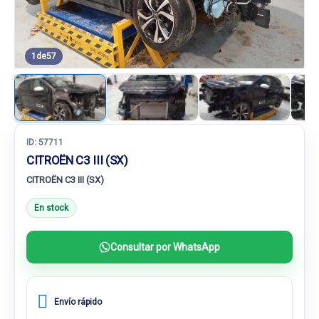
1
de
57
ID:
57711
CITROËN C3 III (SX)
CITROËN C3 III (SX)
En stock
Consultar por WhatsApp
Envío rápido