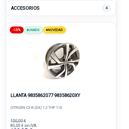
ACCESORIOS
4
-15%
USADO
NOVEDAD
LLANTA 9835862077 98358620XY
CITROËN C3 III (SX) 1.2 THP 110
100,00 €
85,00 € sin IVA.