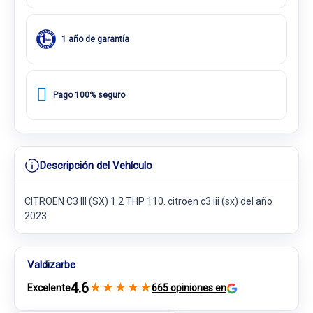
1 año de garantía
Pago 100% seguro
Descripción del Vehículo
CITROËN C3 III (SX) 1.2 THP 110. citroën c3 iii (sx) del año
2023
Valdizarbe
4.6
★
★
★
★
★
Excelente
665 opiniones en