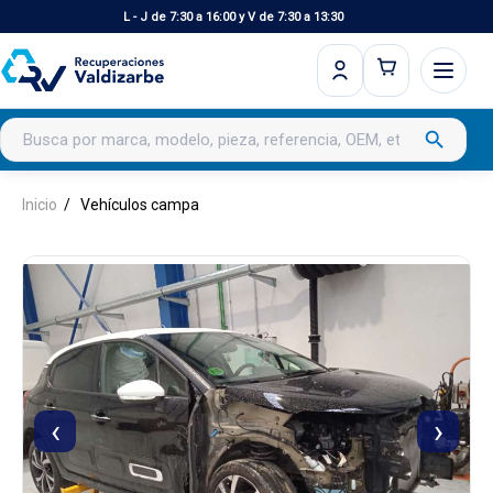
L - J de 7:30 a 16:00 y V de 7:30 a 13:30
Buscar productos
search
Inicio
Vehículos campa
‹
›