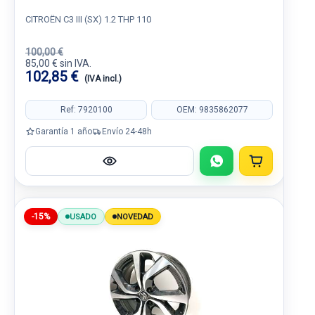
CITROËN C3 III (SX) 1.2 THP 110
100,00 €
85,00 € sin IVA.
102,85 €
(IVA incl.)
Ref: 7920100
OEM: 9835862077
Garantía 1 año
Envío 24-48h
-15%
USADO
NOVEDAD