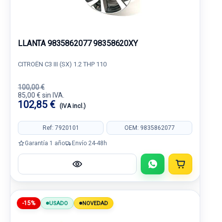
LLANTA 9835862077 98358620XY
CITROËN C3 III (SX) 1.2 THP 110
100,00 €
85,00 € sin IVA.
102,85 €
(IVA incl.)
Ref: 7920101
OEM: 9835862077
Garantía 1 año
Envío 24-48h
-15%
USADO
NOVEDAD