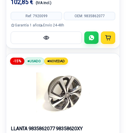
102,85 €
(IVA incl.)
Ref: 7920099
OEM: 9835862077
Garantía 1 año
Envío 24-48h
-15%
USADO
NOVEDAD
LLANTA 9835862077 98358620XY