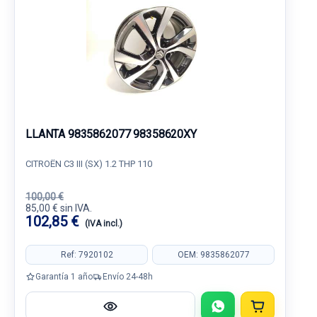
LLANTA 9835862077 98358620XY
CITROËN C3 III (SX) 1.2 THP 110
100,00 €
85,00 € sin IVA.
102,85 €
(IVA incl.)
Ref: 7920102
OEM: 9835862077
Garantía 1 año
Envío 24-48h