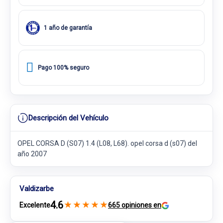
1 año de garantía
Pago 100% seguro
Descripción del Vehículo
OPEL CORSA D (S07) 1.4 (L08, L68). opel corsa d (s07) del
año 2007
Valdizarbe
4.6
★
★
★
★
★
Excelente
665 opiniones en