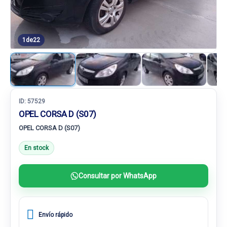
1
de
22
ID:
57529
OPEL CORSA D (S07)
OPEL CORSA D (S07)
En stock
Consultar por WhatsApp
Envío rápido