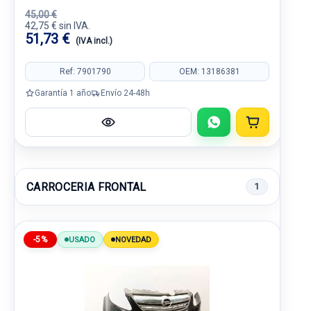
45,00 €
42,75 € sin IVA.
51,73 €
(IVA incl.)
Ref: 7901790
OEM: 13186381
Garantía 1 año
Envío 24-48h
CARROCERIA FRONTAL
1
-5%
USADO
NOVEDAD