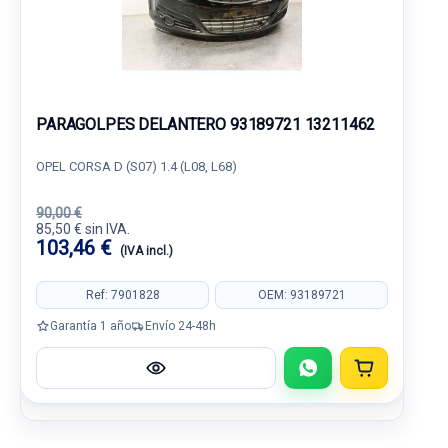
PARAGOLPES DELANTERO 93189721 13211462
OPEL CORSA D (S07) 1.4 (L08, L68)
90,00 €
85,50 € sin IVA.
103,46 €
(IVA incl.)
Ref: 7901828
OEM: 93189721
Garantía 1 año
Envío 24-48h