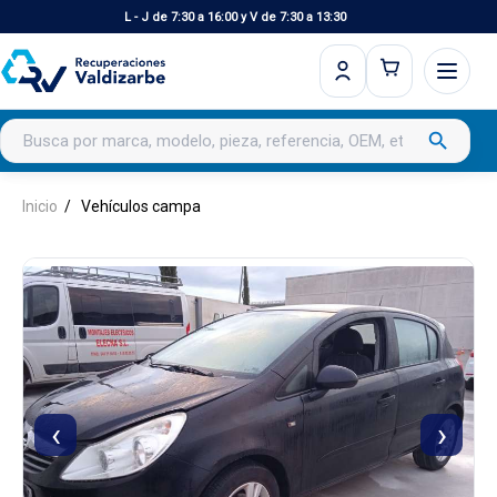
L - J de 7:30 a 16:00 y V de 7:30 a 13:30
Buscar productos
search
Inicio
Vehículos campa
‹
›