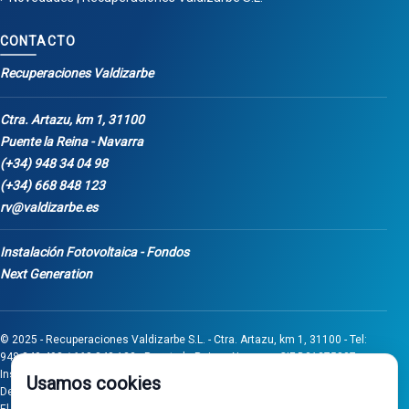
CONTACTO
Recuperaciones Valdizarbe
Ctra. Artazu, km 1, 31100
Puente la Reina - Navarra
(+34) 948 34 04 98
(+34) 668 848 123
rv@valdizarbe.es
Instalación Fotovoltaica - Fondos
Next Generation
© 2025 - Recuperaciones Valdizarbe S.L. - Ctra. Artazu, km 1, 31100 - Tel:
948 340 498 / 668 848 123 - Puente la Reina - Navarra - CIF B31275837.
Inscrita en el Registro Mercantil de Navarra, Tomo 32, Folio 75, Hoja 525.
Usamos cookies
Desarrollado por
Seintosoft