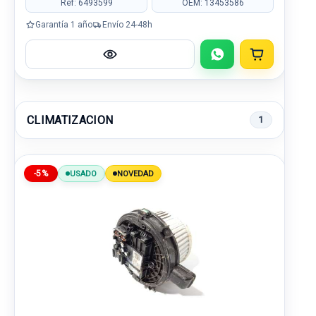
Ref: 6493599
OEM: 13453586
Garantía 1 año
Envío 24-48h
CLIMATIZACION
1
-5%
USADO
NOVEDAD