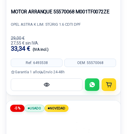
MOTOR ARRANQUE 55570068 M001TF0072ZE
OPEL ASTRA K LIM. 5TÜRIG 1.6 CDTI DPF
29,00 €
27,55 € sin IVA.
33,34 €
(IVA incl.)
Ref: 6493538
OEM: 55570068
Garantía 1 año
Envío 24-48h
-5%
USADO
NOVEDAD