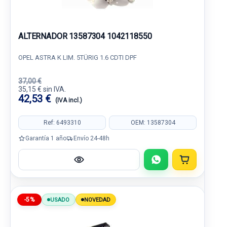
ALTERNADOR 13587304 1042118550
OPEL ASTRA K LIM. 5TÜRIG 1.6 CDTI DPF
37,00 €
35,15 € sin IVA.
42,53 €
(IVA incl.)
Ref: 6493310
OEM: 13587304
Garantía 1 año
Envío 24-48h
-5%
USADO
NOVEDAD