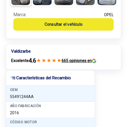
Marca:
OPEL
Consultar el vehículo
Valdizarbe
4.6
★
★
★
★
★
Excelente
665 opiniones en
Características del Recambio
OEM
55491244AA
AÑO FABRICACIÓN
2016
CÓDIGO MOTOR