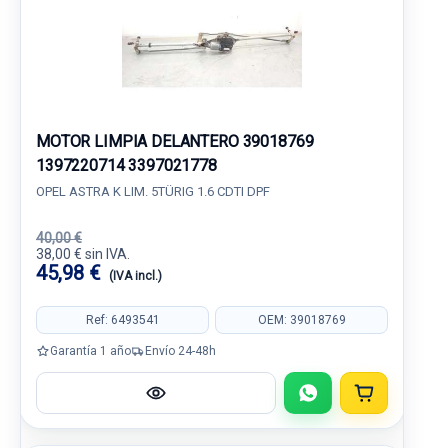
MOTOR LIMPIA DELANTERO 39018769
1397220714 3397021778
OPEL ASTRA K LIM. 5TÜRIG 1.6 CDTI DPF
40,00 €
38,00 € sin IVA.
45,98 €
(IVA incl.)
Ref: 6493541
OEM: 39018769
Garantía 1 año
Envío 24-48h