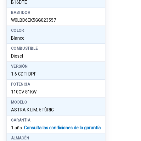
B16DTE
BASTIDOR
W0LBD6EK5GG023557
COLOR
Blanco
COMBUSTIBLE
Diesel
VERSIÓN
1.6 CDTI DPF
POTENCIA
110CV 81KW
MODELO
ASTRA K LIM. 5TÜRIG
GARANTIA
1 año
Consulta las condiciones de la garantía
ALMACÉN