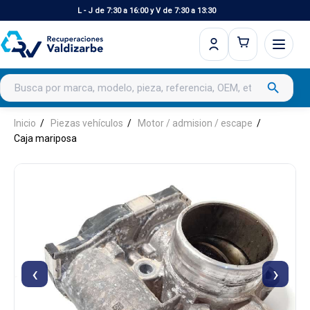
L - J de 7:30 a 16:00 y V de 7:30 a 13:30
Buscar productos
search
Inicio
Piezas vehículos
Motor / admision / escape
Caja mariposa
‹
›