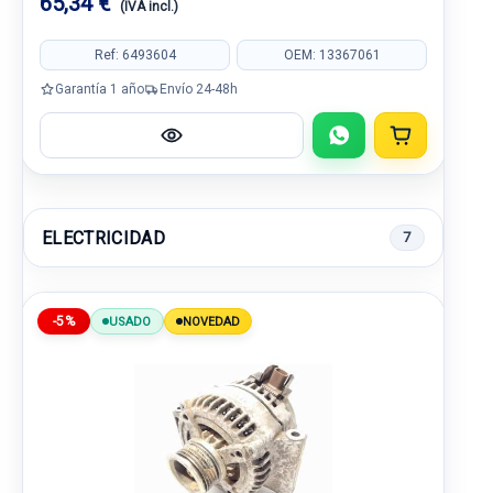
65,34 €
(IVA incl.)
Ref: 6493604
OEM: 13367061
Garantía 1 año
Envío 24-48h
ELECTRICIDAD
7
-5%
USADO
NOVEDAD