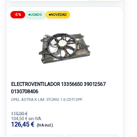
-5%
USADO
NOVEDAD
ELECTROVENTILADOR 13356650 39012567
0130708406
OPEL ASTRA K LIM. 5TÜRIG 1.6 CDTI DPF
110,00 €
104,50 € sin IVA.
126,45 €
(IVA incl.)