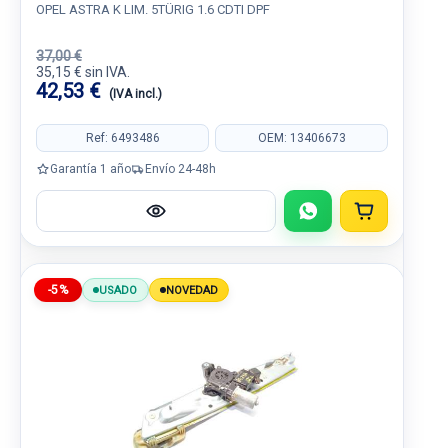
OPEL ASTRA K LIM. 5TÜRIG 1.6 CDTI DPF
37,00 €
35,15 € sin IVA.
42,53 €
(IVA incl.)
Ref: 6493486
OEM: 13406673
Garantía 1 año
Envío 24-48h
-5%
USADO
NOVEDAD