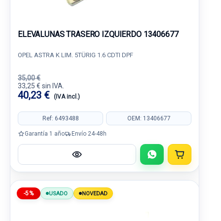
ELEVALUNAS TRASERO IZQUIERDO 13406677
OPEL ASTRA K LIM. 5TÜRIG 1.6 CDTI DPF
35,00 €
33,25 € sin IVA.
40,23 €
(IVA incl.)
Ref: 6493488
OEM: 13406677
Garantía 1 año
Envío 24-48h
-5%
USADO
NOVEDAD