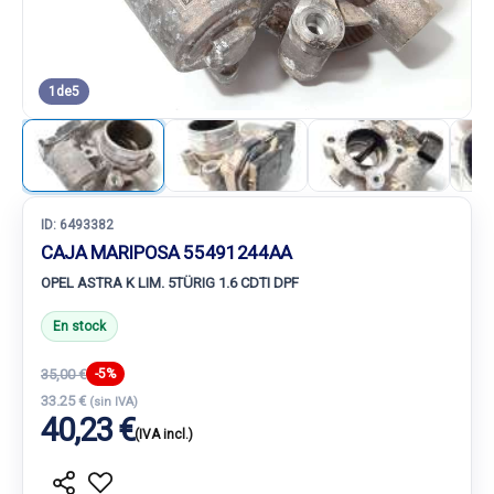
1
de
5
ID:
6493382
CAJA MARIPOSA 55491244AA
OPEL ASTRA K LIM. 5TÜRIG 1.6 CDTI DPF
En stock
35,00 €
-5%
33.25 €
(sin IVA)
40,23 €
(IVA incl.)