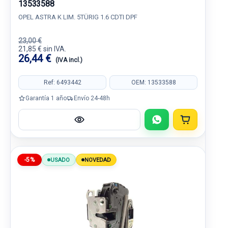
13533588
OPEL ASTRA K LIM. 5TÜRIG 1.6 CDTI DPF
23,00 €
21,85 € sin IVA.
26,44 €
(IVA incl.)
Ref: 6493442
OEM: 13533588
Garantía 1 año
Envío 24-48h
-5%
USADO
NOVEDAD