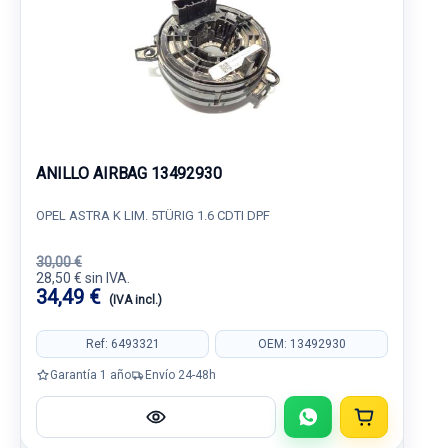
ANILLO AIRBAG 13492930
OPEL ASTRA K LIM. 5TÜRIG 1.6 CDTI DPF
30,00 €
28,50 € sin IVA.
34,49 €
(IVA incl.)
Ref: 6493321
OEM: 13492930
Garantía 1 año
Envío 24-48h