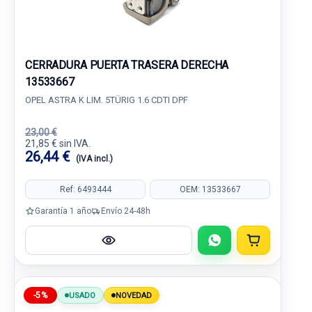
CERRADURA PUERTA TRASERA DERECHA
13533667
OPEL ASTRA K LIM. 5TÜRIG 1.6 CDTI DPF
23,00 €
21,85 € sin IVA.
26,44 €
(IVA incl.)
Ref: 6493444
OEM: 13533667
Garantía 1 año
Envío 24-48h
-5%
USADO
NOVEDAD