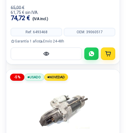
65,00 €
61,75 € sin IVA.
74,72 €
(IVA incl.)
Ref: 6493468
OEM: 39060517
Garantía 1 año
Envío 24-48h
-5%
USADO
NOVEDAD