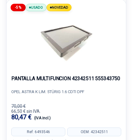
-5%
USADO
NOVEDAD
PANTALLA MULTIFUNCION 42342511 555343750
OPEL ASTRA K LIM. 5TÜRIG 1.6 CDTI DPF
70,00 €
66,50 € sin IVA.
80,47 €
(IVA incl.)
Ref: 6493546
OEM: 42342511