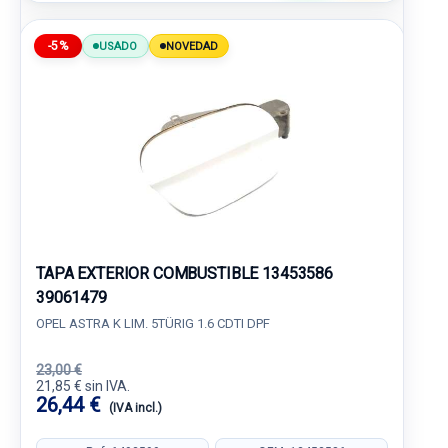
-5%
USADO
NOVEDAD
TAPA EXTERIOR COMBUSTIBLE 13453586
39061479
OPEL ASTRA K LIM. 5TÜRIG 1.6 CDTI DPF
23,00 €
21,85 € sin IVA.
26,44 €
(IVA incl.)