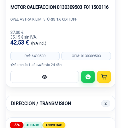
MOTOR CALEFACCION 0130309503 F011500116
OPEL ASTRA K LIM. 5TÜRIG 1.6 CDTI DPF
37,00 €
35,15 € sin IVA.
42,53 €
(IVA incl.)
Ref: 6493539
OEM: 0130309503
Garantía 1 año
Envío 24-48h
DIRECCION / TRANSMISION
2
-5%
USADO
NOVEDAD