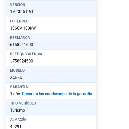
VERSIÓN
1.6 CRDi CAT
POTENCIA
136CV 100KW
REF.MARCA
6158941600
REF.EQUIVALENCIA
J758924500
MODELO
XCEED
GARANTIA
1 año
Consulta las condiciones de la garantía
TIPO VEHÍCULO
Turismo
ALMACÉN
49291