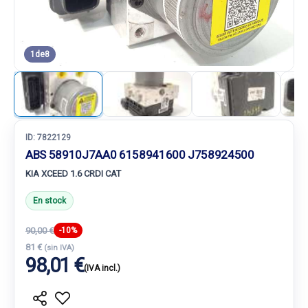
1
de
8
ID:
7822129
ABS 58910J7AA0 6158941600 J758924500
KIA XCEED 1.6 CRDI CAT
En stock
90,00 €
-10%
81 €
(sin IVA)
98,01 €
(IVA incl.)