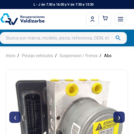
L - J de 7:30 a 16:00 y V de 7:30 a 13:30
Buscar productos
search
Inicio
Piezas vehículos
Suspension / frenos
Abs
‹
›