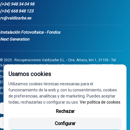
(+34) 948 34 04 98
(+34) 668 848 123
rv@valdizarbe.es
Instalación Fotovoltaica - Fondos
Next Generation
© 2025 - Recuperaciones Valdizarbe S.L. - Ctra. Artazu, km 1, 31100 - Tel:
948 340 498 / 668 848 123 - Puente la Reina - Navarra - CIF B31275837.
Inscrita en el Registro Mercantil de Navarra, Tomo 32, Folio 75, Hoja 525.
Usamos cookies
Desarrollado por
Seintosoft
El proyecto de inversión "0011-0558-2024-000008" ha sido subvencionado
Utilizamos cookies técnicas necesarias para el
por Gobierno de Navarra al amparo de la convocatoria de 2024 de Ayudas a
funcionamiento de la web y, con tu consentimiento, cookies
la inversión en pymes industriales
de preferencias, analíticas y de marketing. Puedes aceptar
todas, rechazarlas o configurar su uso.
Ver política de cookies
VISA
PayPal
Rechazar
bizum
Configurar