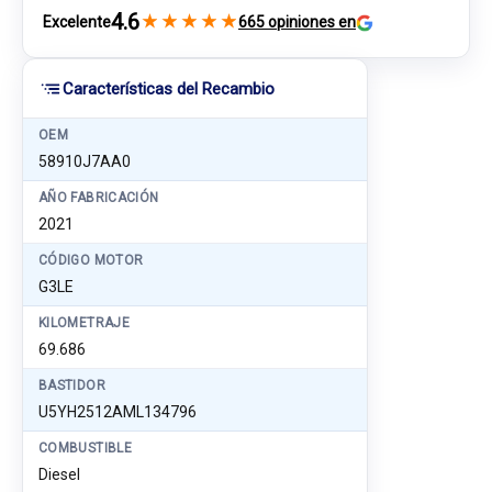
4.6
★
★
★
★
★
Excelente
665 opiniones en
Características del Recambio
OEM
58910J7AA0
AÑO FABRICACIÓN
2021
CÓDIGO MOTOR
G3LE
KILOMETRAJE
69.686
BASTIDOR
U5YH2512AML134796
COMBUSTIBLE
Diesel