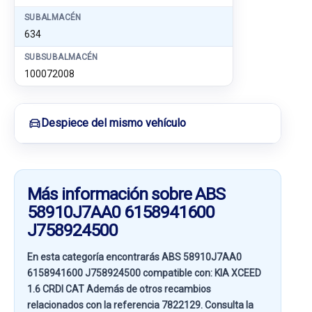
SUBALMACÉN
634
SUBSUBALMACÉN
100072008
Despiece del mismo vehículo
Más información sobre ABS
58910J7AA0 6158941600
J758924500
En esta categoría encontrarás ABS 58910J7AA0
6158941600 J758924500 compatible con:
KIA XCEED
1.6 CRDI CAT
Además de otros recambios
relacionados con la referencia
7822129
. Consulta la