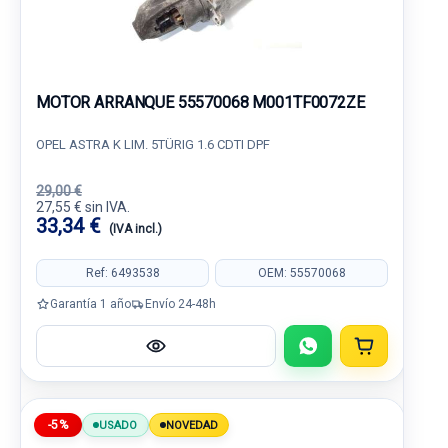
MOTOR ARRANQUE 55570068 M001TF0072ZE
OPEL ASTRA K LIM. 5TÜRIG 1.6 CDTI DPF
29,00 €
27,55 € sin IVA.
33,34 €
(IVA incl.)
Ref: 6493538
OEM: 55570068
Garantía 1 año
Envío 24-48h
-5%
USADO
NOVEDAD