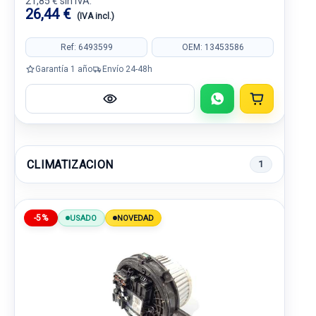
21,85 € sin IVA.
26,44 €
(IVA incl.)
Ref: 6493599
OEM: 13453586
Garantía 1 año
Envío 24-48h
CLIMATIZACION
1
-5%
USADO
NOVEDAD