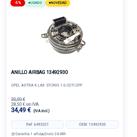
-5%
USADO
NOVEDAD
ANILLO AIRBAG 13492930
OPEL ASTRA K LIM. 5TÜRIG 1.6 CDTI DPF
30,00 €
28,50 € sin IVA.
34,49 €
(IVA incl.)
Ref: 6493321
OEM: 13492930
Garantía 1 año
Envío 24-48h