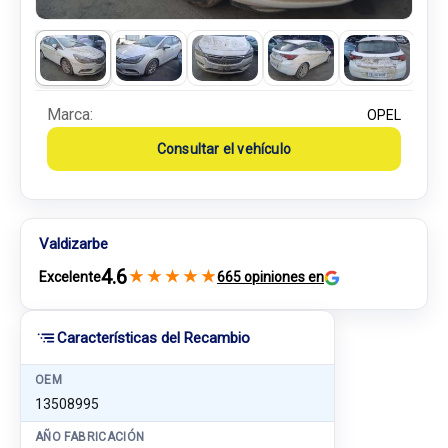
Marca:
OPEL
Consultar el vehículo
Valdizarbe
4.6
★
★
★
★
★
Excelente
665 opiniones en
Características del Recambio
OEM
13508995
AÑO FABRICACIÓN