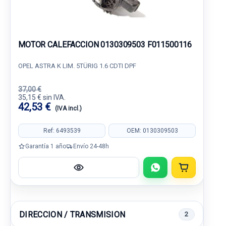
MOTOR CALEFACCION 0130309503 F011500116
OPEL ASTRA K LIM. 5TÜRIG 1.6 CDTI DPF
37,00 €
35,15 € sin IVA.
42,53 €
(IVA incl.)
Ref: 6493539
OEM: 0130309503
Garantía 1 año
Envío 24-48h
DIRECCION / TRANSMISION
2