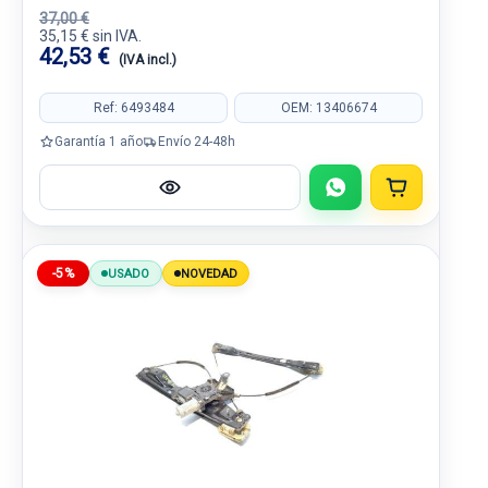
37,00 €
35,15 € sin IVA.
42,53 €
(IVA incl.)
Ref: 6493484
OEM: 13406674
Garantía 1 año
Envío 24-48h
-5%
USADO
NOVEDAD