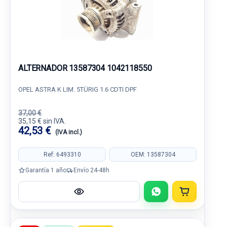
ALTERNADOR 13587304 1042118550
OPEL ASTRA K LIM. 5TÜRIG 1.6 CDTI DPF
37,00 €
35,15 € sin IVA.
42,53 €
(IVA incl.)
Ref: 6493310
OEM: 13587304
Garantía 1 año
Envío 24-48h