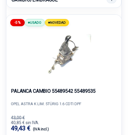
-5%
USADO
NOVEDAD
PALANCA CAMBIO 55489542 55489535
OPEL ASTRA K LIM. 5TÜRIG 1.6 CDTI DPF
43,00 €
40,85 € sin IVA.
49,43 €
(IVA incl.)