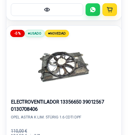
-5%
USADO
NOVEDAD
ELECTROVENTILADOR 13356650 39012567
0130708406
OPEL ASTRA K LIM. 5TÜRIG 1.6 CDTI DPF
110,00 €