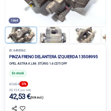
1
de
4
ID:
6493562
PINZA FRENO DELANTERA IZQUIERDA 13508995
OPEL ASTRA K LIM. 5TÜRIG 1.6 CDTI DPF
En stock
37,00 €
-5%
35.15 €
(sin IVA)
42,53 €
(IVA incl.)