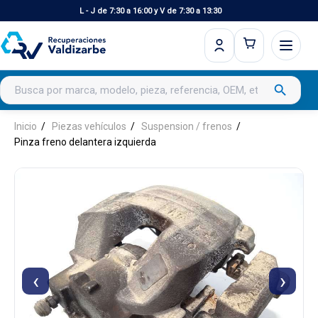
L - J de 7:30 a 16:00 y V de 7:30 a 13:30
Buscar productos
search
Inicio
Piezas vehículos
Suspension / frenos
Pinza freno delantera izquierda
‹
›