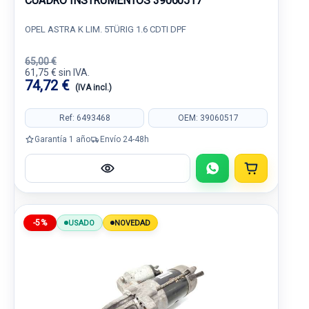
CUADRO INSTRUMENTOS 39060517
OPEL ASTRA K LIM. 5TÜRIG 1.6 CDTI DPF
65,00 €
61,75 € sin IVA.
74,72 €
(IVA incl.)
Ref: 6493468
OEM: 39060517
Garantía 1 año
Envío 24-48h
-5%
USADO
NOVEDAD