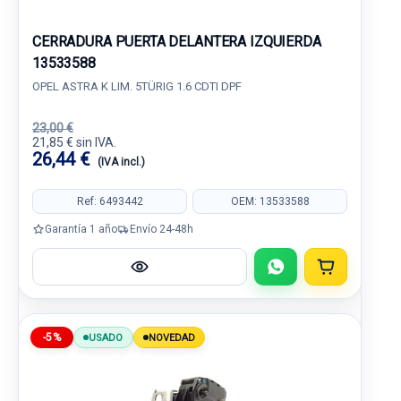
CERRADURA PUERTA DELANTERA IZQUIERDA
13533588
OPEL ASTRA K LIM. 5TÜRIG 1.6 CDTI DPF
23,00 €
21,85 € sin IVA.
26,44 €
(IVA incl.)
Ref: 6493442
OEM: 13533588
Garantía 1 año
Envío 24-48h
-5%
USADO
NOVEDAD