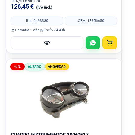
104,50 € sin IVA.
126,45 €
(IVA incl.)
Ref: 6493330
OEM: 13356650
Garantía 1 año
Envío 24-48h
-5%
USADO
NOVEDAD