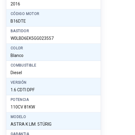
2016
CÓDIGO MOTOR
B16DTE
BASTIDOR
W0LBD6EK5GG023557
COLOR
Blanco
COMBUSTIBLE
Diesel
VERSIÓN
1.6 CDTI DPF
POTENCIA
110CV 81KW
MODELO
ASTRA K LIM. 5TÜRIG
GARANTIA