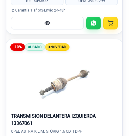
Ref: 6493535
OEM: 39030299
Garantía 1 año
Envío 24-48h
-10%
USADO
NOVEDAD
TRANSMISION DELANTERA IZQUIERDA
13367061
OPEL ASTRA K LIM. 5TÜRIG 1.6 CDTI DPF