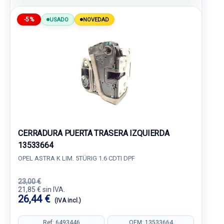
-5%
USADO
NOVEDAD
CERRADURA PUERTA TRASERA IZQUIERDA
13533664
OPEL ASTRA K LIM. 5TÜRIG 1.6 CDTI DPF
23,00 €
21,85 € sin IVA.
26,44 €
(IVA incl.)
Ref: 6493446
OEM: 13533664