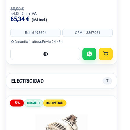
60,00 €
54,00 € sin IVA.
65,34 €
(IVA incl.)
Ref: 6493604
OEM: 13367061
Garantía 1 año
Envío 24-48h
ELECTRICIDAD
7
-5%
USADO
NOVEDAD