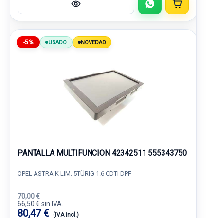
-5%
USADO
NOVEDAD
PANTALLA MULTIFUNCION 42342511 555343750
OPEL ASTRA K LIM. 5TÜRIG 1.6 CDTI DPF
70,00 €
66,50 € sin IVA.
80,47 €
(IVA incl.)