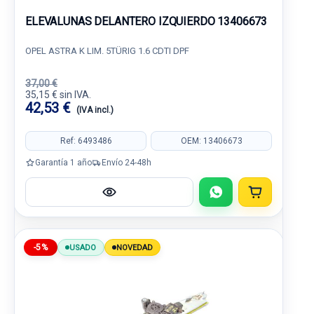
ELEVALUNAS DELANTERO IZQUIERDO 13406673
OPEL ASTRA K LIM. 5TÜRIG 1.6 CDTI DPF
37,00 €
35,15 € sin IVA.
42,53 €
(IVA incl.)
Ref: 6493486
OEM: 13406673
Garantía 1 año
Envío 24-48h
-5%
USADO
NOVEDAD