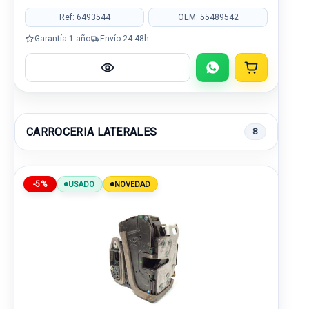
Ref: 6493544
OEM: 55489542
Garantía 1 año
Envío 24-48h
CARROCERIA LATERALES
8
-5%
USADO
NOVEDAD