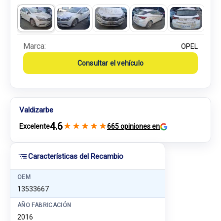
Marca:
OPEL
Consultar el vehículo
Valdizarbe
4.6
★
★
★
★
★
Excelente
665 opiniones en
Características del Recambio
OEM
13533667
AÑO FABRICACIÓN
2016