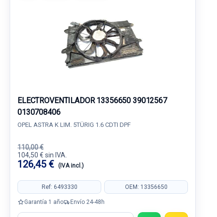
ELECTROVENTILADOR 13356650 39012567
0130708406
OPEL ASTRA K LIM. 5TÜRIG 1.6 CDTI DPF
110,00 €
104,50 € sin IVA.
126,45 €
(IVA incl.)
Ref: 6493330
OEM: 13356650
Garantía 1 año
Envío 24-48h