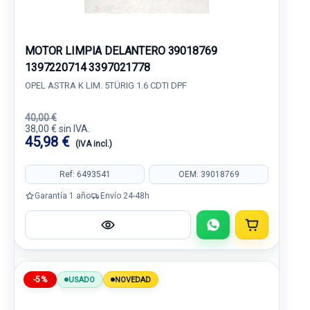
MOTOR LIMPIA DELANTERO 39018769
1397220714 3397021778
OPEL ASTRA K LIM. 5TÜRIG 1.6 CDTI DPF
40,00 €
38,00 € sin IVA.
45,98 €
(IVA incl.)
Ref: 6493541
OEM: 39018769
Garantía 1 año
Envío 24-48h
-5%
USADO
NOVEDAD