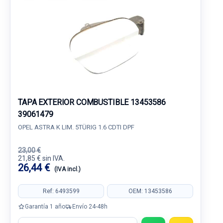
TAPA EXTERIOR COMBUSTIBLE 13453586
39061479
OPEL ASTRA K LIM. 5TÜRIG 1.6 CDTI DPF
23,00 €
21,85 € sin IVA.
26,44 €
(IVA incl.)
Ref: 6493599
OEM: 13453586
Garantía 1 año
Envío 24-48h