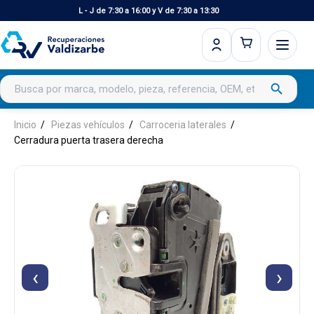
L - J de 7:30 a 16:00 y V de 7:30 a 13:30
Buscar productos
search
Inicio
Piezas vehículos
Carroceria laterales
Cerradura puerta trasera derecha
‹
›