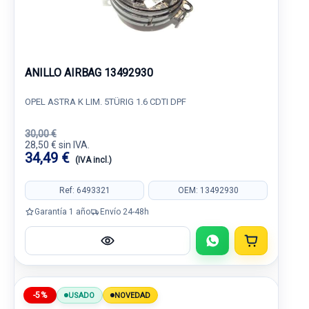
ANILLO AIRBAG 13492930
OPEL ASTRA K LIM. 5TÜRIG 1.6 CDTI DPF
30,00 €
28,50 € sin IVA.
34,49 €
(IVA incl.)
Ref: 6493321
OEM: 13492930
Garantía 1 año
Envío 24-48h
-5%
USADO
NOVEDAD