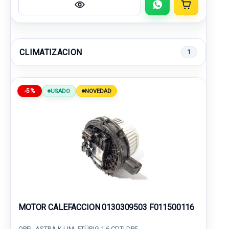
CLIMATIZACION
1
-5%
USADO
NOVEDAD
MOTOR CALEFACCION 0130309503 F011500116
OPEL ASTRA K LIM. 5TÜRIG 1.6 CDTI DPF