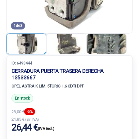
1
de
3
ID:
6493444
CERRADURA PUERTA TRASERA DERECHA
13533667
OPEL ASTRA K LIM. 5TÜRIG 1.6 CDTI DPF
En stock
23,00 €
-5%
21.85 €
(sin IVA)
26,44 €
(IVA incl.)