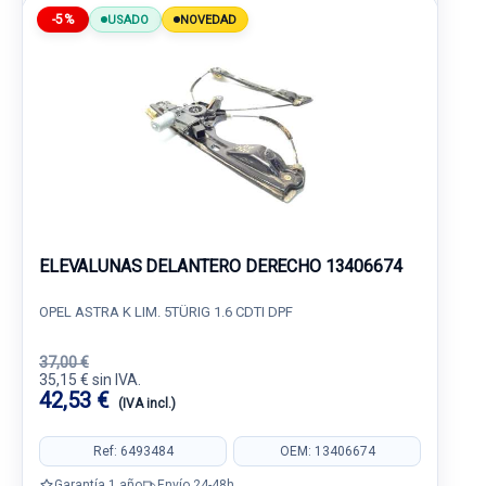
-5%
USADO
NOVEDAD
ELEVALUNAS DELANTERO DERECHO 13406674
OPEL ASTRA K LIM. 5TÜRIG 1.6 CDTI DPF
37,00 €
35,15 € sin IVA.
42,53 €
(IVA incl.)
Ref: 6493484
OEM: 13406674
Garantía 1 año
Envío 24-48h