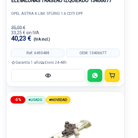
ELEVALUNAS TRASERO IZQUIERDO 13406677
OPEL ASTRA K LIM. 5TÜRIG 1.6 CDTI DPF
35,00 €
33,25 € sin IVA.
40,23 €
(IVA incl.)
Ref: 6493488
OEM: 13406677
Garantía 1 año
Envío 24-48h
-5%
USADO
NOVEDAD