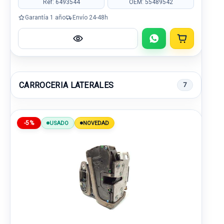
Ref: 6493544
OEM: 55489542
Garantía 1 año
Envío 24-48h
CARROCERIA LATERALES
7
-5%
USADO
NOVEDAD