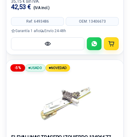
35,15 € sin IVA.
42,53 €
(IVA incl.)
Ref: 6493486
OEM: 13406673
Garantía 1 año
Envío 24-48h
-5%
USADO
NOVEDAD