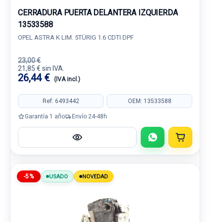
CERRADURA PUERTA DELANTERA IZQUIERDA
13533588
OPEL ASTRA K LIM. 5TÜRIG 1.6 CDTI DPF
23,00 €
21,85 € sin IVA.
26,44 €
(IVA incl.)
Ref: 6493442
OEM: 13533588
Garantía 1 año
Envío 24-48h
-5%
USADO
NOVEDAD