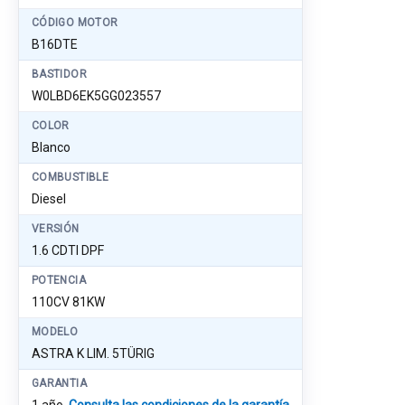
CÓDIGO MOTOR
B16DTE
BASTIDOR
W0LBD6EK5GG023557
COLOR
Blanco
COMBUSTIBLE
Diesel
VERSIÓN
1.6 CDTI DPF
POTENCIA
110CV 81KW
MODELO
ASTRA K LIM. 5TÜRIG
GARANTIA