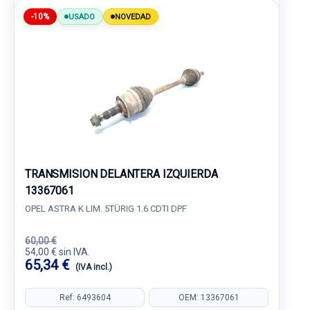
-10%
USADO
NOVEDAD
TRANSMISION DELANTERA IZQUIERDA
13367061
OPEL ASTRA K LIM. 5TÜRIG 1.6 CDTI DPF
60,00 €
54,00 € sin IVA.
65,34 €
(IVA incl.)
Ref: 6493604
OEM: 13367061