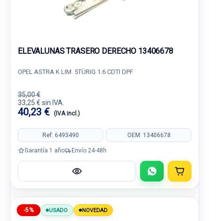
ELEVALUNAS TRASERO DERECHO 13406678
OPEL ASTRA K LIM. 5TÜRIG 1.6 CDTI DPF
35,00 €
33,25 € sin IVA.
40,23 €
(IVA incl.)
Ref: 6493490
OEM: 13406678
Garantía 1 año
Envío 24-48h
-5%
USADO
NOVEDAD