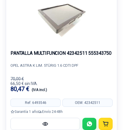
PANTALLA MULTIFUNCION 42342511 555343750
OPEL ASTRA K LIM. 5TÜRIG 1.6 CDTI DPF
70,00 €
66,50 € sin IVA.
80,47 €
(IVA incl.)
Ref: 6493546
OEM: 42342511
Garantía 1 año
Envío 24-48h