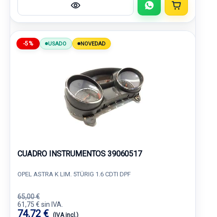
-5%
USADO
NOVEDAD
CUADRO INSTRUMENTOS 39060517
OPEL ASTRA K LIM. 5TÜRIG 1.6 CDTI DPF
65,00 €
61,75 € sin IVA.
74,72 €
(IVA incl.)