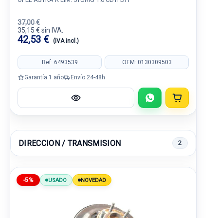
37,00 €
35,15 € sin IVA.
42,53 €
(IVA incl.)
Ref: 6493539
OEM: 0130309503
Garantía 1 año
Envío 24-48h
DIRECCION / TRANSMISION
2
-5%
USADO
NOVEDAD