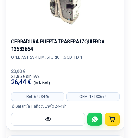
CERRADURA PUERTA TRASERA IZQUIERDA
13533664
OPEL ASTRA K LIM. 5TÜRIG 1.6 CDTI DPF
23,00 €
21,85 € sin IVA.
26,44 €
(IVA incl.)
Ref: 6493446
OEM: 13533664
Garantía 1 año
Envío 24-48h