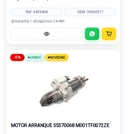
Ref: 6493468
OEM: 39060517
Garantía 1 año
Envío 24-48h
-5%
USADO
NOVEDAD
MOTOR ARRANQUE 55570068 M001TF0072ZE