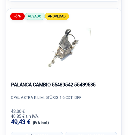
-5%
USADO
NOVEDAD
PALANCA CAMBIO 55489542 55489535
OPEL ASTRA K LIM. 5TÜRIG 1.6 CDTI DPF
43,00 €
40,85 € sin IVA.
49,43 €
(IVA incl.)