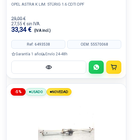
OPEL ASTRA K LIM. 5TÜRIG 1.6 CDTI DPF
29,00 €
27,55 € sin IVA.
33,34 €
(IVA incl.)
Ref: 6493538
OEM: 55570068
Garantía 1 año
Envío 24-48h
-5%
USADO
NOVEDAD