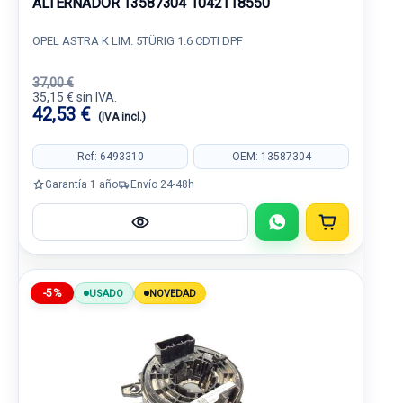
ALTERNADOR 13587304 1042118550
OPEL ASTRA K LIM. 5TÜRIG 1.6 CDTI DPF
37,00 €
35,15 € sin IVA.
42,53 €
(IVA incl.)
Ref: 6493310
OEM: 13587304
Garantía 1 año
Envío 24-48h
-5%
USADO
NOVEDAD