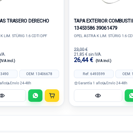
AS TRASERO DERECHO
TAPA EXTERIOR COMBUSTI
13453586 39061479
K LIM. 5TÜRIG 1.6 CDTI DPF
OPEL ASTRA K LIM. 5TÜRIG 1.6 CD
23,00 €
IVA.
21,85 € sin IVA.
26,44 €
(IVA incl.)
(IVA incl.)
93490
OEM: 13406678
Ref: 6493599
OEM: 
 año
Envío 24-48h
Garantía 1 año
Envío 24-48h