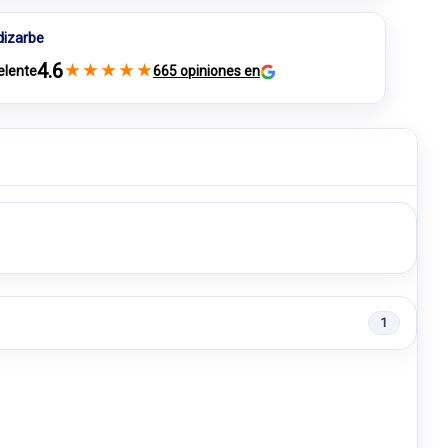
dizarbe
4.6
★
★
★
★
★
elente
665 opiniones en
1