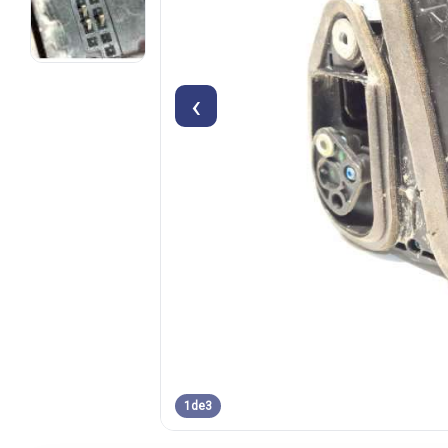
‹
1
de
3