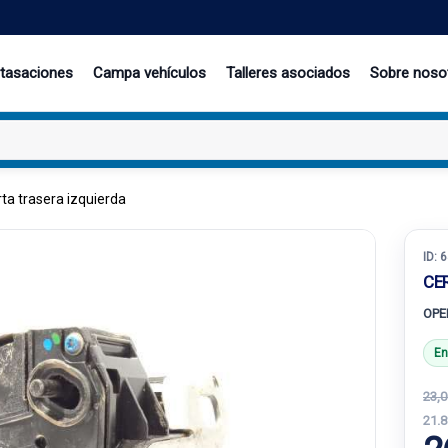
 tasaciones
Campa vehículos
Talleres asociados
Sobre noso
ta trasera izquierda
ID:
6
CE
OPE
En
23,0
21.