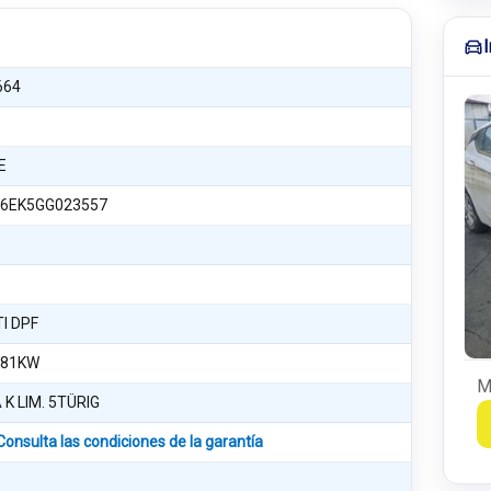
664
E
6EK5GG023557
TI DPF
 81KW
M
K LIM. 5TÜRIG
Consulta las condiciones de la garantía