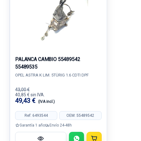
PALANCA CAMBIO 55489542
55489535
OPEL ASTRA K LIM. 5TÜRIG 1.6 CDTI DPF
43,00 €
40,85 € sin IVA.
49,43 €
(IVA incl.)
Ref: 6493544
OEM: 55489542
Garantía 1 año
Envío 24-48h