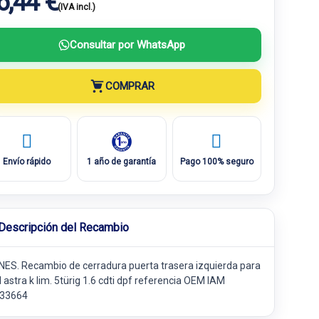
6,44 €
(IVA incl.)
Consultar por WhatsApp
COMPRAR
Envío rápido
1 año de garantía
Pago 100% seguro
Descripción del Recambio
INES. Recambio de cerradura puerta trasera izquierda para
 astra k lim. 5türig 1.6 cdti dpf referencia OEM IAM
33664