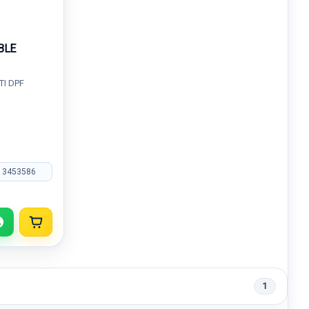
BLE
TI DPF
13453586
1