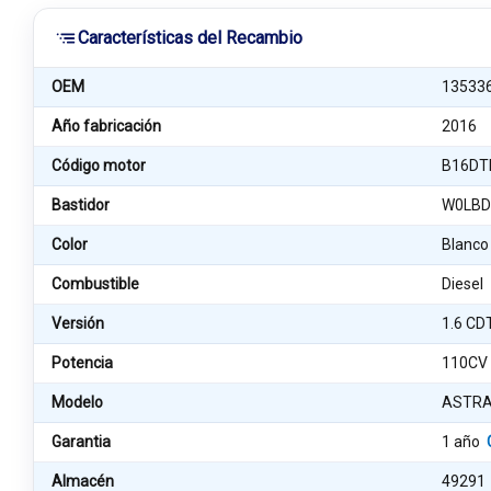
Características del Recambio
OEM
13533
Año fabricación
2016
Código motor
B16DT
Bastidor
W0LBD
Color
Blanco
Combustible
Diesel
Versión
1.6 CD
Potencia
110CV
Modelo
ASTRA 
Garantia
1 año
Almacén
49291