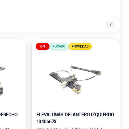
7
-5%
USADO
NOVEDAD
DERECHO
ELEVALUNAS DELANTERO IZQUIERDO
13406673