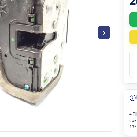
2
›
4 P
opel
135