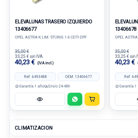
ELEVALUNAS TRASERO IZQUIERDO
ELEVALUN
13406677
13406678
OPEL ASTRA K LIM. 5TÜRIG 1.6 CDTI DPF
OPEL ASTRA 
35,00 €
35,00 €
33,25 € sin IVA.
33,25 € sin 
40,23 €
40,23 €
(IVA incl.)
Ref: 6493488
OEM: 13406677
Ref: 64
Garantía 1 año
Envío 24-48h
Garantía 1
CLIMATIZACION