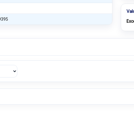
Val
9395
Exc