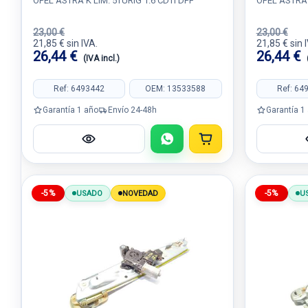
OPEL ASTRA K LIM. 5TÜRIG 1.6 CDTI DPF
OPEL ASTRA 
23,00 €
23,00 €
21,85 € sin IVA.
21,85 € sin 
26,44 €
26,44 €
(IVA incl.)
Ref: 6493442
OEM: 13533588
Ref: 64
Garantía 1 año
Envío 24-48h
Garantía 1
-5%
-5%
USADO
NOVEDAD
U