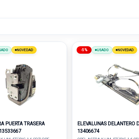
-5%
SADO
NOVEDAD
USADO
NOVEDAD
A PUERTA TRASERA
ELEVALUNAS DELANTERO 
13533667
13406674