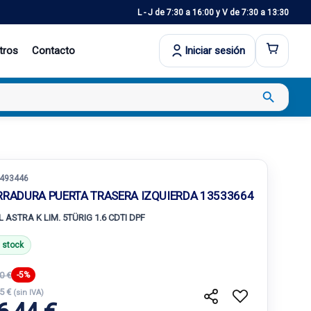
L - J de 7:30 a 16:00 y V de 7:30 a 13:30
tros
Contacto
Iniciar sesión
search
493446
RRADURA PUERTA TRASERA IZQUIERDA 13533664
L ASTRA K LIM. 5TÜRIG 1.6 CDTI DPF
 stock
0 €
-5%
85 €
(sin IVA)