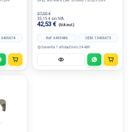
TI DPF
OPEL ASTRA K LIM. 5TÜRIG 1.6 CDTI DPF
37,00 €
35,15 € sin IVA.
42,53 €
(IVA incl.)
13406674
Ref: 6493486
OEM: 13406673
Garantía 1 año
Envío 24-48h