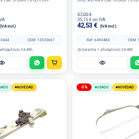
K LIM. 5TÜRIG 1.6 CDTI DPF
OPEL ASTRA K LIM. 5TÜRIG 1.6 CD
37,00 €
IVA.
35,15 € sin IVA.
42,53 €
(IVA incl.)
(IVA incl.)
93444
OEM: 13533667
Ref: 6493484
OEM: 
 año
Envío 24-48h
Garantía 1 año
Envío 24-48h
-5%
SADO
NOVEDAD
USADO
NOVEDAD