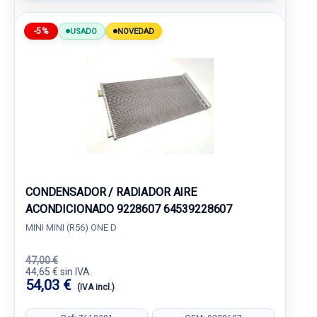
-5%
USADO
NOVEDAD
CONDENSADOR / RADIADOR AIRE
ACONDICIONADO 9228607 64539228607
MINI MINI (R56) ONE D
47,00 €
44,65 € sin IVA.
54,03 €
(IVA incl.)