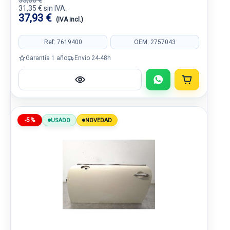
33,00 €
31,35 € sin IVA.
37,93 €
(IVA incl.)
Ref: 7619400
OEM: 2757043
Garantía 1 año
Envío 24-48h
-5%
USADO
NOVEDAD