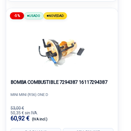
-5%
USADO
NOVEDAD
BOMBA COMBUSTIBLE 7294387 16117294387
MINI MINI (R56) ONE D
53,00 €
50,35 € sin IVA.
60,92 €
(IVA incl.)