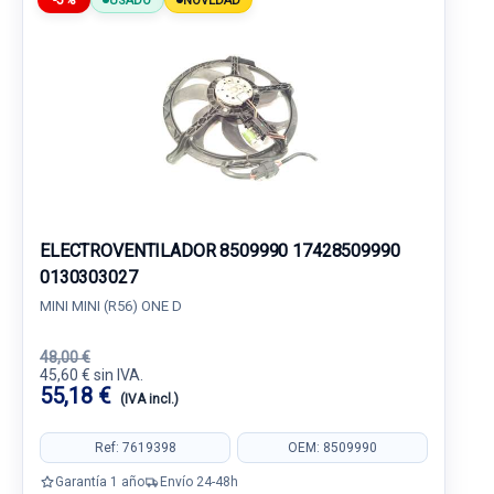
-5%
USADO
NOVEDAD
ELECTROVENTILADOR 8509990 17428509990
0130303027
MINI MINI (R56) ONE D
48,00 €
45,60 € sin IVA.
55,18 €
(IVA incl.)
Ref: 7619398
OEM: 8509990
Garantía 1 año
Envío 24-48h