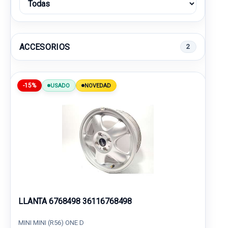
ACCESORIOS
2
-15%
USADO
NOVEDAD
LLANTA 6768498 36116768498
MINI MINI (R56) ONE D