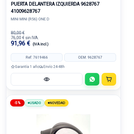
PUERTA DELANTERA IZQUIERDA 9628767
41009628767
MINI MINI (R56) ONE D
80,00 €
76,00 € sin IVA.
91,96 €
(IVA incl.)
Ref: 7619466
OEM: 9628767
Garantía 1 año
Envío 24-48h
-5%
USADO
NOVEDAD