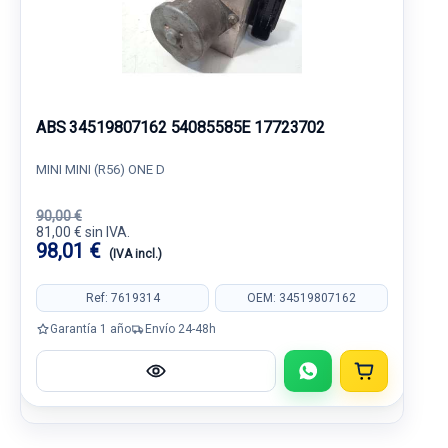
ABS 34519807162 54085585E 17723702
MINI MINI (R56) ONE D
90,00 €
81,00 € sin IVA.
98,01 €
(IVA incl.)
Ref: 7619314
OEM: 34519807162
Garantía 1 año
Envío 24-48h