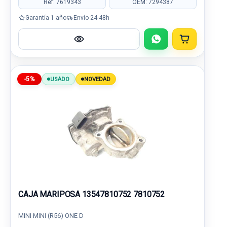
Ref: 7619343
OEM: 7294387
Garantía 1 año
Envío 24-48h
-5%
USADO
NOVEDAD
CAJA MARIPOSA 13547810752 7810752
MINI MINI (R56) ONE D