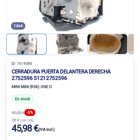
1
de
4
ID:
7619380
CERRADURA PUERTA DELANTERA DERECHA
2752596 51212752596
MINI MINI (R56) ONE D
En stock
40,00 €
-5%
38 €
(sin IVA)
45,98 €
(IVA incl.)