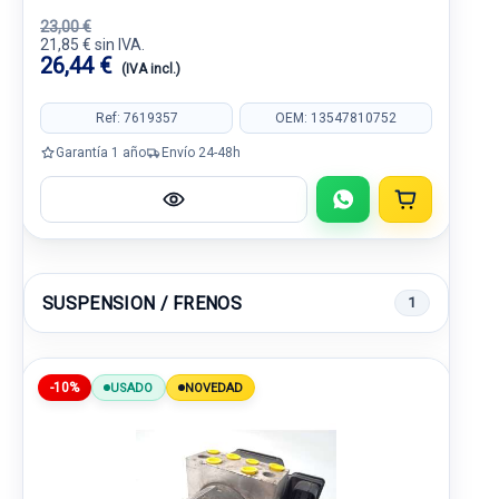
23,00 €
21,85 € sin IVA.
26,44 €
(IVA incl.)
Ref: 7619357
OEM: 13547810752
Garantía 1 año
Envío 24-48h
SUSPENSION / FRENOS
1
-10%
USADO
NOVEDAD