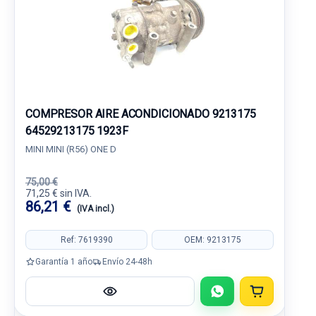
COMPRESOR AIRE ACONDICIONADO 9213175
64529213175 1923F
MINI MINI (R56) ONE D
75,00 €
71,25 € sin IVA.
86,21 €
(IVA incl.)
Ref: 7619390
OEM: 9213175
Garantía 1 año
Envío 24-48h