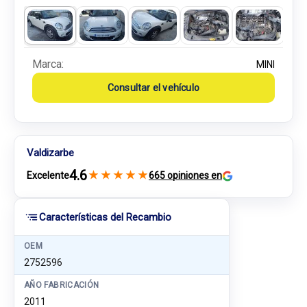
Marca:
MINI
Consultar el vehículo
Valdizarbe
4.6
★
★
★
★
★
Excelente
665 opiniones en
Características del Recambio
OEM
2752596
AÑO FABRICACIÓN
2011