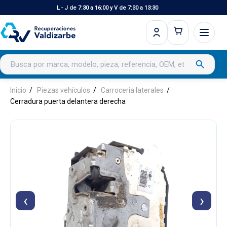
L - J de 7:30 a 16:00 y V de 7:30 a 13:30
Buscar productos
search
Inicio
Piezas vehículos
Carroceria laterales
Cerradura puerta delantera derecha
‹
›