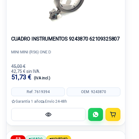
CUADRO INSTRUMENTOS 9243870 62109325807
MINI MINI (R56) ONE D
45,00 €
42,75 € sin IVA.
51,73 €
(IVA incl.)
Ref: 7619394
OEM: 9243870
Garantía 1 año
Envío 24-48h