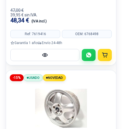
47,00 €
39,95 € sin IVA.
48,34 €
(IVA incl.)
Ref: 7619416
OEM: 6768498
Garantía 1 año
Envío 24-48h
-15%
USADO
NOVEDAD