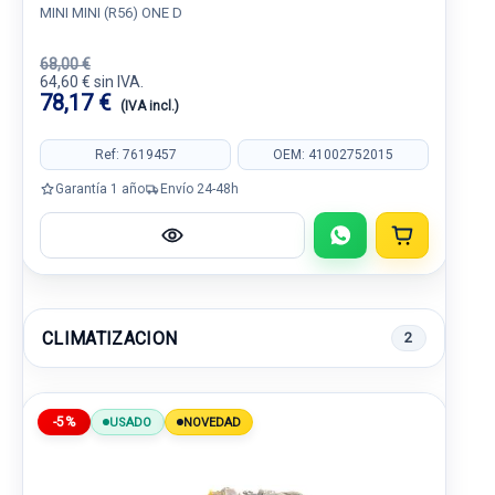
MINI MINI (R56) ONE D
68,00 €
64,60 € sin IVA.
78,17 €
(IVA incl.)
Ref: 7619457
OEM: 41002752015
Garantía 1 año
Envío 24-48h
CLIMATIZACION
2
-5%
USADO
NOVEDAD