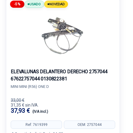
-5%
USADO
NOVEDAD
ELEVALUNAS DELANTERO DERECHO 2757044
67622757044 0130822381
MINI MINI (R56) ONE D
33,00 €
31,35 € sin IVA.
37,93 €
(IVA incl.)
Ref: 7619399
OEM: 2757044