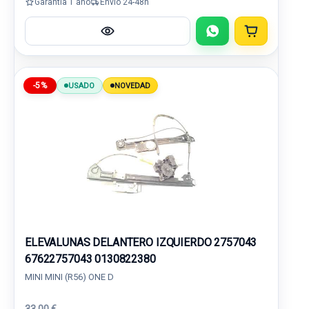
Garantía 1 año
Envío 24-48h
-5%
USADO
NOVEDAD
ELEVALUNAS DELANTERO IZQUIERDO 2757043
67622757043 0130822380
MINI MINI (R56) ONE D