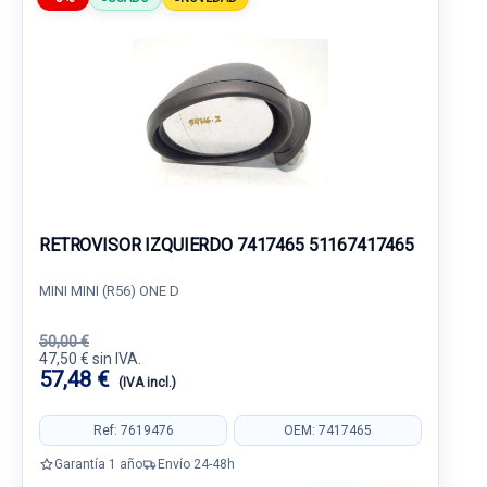
RETROVISOR IZQUIERDO 7417465 51167417465
MINI MINI (R56) ONE D
50,00 €
47,50 € sin IVA.
57,48 €
(IVA incl.)
Ref: 7619476
OEM: 7417465
Garantía 1 año
Envío 24-48h