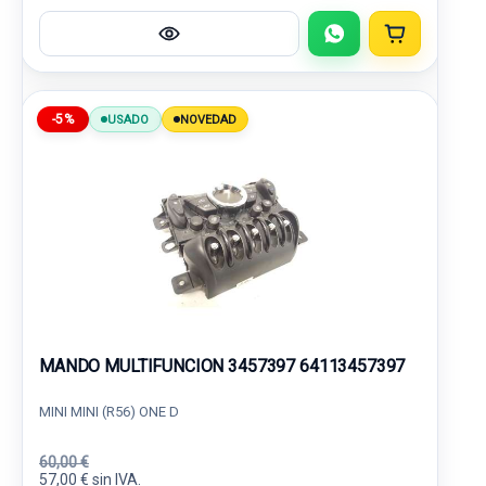
-5%
USADO
NOVEDAD
MANDO MULTIFUNCION 3457397 64113457397
MINI MINI (R56) ONE D
60,00 €
57,00 € sin IVA.