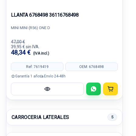
LLANTA 6768498 36116768498
MINI MINI (R56) ONE D
47,00 €
39,95 € sin IVA.
48,34 €
(IVA incl.)
Ref: 7619419
OEM: 6768498
Garantía 1 año
Envío 24-48h
CARROCERIA LATERALES
5