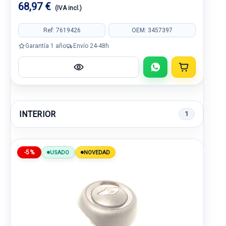
68,97 €
(IVA incl.)
Ref: 7619426
OEM: 3457397
Garantía 1 año
Envío 24-48h
INTERIOR
1
-5%
USADO
NOVEDAD