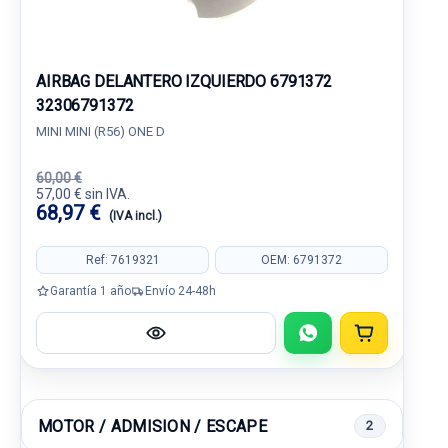
AIRBAG DELANTERO IZQUIERDO 6791372
32306791372
MINI MINI (R56) ONE D
60,00 €
57,00 € sin IVA.
68,97 €
(IVA incl.)
Ref: 7619321
OEM: 6791372
Garantía 1 año
Envío 24-48h
MOTOR / ADMISION / ESCAPE
2