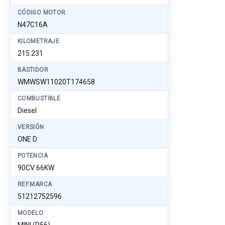
CÓDIGO MOTOR
N47C16A
KILOMETRAJE
215.231
BASTIDOR
WMWSW11020T174658
COMBUSTIBLE
Diesel
VERSIÓN
ONE D
POTENCIA
90CV 66KW
REF.MARCA
51212752596
MODELO