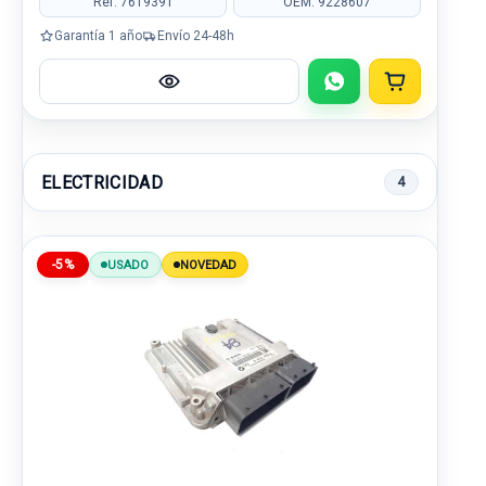
Ref: 7619391
OEM: 9228607
Garantía 1 año
Envío 24-48h
ELECTRICIDAD
4
-5%
USADO
NOVEDAD