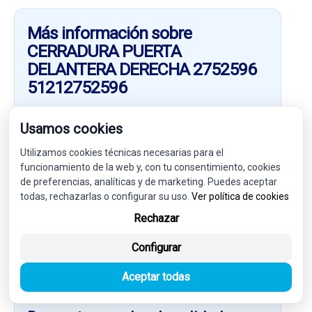
Más información sobre
CERRADURA PUERTA
DELANTERA DERECHA 2752596
51212752596
En esta categoría encontrarás CERRADURA PUERTA
Usamos cookies
DELANTERA DERECHA 2752596 51212752596
compatible con:
MINI MINI (R56) ONE D
Además de
Utilizamos cookies técnicas necesarias para el
otros recambios relacionados con la referencia
funcionamiento de la web y, con tu consentimiento, cookies
7619380
. Consulta la descripción y los datos técnicos
de preferencias, analíticas y de marketing. Puedes aceptar
para asegurarte de que es válido para tu vehículo.
todas, rechazarlas o configurar su uso.
Ver política de cookies
Rechazar
Compra online el repuesto que necesitas y recíbelo en
pocos días laborables en cualquier punto de Europa o
Configurar
fuera de ella. En
Valdizarbe
trabajamos únicamente
con despieces y talleres especializados que garantizan
Aceptar todas
la calidad y el correcto estado de los recambios.