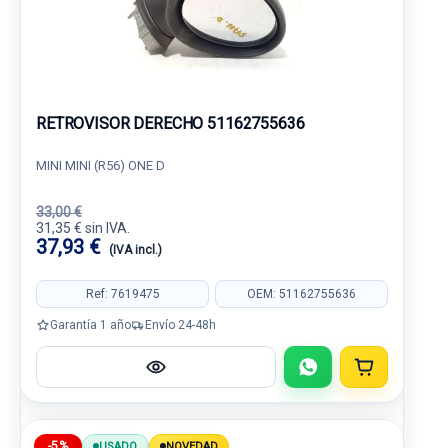
RETROVISOR DERECHO 51162755636
MINI MINI (R56) ONE D
33,00 €
31,35 € sin IVA.
37,93 €
(IVA incl.)
Ref: 7619475
OEM: 51162755636
Garantía 1 año
Envío 24-48h
-5%
USADO
NOVEDAD