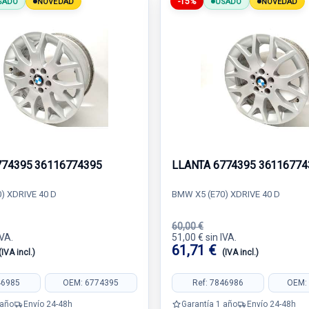
-15%
SADO
NOVEDAD
USADO
NOVEDAD
774395 36116774395
LLANTA 6774395 36116774
) XDRIVE 40 D
BMW X5 (E70) XDRIVE 40 D
60,00 €
IVA.
51,00 € sin IVA.
61,71 €
(IVA incl.)
(IVA incl.)
46985
OEM: 6774395
Ref: 7846986
OEM:
 año
Envío 24-48h
Garantía 1 año
Envío 24-48h