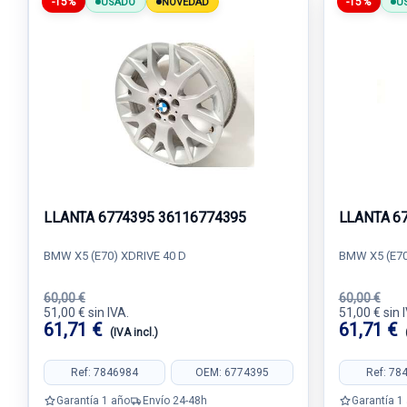
-15%
-15%
USADO
NOVEDAD
U
LLANTA 6774395 36116774395
LLANTA 6
BMW X5 (E70) XDRIVE 40 D
BMW X5 (E70
60,00 €
60,00 €
51,00 € sin IVA.
51,00 € sin 
61,71 €
61,71 €
(IVA incl.)
Ref: 7846984
OEM: 6774395
Ref: 78
Garantía 1 año
Envío 24-48h
Garantía 1