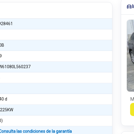
928461
0B
9
61080L560237
n
M
40 d
 225KW
0)
Consulta las condiciones de la garantía