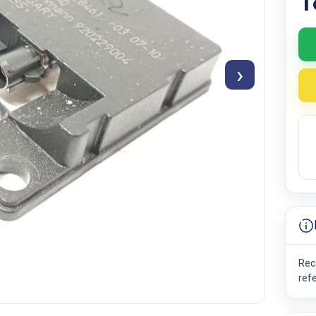
1
›
Rec
ref