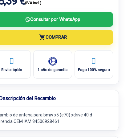
8,39 €
(IVA incl.)
Consultar por WhatsApp
COMPRAR
Envío rápido
1 año de garantía
Pago 100% seguro
Descripción del Recambio
ambio de antena para bmw x5 (e70) xdrive 40 d
erencia OEM IAM 84506928461