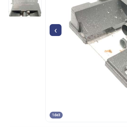
‹
1
de
3