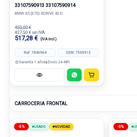
33107590913 33107590914
BMW X5 (E70) XDRIVE 40 D
450,00 €
427,50 € sin IVA.
517,28 €
(IVA incl.)
Ref: 7846964
OEM: 7590913
Garantía 1 año
Envío 24-48h
CARROCERIA FRONTAL
-5%
-5%
USADO
NOVEDAD
U