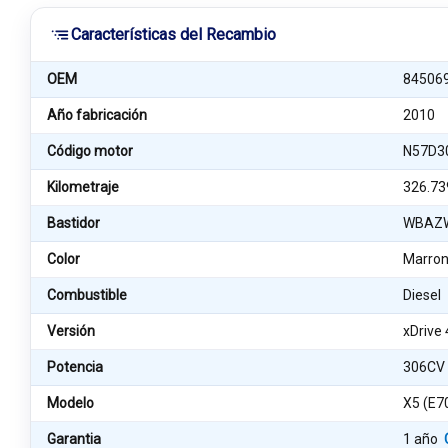
Características del Recambio
OEM
84506
Año fabricación
2010
Código motor
N57D3
Kilometraje
326.73
Bastidor
WBAZW
Color
Marro
Combustible
Diesel
Versión
xDrive 
Potencia
306CV
Modelo
X5 (E7
Garantia
1 año