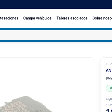
 tasaciones
Campa vehículos
Talleres asociados
Sobre noso
ID:
7
AN
BMW
En
16,0
15.2