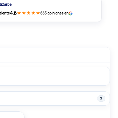
dizarbe
4.6
★
★
★
★
★
elente
665 opiniones en
3