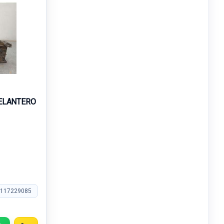
ELANTERO
1117229085