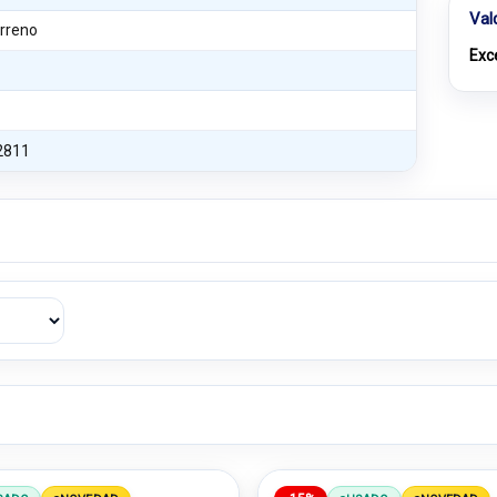
Val
rreno
Exc
2811