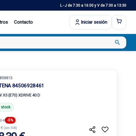
L - J de 7:30 a 16:00 y V de 7:30 a 13:30
tros
Contacto
Iniciar sesión
search
858815
TENA 84506928461
 X5 (E70) XDRIVE 40 D
 stock
0 €
-5%
 €
(sin IVA)