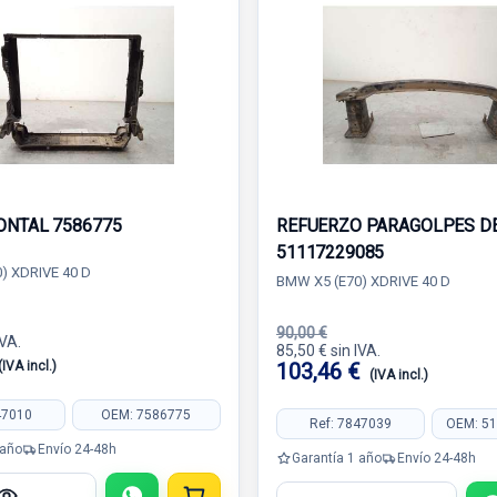
ONTAL 7586775
REFUERZO PARAGOLPES D
51117229085
) XDRIVE 40 D
BMW X5 (E70) XDRIVE 40 D
90,00 €
IVA.
85,50 € sin IVA.
(IVA incl.)
103,46 €
(IVA incl.)
47010
OEM: 7586775
Ref: 7847039
OEM: 5
 año
Envío 24-48h
Garantía 1 año
Envío 24-48h