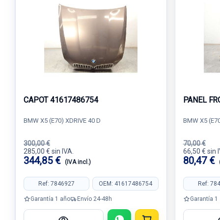
CAPOT 41617486754
PANEL FR
BMW X5 (E70) XDRIVE 40 D
BMW X5 (E70
300,00 €
70,00 €
285,00 € sin IVA.
66,50 € sin 
344,85 €
80,47 €
(IVA incl.)
Ref: 7846927
OEM: 41617486754
Ref: 78
Garantía 1 año
Envío 24-48h
Garantía 1