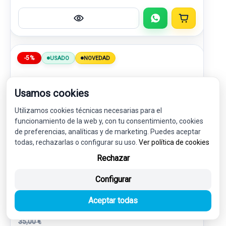
-5%
USADO
NOVEDAD
Usamos cookies
Utilizamos cookies técnicas necesarias para el
funcionamiento de la web y, con tu consentimiento, cookies
de preferencias, analíticas y de marketing. Puedes aceptar
todas, rechazarlas o configurar su uso.
Ver política de cookies
Rechazar
PINZA FRENO DELANTERA IZQUIERDA
Configurar
SEB000290 XH422B120DA
LAND ROVER RANGE ROVER (LM) 3.0 TD6
Aceptar todas
35,00 €