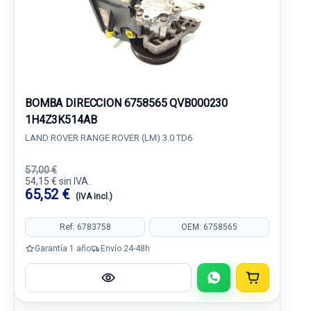
BOMBA DIRECCION 6758565 QVB000230
1H4Z3K514AB
LAND ROVER RANGE ROVER (LM) 3.0 TD6
57,00 €
54,15 € sin IVA.
65,52 €
(IVA incl.)
Ref: 6783758
OEM: 6758565
Garantía 1 año
Envío 24-48h