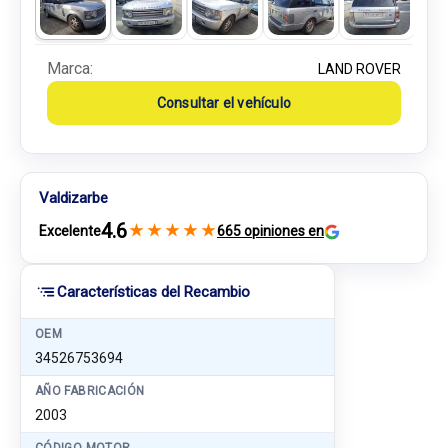
Marca:
LAND ROVER
Consultar el vehículo
Valdizarbe
4.6
★
★
★
★
★
Excelente
665 opiniones en
Características del Recambio
OEM
34526753694
AÑO FABRICACIÓN
2003