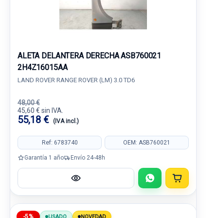
ALETA DELANTERA DERECHA ASB760021
2H4Z16015AA
LAND ROVER RANGE ROVER (LM) 3.0 TD6
48,00 €
45,60 € sin IVA.
55,18 €
(IVA incl.)
Ref: 6783740
OEM: ASB760021
Garantía 1 año
Envío 24-48h
-5%
USADO
NOVEDAD