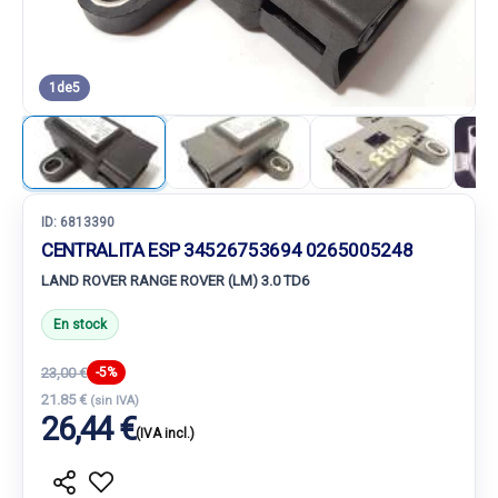
1
de
5
ID:
6813390
CENTRALITA ESP 34526753694 0265005248
LAND ROVER RANGE ROVER (LM) 3.0 TD6
En stock
23,00 €
-5%
21.85 €
(sin IVA)
26,44 €
(IVA incl.)