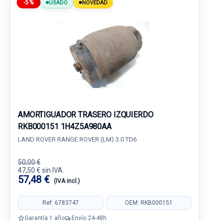
-5%
USADO
NOVEDAD
AMORTIGUADOR TRASERO IZQUIERDO
RKB000151 1H4Z5A980AA
LAND ROVER RANGE ROVER (LM) 3.0 TD6
50,00 €
47,50 € sin IVA.
57,48 €
(IVA incl.)
Ref: 6783747
OEM: RKB000151
Garantía 1 año
Envío 24-48h