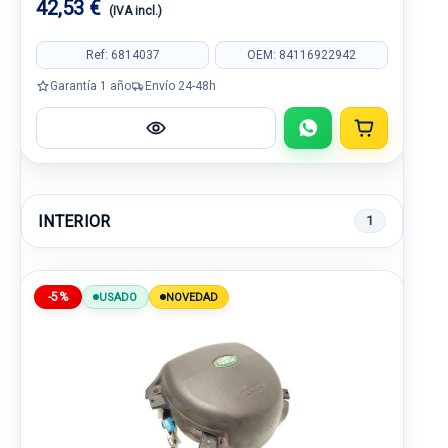
42,53 €
(IVA incl.)
Ref: 6814037
OEM: 84116922942
Garantía 1 año
Envío 24-48h
INTERIOR
1
-5%
USADO
NOVEDAD