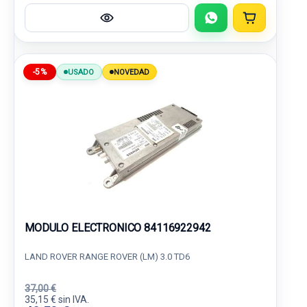
-5%
USADO
NOVEDAD
MODULO ELECTRONICO 84116922942
LAND ROVER RANGE ROVER (LM) 3.0 TD6
37,00 €
35,15 € sin IVA.