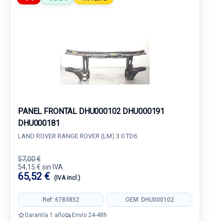
PANEL FRONTAL DHU000102 DHU000191
DHU000181
LAND ROVER RANGE ROVER (LM) 3.0 TD6
57,00 €
54,15 € sin IVA.
65,52 €
(IVA incl.)
Ref: 6783852
OEM: DHU000102
Garantía 1 año
Envío 24-48h