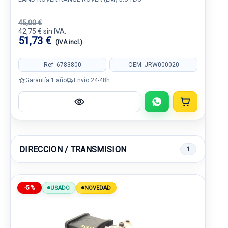
45,00 €
42,75 € sin IVA.
51,73 €
(IVA incl.)
Ref: 6783800
OEM: JRW000020
Garantía 1 año
Envío 24-48h
DIRECCION / TRANSMISION
1
-5%
USADO
NOVEDAD