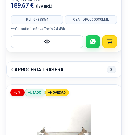
189,67 €
(IVA incl.)
Ref: 6783854
OEM: DPC000080LML
Garantía 1 año
Envío 24-48h
CARROCERIA TRASERA
2
-5%
USADO
NOVEDAD