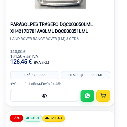
PARAGOLPES TRASERO DQC000050LML
XH4217D781AA8LML DQC000051LML
LAND ROVER RANGE ROVER (LM) 3.0 TD6
110,00 €
104,50 € sin IVA.
126,45 €
(IVA incl.)
Ref: 6783855
OEM: DQC000050LML
Garantía 1 año
Envío 24-48h
-5%
USADO
NOVEDAD