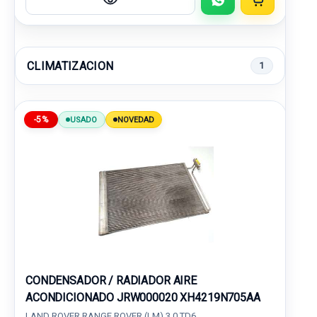
CLIMATIZACION
1
-5%
USADO
NOVEDAD
CONDENSADOR / RADIADOR AIRE
ACONDICIONADO JRW000020 XH4219N705AA
LAND ROVER RANGE ROVER (LM) 3.0 TD6