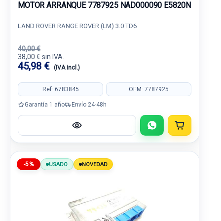
MOTOR ARRANQUE 7787925 NAD000090 E5820N
LAND ROVER RANGE ROVER (LM) 3.0 TD6
40,00 €
38,00 € sin IVA.
45,98 €
(IVA incl.)
Ref: 6783845
OEM: 7787925
Garantía 1 año
Envío 24-48h
-5%
USADO
NOVEDAD