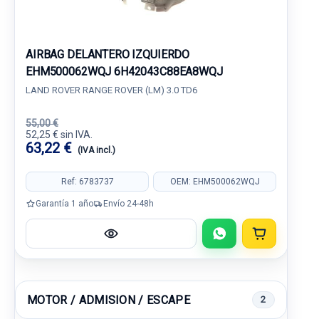
AIRBAG DELANTERO IZQUIERDO
EHM500062WQJ 6H42043C88EA8WQJ
LAND ROVER RANGE ROVER (LM) 3.0 TD6
55,00 €
52,25 € sin IVA.
63,22 €
(IVA incl.)
Ref: 6783737
OEM: EHM500062WQJ
Garantía 1 año
Envío 24-48h
MOTOR / ADMISION / ESCAPE
2