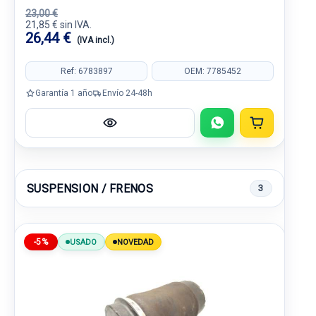
23,00 €
21,85 € sin IVA.
26,44 €
(IVA incl.)
Ref: 6783897
OEM: 7785452
Garantía 1 año
Envío 24-48h
SUSPENSION / FRENOS
3
-5%
USADO
NOVEDAD