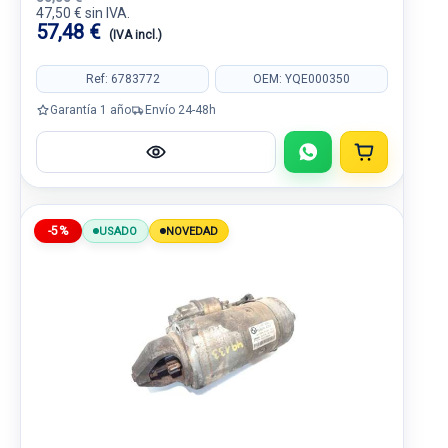
47,50 € sin IVA.
57,48 €
(IVA incl.)
Ref: 6783772
OEM: YQE000350
Garantía 1 año
Envío 24-48h
-5%
USADO
NOVEDAD