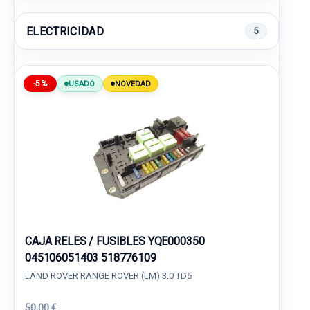
ELECTRICIDAD
5
-5%
USADO
NOVEDAD
CAJA RELES / FUSIBLES YQE000350
045106051403 518776109
LAND ROVER RANGE ROVER (LM) 3.0 TD6
50,00 €