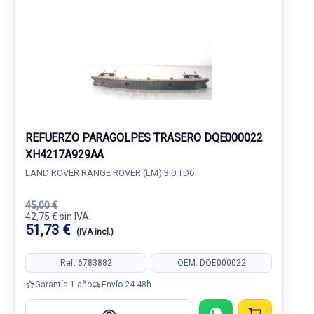
REFUERZO PARAGOLPES TRASERO DQE000022
XH4217A929AA
LAND ROVER RANGE ROVER (LM) 3.0 TD6
45,00 €
42,75 € sin IVA.
51,73 €
(IVA incl.)
Ref: 6783882
OEM: DQE000022
Garantía 1 año
Envío 24-48h