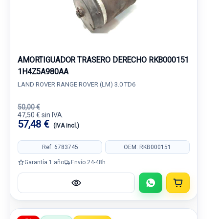
AMORTIGUADOR TRASERO DERECHO RKB000151
1H4Z5A980AA
LAND ROVER RANGE ROVER (LM) 3.0 TD6
50,00 €
47,50 € sin IVA.
57,48 €
(IVA incl.)
Ref: 6783745
OEM: RKB000151
Garantía 1 año
Envío 24-48h