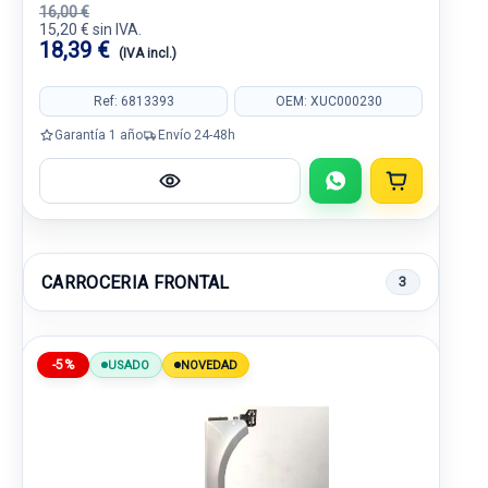
16,00 €
15,20 € sin IVA.
18,39 €
(IVA incl.)
Ref: 6813393
OEM: XUC000230
Garantía 1 año
Envío 24-48h
CARROCERIA FRONTAL
3
-5%
USADO
NOVEDAD