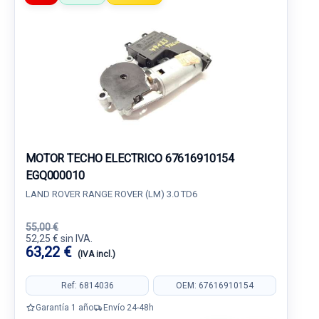
MOTOR TECHO ELECTRICO 67616910154
EGQ000010
LAND ROVER RANGE ROVER (LM) 3.0 TD6
55,00 €
52,25 € sin IVA.
63,22 €
(IVA incl.)
Ref: 6814036
OEM: 67616910154
Garantía 1 año
Envío 24-48h