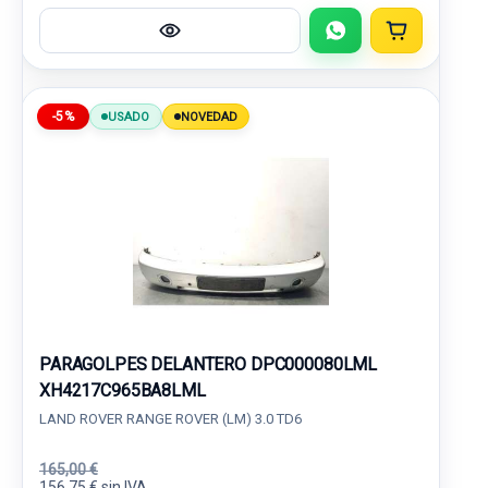
-5%
USADO
NOVEDAD
PARAGOLPES DELANTERO DPC000080LML
XH4217C965BA8LML
LAND ROVER RANGE ROVER (LM) 3.0 TD6
165,00 €
156,75 € sin IVA.