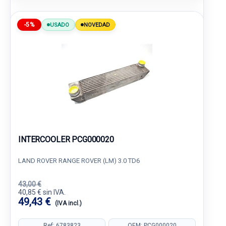
-5%
USADO
NOVEDAD
INTERCOOLER PCG000020
LAND ROVER RANGE ROVER (LM) 3.0 TD6
43,00 €
40,85 € sin IVA.
49,43 €
(IVA incl.)
Ref: 6783823
OEM: PCG000020