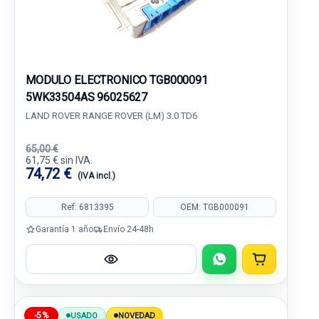
MODULO ELECTRONICO TGB000091
5WK33504AS 96025627
LAND ROVER RANGE ROVER (LM) 3.0 TD6
65,00 €
61,75 € sin IVA.
74,72 €
(IVA incl.)
Ref: 6813395
OEM: TGB000091
Garantía 1 año
Envío 24-48h
-5%
USADO
NOVEDAD