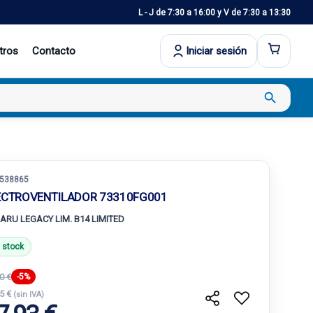
L - J de 7:30 a 16:00 y V de 7:30 a 13:30
tros
Contacto
Iniciar sesión
search
538865
ECTROVENTILADOR 73310FG001
ARU LEGACY LIM. B14 LIMITED
 stock
0 €
-5%
35 €
(sin IVA)