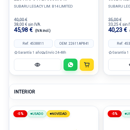
SUBARU LEGACY LIM. B14 LIMITED
SUBARU LEGA
40,00 €
35,00 €
38,00 € sin IVA.
33,25 € sin 
45,98 €
40,23 €
(IVA incl.)
Ref: 4538811
OEM: 22611AP841
Ref: 45
Garantía 1 año
Envío 24-48h
Garantía 1
INTERIOR
-5%
-5%
USADO
NOVEDAD
U