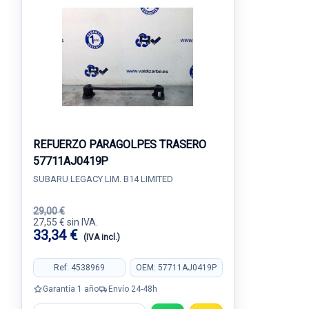
REFUERZO PARAGOLPES TRASERO
57711AJ0419P
SUBARU LEGACY LIM. B14 LIMITED
29,00 €
27,55 € sin IVA.
33,34 €
(IVA incl.)
Ref: 4538969
OEM: 57711AJ0419P
Garantía 1 año
Envío 24-48h