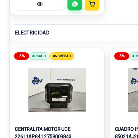
ELECTRICIDAD
-5%
-5%
USADO
NOVEDAD
U
CENTRALITA MOTOR UCE
CUADRO I
22611AP841 2758009843
85021AJ2