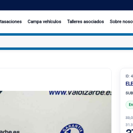
 tasaciones
Campa vehículos
Talleres asociados
Sobre noso
ID:
4
EL
SUB
En
33,0
31.