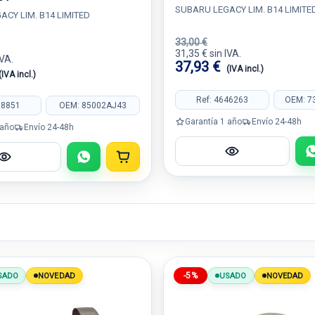
SUBARU LEGACY LIM. B14 LIMITE
CY LIM. B14 LIMITED
33,00 €
31,35 € sin IVA.
IVA.
37,93 €
(IVA incl.)
(IVA incl.)
Ref: 4646263
OEM: 7
38851
OEM: 85002AJ43
Garantía 1 año
Envío 24-48h
 año
Envío 24-48h
-5%
SADO
NOVEDAD
USADO
NOVEDAD