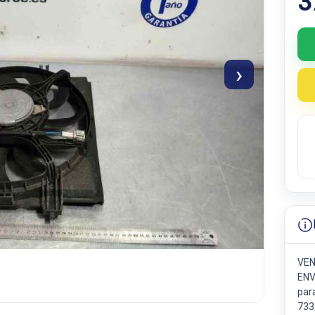
3
›
VEN
ENV
par
733