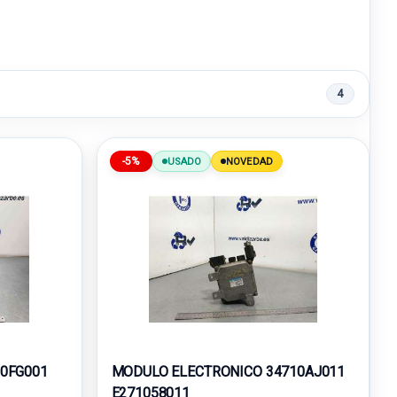
4
-5%
USADO
NOVEDAD
0FG001
MODULO ELECTRONICO 34710AJ011
E271058011