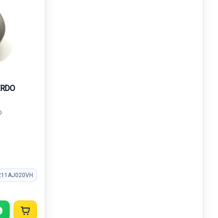
ERDO
D
211AJ020VH