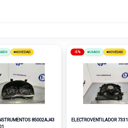
-5%
SADO
NOVEDAD
USADO
NOVEDAD
NSTRUMENTOS 85002AJ43
ELECTROVENTILADOR 7331
01