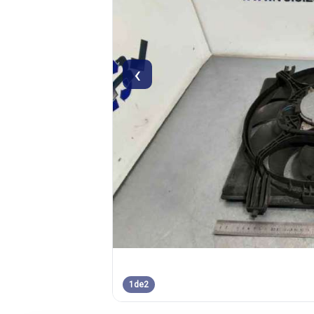
‹
1
de
2