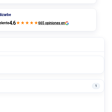
dizarbe
4.6
★
★
★
★
★
elente
665 opiniones en
1