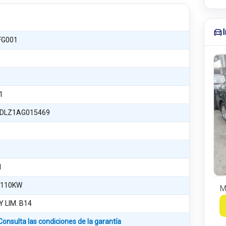
FG001
1
DLZ1AG015469
d
 110KW
M
 LIM. B14
Consulta las condiciones de la garantía