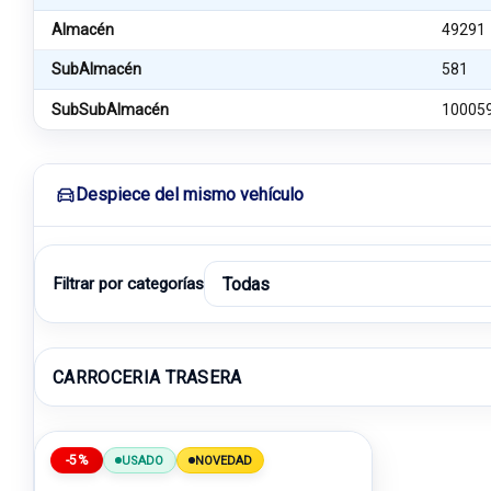
Almacén
49291
SubAlmacén
581
SubSubAlmacén
10005
Despiece del mismo vehículo
Filtrar por categorías
CARROCERIA TRASERA
-5%
USADO
NOVEDAD