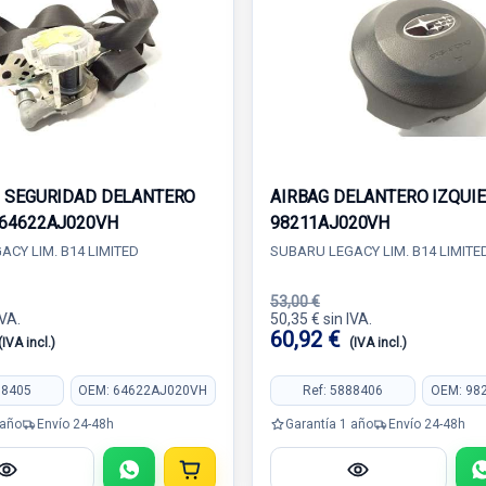
 SEGURIDAD DELANTERO
AIRBAG DELANTERO IZQUI
64622AJ020VH
98211AJ020VH
CY LIM. B14 LIMITED
SUBARU LEGACY LIM. B14 LIMITE
53,00 €
IVA.
50,35 € sin IVA.
60,92 €
(IVA incl.)
(IVA incl.)
88405
OEM: 64622AJ020VH
Ref: 5888406
OEM: 98
 año
Envío 24-48h
Garantía 1 año
Envío 24-48h