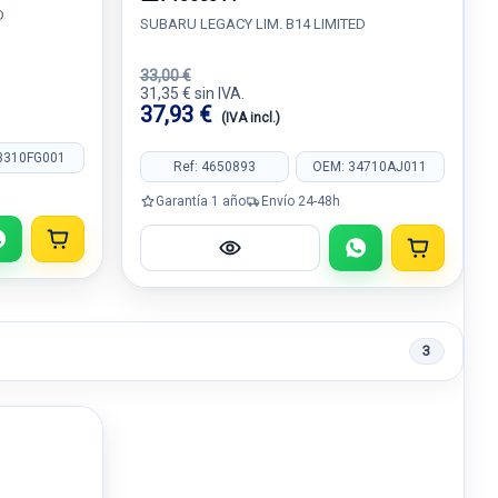
D
SUBARU LEGACY LIM. B14 LIMITED
33,00 €
31,35 € sin IVA.
37,93 €
(IVA incl.)
3310FG001
Ref: 4650893
OEM: 34710AJ011
Garantía 1 año
Envío 24-48h
3