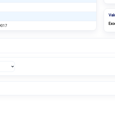
Val
Exc
9017