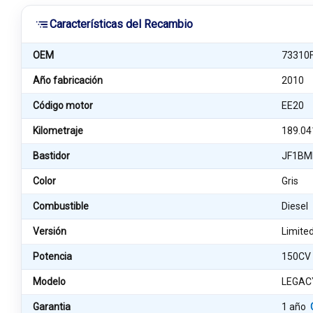
Características del Recambio
OEM
73310
Año fabricación
2010
Código motor
EE20
Kilometraje
189.04
Bastidor
JF1BM
Color
Gris
Combustible
Diesel
Versión
Limite
Potencia
150CV
Modelo
LEGACY
Garantia
1 año