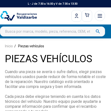
L - J de 7:30 a 16:00 y V de 7:30 a 13:30
Buscar productos
search
Inicio
Piezas vehículos
PIEZAS VEHÍCULOS
Cuando una pieza se avería o sufre daños, elegir piezas
vehículos usados puede reducir de forma notable el coste
de la reparación. Nuestro catálogo está orientado a
facilitar una compra segura y bien informada.
Cada pieza debe elegirse teniendo en cuenta los datos
técnicos del vehículo. Nuestro equipo puede ayudarte a
comparar información para confirmar que el recambio