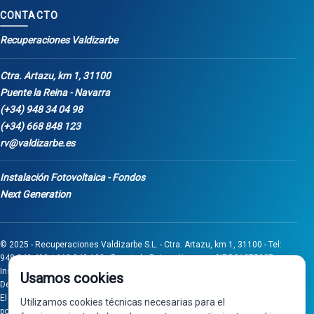
CONTACTO
Recuperaciones Valdizarbe
Ctra. Artazu, km 1, 31100
Puente la Reina - Navarra
(+34) 948 34 04 98
(+34) 668 848 123
rv@valdizarbe.es
Instalación Fotovoltaica - Fondos
Next Generation
© 2025 - Recuperaciones Valdizarbe S.L. - Ctra. Artazu, km 1, 31100 - Tel:
948 340 498 / 668 848 123 - Puente la Reina - Navarra - CIF B31275837.
Inscrita en el Registro Mercantil de Navarra, Tomo 32, Folio 75, Hoja 525.
Usamos cookies
Desarrollado por
Seintosoft
El proyecto de inversión "0011-0558-2024-000008" ha sido subvencionado
Utilizamos cookies técnicas necesarias para el
por Gobierno de Navarra al amparo de la convocatoria de 2024 de Ayudas a