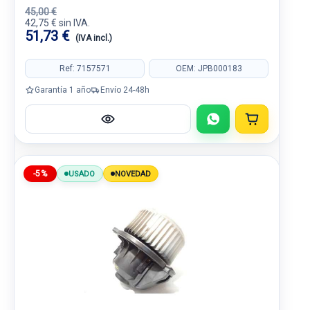
45,00 €
42,75 € sin IVA.
51,73 €
(IVA incl.)
Ref: 7157571
OEM: JPB000183
Garantía 1 año
Envío 24-48h
-5%
USADO
NOVEDAD