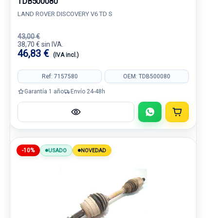
TDB500080
LAND ROVER DISCOVERY V6 TD S
43,00 €
38,70 € sin IVA.
46,83 €
(IVA incl.)
Ref: 7157580
OEM: TDB500080
Garantía 1 año
Envío 24-48h
-10%
USADO
NOVEDAD