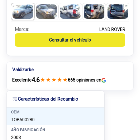
Marca:
LAND ROVER
Consultar el vehículo
Valdizarbe
4.6
★
★
★
★
★
Excelente
665 opiniones en
Características del Recambio
OEM
TOB500280
AÑO FABRICACIÓN
2008