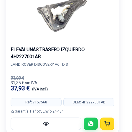
ELEVALUNAS TRASERO IZQUIERDO
4H2227001AB
LAND ROVER DISCOVERY V6 TD S
33,00 €
31,35 € sin IVA.
37,93 €
(IVA incl.)
Ref: 7157568
OEM: 4H2227001AB
Garantía 1 año
Envío 24-48h