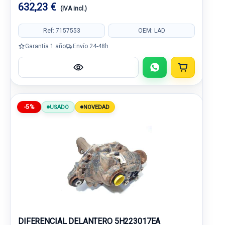
632,23 €
(IVA incl.)
Ref: 7157553
OEM: LAD
Garantía 1 año
Envío 24-48h
-5%
USADO
NOVEDAD
DIFERENCIAL DELANTERO 5H223017EA