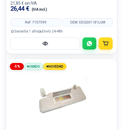
21,85 € sin IVA.
26,44 €
(IVA incl.)
Ref: 7157599
OEM: EDQ501181LUM
Garantía 1 año
Envío 24-48h
-5%
USADO
NOVEDAD