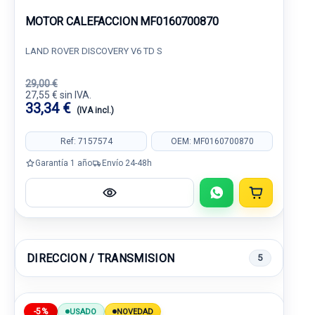
MOTOR CALEFACCION MF0160700870
LAND ROVER DISCOVERY V6 TD S
29,00 €
27,55 € sin IVA.
33,34 €
(IVA incl.)
Ref: 7157574
OEM: MF0160700870
Garantía 1 año
Envío 24-48h
DIRECCION / TRANSMISION
5
-5%
USADO
NOVEDAD