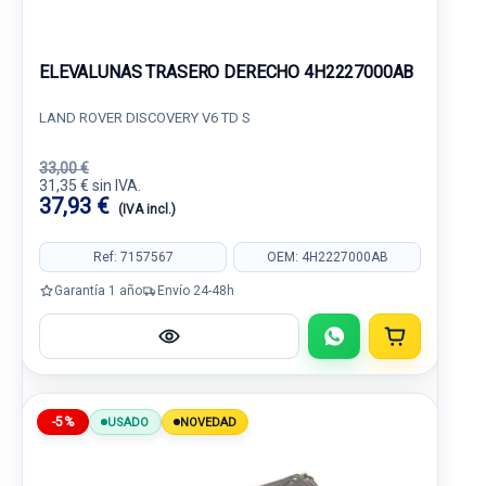
ELEVALUNAS TRASERO DERECHO 4H2227000AB
LAND ROVER DISCOVERY V6 TD S
33,00 €
31,35 € sin IVA.
37,93 €
(IVA incl.)
Ref: 7157567
OEM: 4H2227000AB
Garantía 1 año
Envío 24-48h
-5%
USADO
NOVEDAD