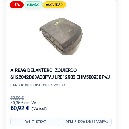
-5%
USADO
NOVEDAD
AIRBAG DELANTERO IZQUIERDO
6H22042B63AC8PVJ LR012986 EHM500930PVJ
LAND ROVER DISCOVERY V6 TD S
53,00 €
50,35 € sin IVA.
60,92 €
(IVA incl.)
Ref: 7157597
OEM: 6H22042B63AC8PVJ