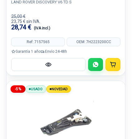
LAND ROVER DISCOVERY V6 TD S
25,00 €
23,75 € sin IVA.
28,74 €
(IVA incl.)
Ref: 7157565
OEM: 7H2223200CC
Garantía 1 año
Envío 24-48h
-5%
USADO
NOVEDAD