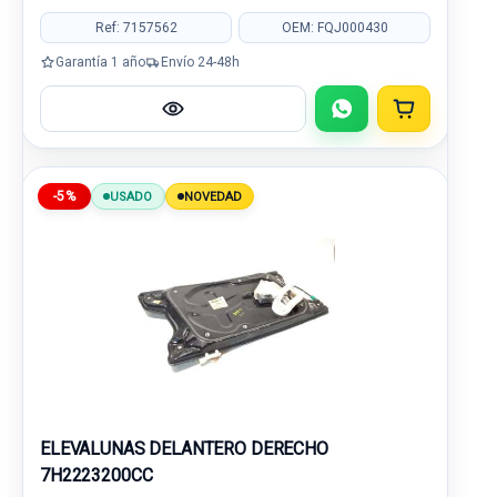
Ref: 7157562
OEM: FQJ000430
Garantía 1 año
Envío 24-48h
-5%
USADO
NOVEDAD
ELEVALUNAS DELANTERO DERECHO
7H2223200CC