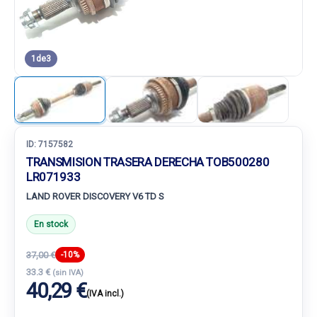
1
de
3
ID:
7157582
TRANSMISION TRASERA DERECHA TOB500280
LR071933
LAND ROVER DISCOVERY V6 TD S
En stock
37,00 €
-10%
33.3 €
(sin IVA)
40,29 €
(IVA incl.)