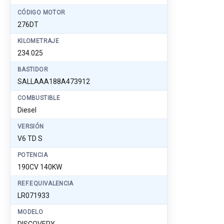
CÓDIGO MOTOR
276DT
KILOMETRAJE
234.025
BASTIDOR
SALLAAA188A473912
COMBUSTIBLE
Diesel
VERSIÓN
V6 TD S
POTENCIA
190CV 140KW
REF.EQUIVALENCIA
LR071933
MODELO