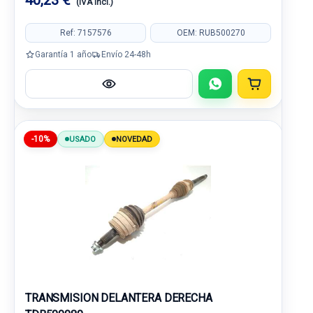
40,23 €
(IVA incl.)
Ref: 7157576
OEM: RUB500270
Garantía 1 año
Envío 24-48h
-10%
USADO
NOVEDAD
TRANSMISION DELANTERA DERECHA