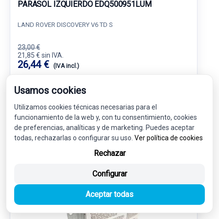
PARASOL IZQUIERDO EDQ500951LUM
LAND ROVER DISCOVERY V6 TD S
23,00 €
21,85 € sin IVA.
26,44 €
(IVA incl.)
Ref: 7157600
OEM: EDQ500951LUM
Usamos cookies
Garantía 1 año
Envío 24-48h
Utilizamos cookies técnicas necesarias para el
funcionamiento de la web y, con tu consentimiento, cookies
de preferencias, analíticas y de marketing. Puedes aceptar
todas, rechazarlas o configurar su uso.
Ver política de cookies
Rechazar
-5%
USADO
NOVEDAD
Configurar
Aceptar todas