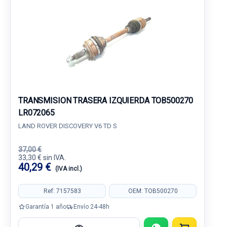
TRANSMISION TRASERA IZQUIERDA TOB500270
LR072065
LAND ROVER DISCOVERY V6 TD S
37,00 €
33,30 € sin IVA.
40,29 €
(IVA incl.)
Ref: 7157583
OEM: TOB500270
Garantía 1 año
Envío 24-48h