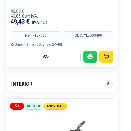
43,00 €
40,85 € sin IVA.
49,43 €
(IVA incl.)
Ref: 7157585
OEM: YLE500400
Garantía 1 año
Envío 24-48h
INTERIOR
5
-5%
USADO
NOVEDAD