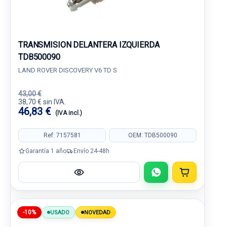
TRANSMISION DELANTERA IZQUIERDA
TDB500090
LAND ROVER DISCOVERY V6 TD S
43,00 €
38,70 € sin IVA.
46,83 €
(IVA incl.)
Ref: 7157581
OEM: TDB500090
Garantía 1 año
Envío 24-48h
-10%
USADO
NOVEDAD