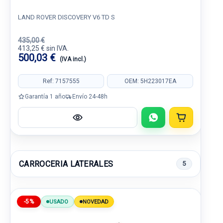
LAND ROVER DISCOVERY V6 TD S
435,00 €
413,25 € sin IVA.
500,03 €
(IVA incl.)
Ref: 7157555
OEM: 5H223017EA
Garantía 1 año
Envío 24-48h
CARROCERIA LATERALES
5
-5%
USADO
NOVEDAD