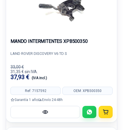
MANDO INTERMITENTES XPB500350
LAND ROVER DISCOVERY V6 TD S
33,00 €
31,35 € sin IVA.
37,93 €
(IVA incl.)
Ref: 7157592
OEM: XPB500350
Garantía 1 año
Envío 24-48h