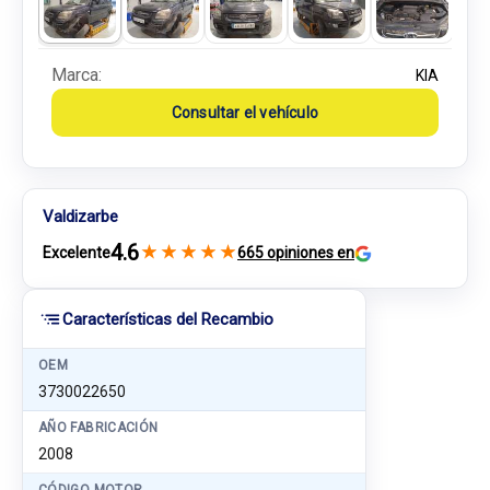
Marca:
KIA
Consultar el vehículo
Valdizarbe
4.6
★
★
★
★
★
Excelente
665 opiniones en
Características del Recambio
OEM
3730022650
AÑO FABRICACIÓN
2008