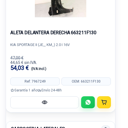
ALETA DELANTERA DERECHA 663211F130
KIA SPORTAGE II (JE_, KM_) 2.0 I 16V
47,00 €
44,65 € sin IVA.
54,03 €
(IVA incl.)
Ref: 7967249
OEM: 663211F130
Garantía 1 año
Envío 24-48h