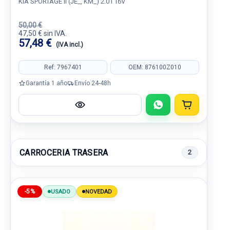
KIA SPORTAGE II (JE_, KM_) 2.0 I 16V
50,00 €
47,50 € sin IVA.
57,48 €
(IVA incl.)
Ref: 7967401
OEM: 876100Z010
Garantía 1 año
Envío 24-48h
CARROCERIA TRASERA
2
-5%
USADO
NOVEDAD