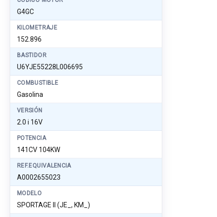
CÓDIGO MOTOR
G4GC
KILOMETRAJE
152.896
BASTIDOR
U6YJE55228L006695
COMBUSTIBLE
Gasolina
VERSIÓN
2.0 i 16V
POTENCIA
141CV 104KW
REF.EQUIVALENCIA
A0002655023
MODELO
SPORTAGE II (JE_, KM_)