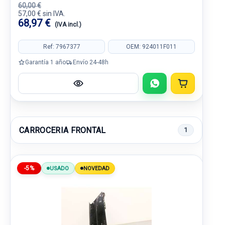
60,00 €
57,00 € sin IVA.
68,97 €
(IVA incl.)
Ref: 7967377
OEM: 924011F011
Garantía 1 año
Envío 24-48h
CARROCERIA FRONTAL
1
-5%
USADO
NOVEDAD