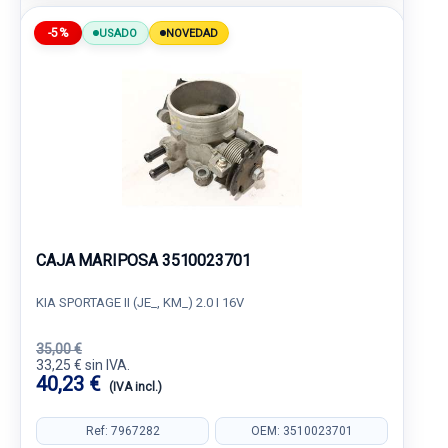
-5%
USADO
NOVEDAD
CAJA MARIPOSA 3510023701
KIA SPORTAGE II (JE_, KM_) 2.0 I 16V
35,00 €
33,25 € sin IVA.
40,23 €
(IVA incl.)
Ref: 7967282
OEM: 3510023701