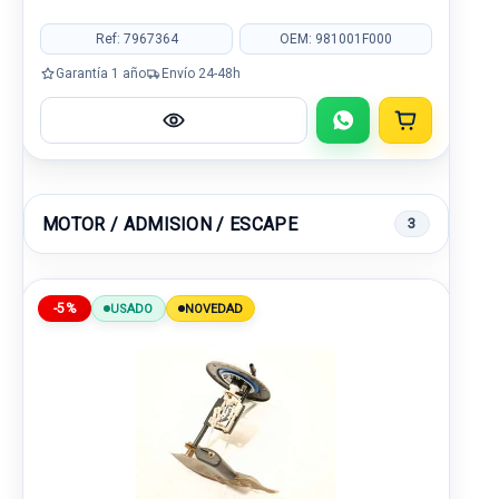
Ref: 7967364
OEM: 981001F000
Garantía 1 año
Envío 24-48h
MOTOR / ADMISION / ESCAPE
3
-5%
USADO
NOVEDAD