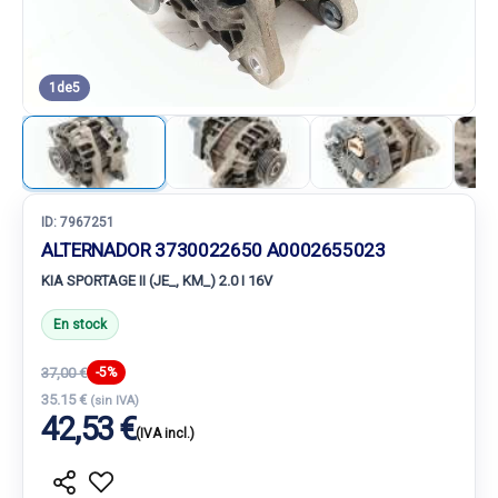
1
de
5
ID:
7967251
ALTERNADOR 3730022650 A0002655023
KIA SPORTAGE II (JE_, KM_) 2.0 I 16V
En stock
37,00 €
-5%
35.15 €
(sin IVA)
42,53 €
(IVA incl.)