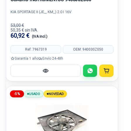
KIA SPORTAGE II (JE_, KM_) 2.0 I 16V
53,00 €
50,35 € sin IVA.
60,92 €
(IVA incl.)
Ref: 7967319
OEM: 940030Z050
Garantía 1 año
Envío 24-48h
-5%
USADO
NOVEDAD