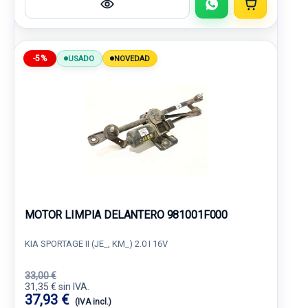
-5%
USADO
NOVEDAD
MOTOR LIMPIA DELANTERO 981001F000
KIA SPORTAGE II (JE_, KM_) 2.0 I 16V
33,00 €
31,35 € sin IVA.
37,93 €
(IVA incl.)