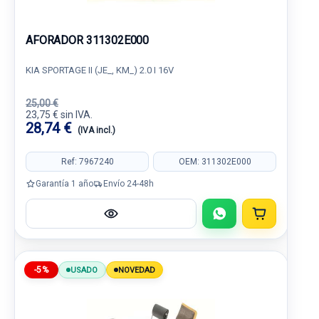
AFORADOR 311302E000
KIA SPORTAGE II (JE_, KM_) 2.0 I 16V
25,00 €
23,75 € sin IVA.
28,74 €
(IVA incl.)
Ref: 7967240
OEM: 311302E000
Garantía 1 año
Envío 24-48h
-5%
USADO
NOVEDAD