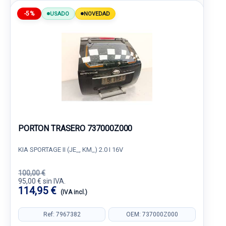
-5%
USADO
NOVEDAD
PORTON TRASERO 737000Z000
KIA SPORTAGE II (JE_, KM_) 2.0 I 16V
100,00 €
95,00 € sin IVA.
114,95 €
(IVA incl.)
Ref: 7967382
OEM: 737000Z000