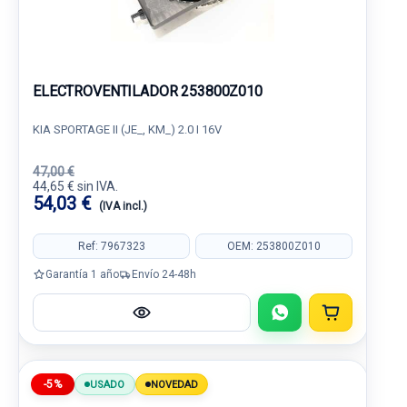
ELECTROVENTILADOR 253800Z010
KIA SPORTAGE II (JE_, KM_) 2.0 I 16V
47,00 €
44,65 € sin IVA.
54,03 €
(IVA incl.)
Ref: 7967323
OEM: 253800Z010
Garantía 1 año
Envío 24-48h
-5%
USADO
NOVEDAD