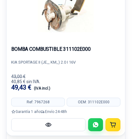
BOMBA COMBUSTIBLE 311102E000
KIA SPORTAGE II (JE_, KM_) 2.0 I 16V
43,00 €
40,85 € sin IVA.
49,43 €
(IVA incl.)
Ref: 7967268
OEM: 311102E000
Garantía 1 año
Envío 24-48h