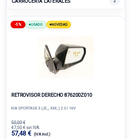
CARROCERIA LATERALES
2
-5%
USADO
NOVEDAD
RETROVISOR DERECHO 876200Z010
KIA SPORTAGE II (JE_, KM_) 2.0 I 16V
50,00 €
47,50 € sin IVA.
57,48 €
(IVA incl.)