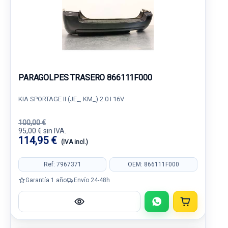
PARAGOLPES TRASERO 866111F000
KIA SPORTAGE II (JE_, KM_) 2.0 I 16V
100,00 €
95,00 € sin IVA.
114,95 €
(IVA incl.)
Ref: 7967371
OEM: 866111F000
Garantía 1 año
Envío 24-48h