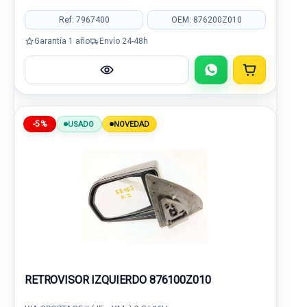
Ref: 7967400
OEM: 876200Z010
Garantía 1 año
Envío 24-48h
-5%
USADO
NOVEDAD
RETROVISOR IZQUIERDO 876100Z010