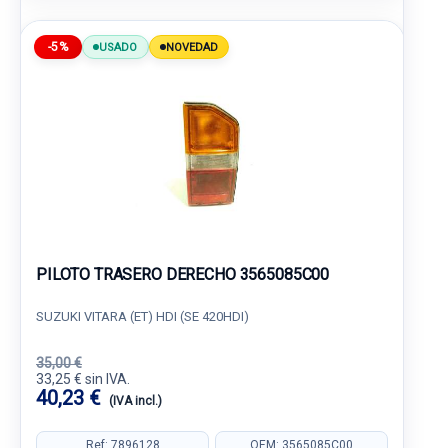
-5%
USADO
NOVEDAD
PILOTO TRASERO DERECHO 3565085C00
SUZUKI VITARA (ET) HDI (SE 420HDI)
35,00 €
33,25 € sin IVA.
40,23 €
(IVA incl.)
Ref: 7896128
OEM: 3565085C00