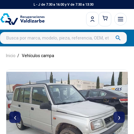
L - J de 7:30 a 16:00 y V de 7:30 a 13:30
Buscar productos
search
Inicio
Vehículos campa
‹
›