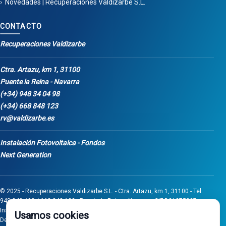
Novedades | Recuperaciones Valdizarbe S.L.
CONTACTO
Recuperaciones Valdizarbe
Ctra. Artazu, km 1, 31100
Puente la Reina - Navarra
(+34) 948 34 04 98
(+34) 668 848 123
rv@valdizarbe.es
Instalación Fotovoltaica - Fondos
Next Generation
© 2025 - Recuperaciones Valdizarbe S.L. - Ctra. Artazu, km 1, 31100 - Tel:
948 340 498 / 668 848 123 - Puente la Reina - Navarra - CIF B31275837.
Inscrita en el Registro Mercantil de Navarra, Tomo 32, Folio 75, Hoja 525.
Usamos cookies
Desarrollado por
Seintosoft