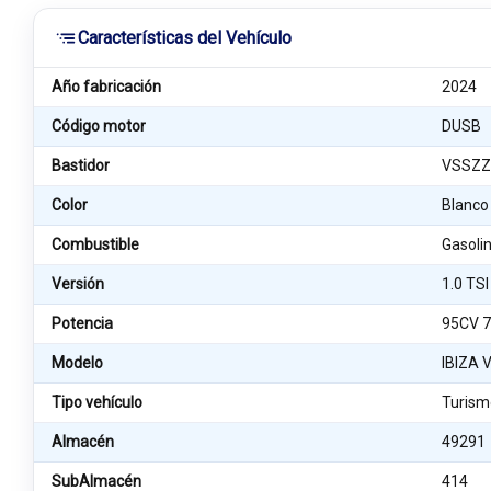
Características del Vehículo
Año fabricación
2024
Código motor
DUSB
Bastidor
VSSZZ
Color
Blanco
Combustible
Gasoli
Versión
1.0 TSI
Potencia
95CV 
Modelo
IBIZA V
Tipo vehículo
Turism
Almacén
49291
SubAlmacén
414