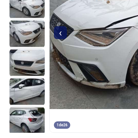
‹
1
de
26