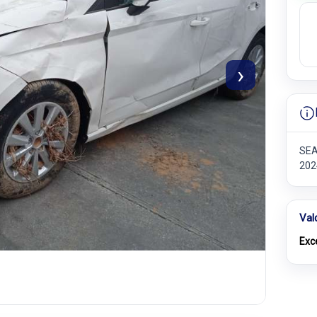
›
SEAT
202
Val
Exc