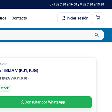
L - J de 7:30 a 16:00 y V de 7:30 a 13:30
tros
Contacto
Iniciar sesión
search
6917
T IBIZA V (KJ1, KJG)
 IBIZA V (KJ1, KJG)
 stock
Consultar por WhatsApp