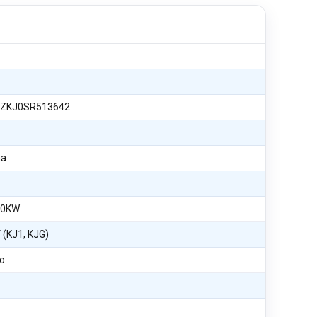
ZKJ0SR513642
na
70KW
 (KJ1, KJG)
o