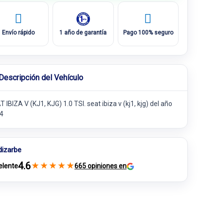
Envío rápido
1 año de garantía
Pago 100% seguro
Descripción del Vehículo
 IBIZA V (KJ1, KJG) 1.0 TSI. seat ibiza v (kj1, kjg) del año
4
dizarbe
4.6
★
★
★
★
★
elente
665 opiniones en