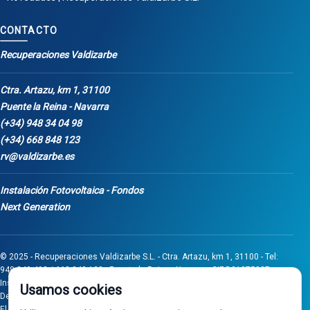
CONTACTO
Recuperaciones Valdizarbe
Ctra. Artazu, km 1, 31100
Puente la Reina - Navarra
(+34) 948 34 04 98
(+34) 668 848 123
rv@valdizarbe.es
Instalación Fotovoltaica - Fondos
Next Generation
© 2025 - Recuperaciones Valdizarbe S.L. - Ctra. Artazu, km 1, 31100 - Tel:
948 340 498 / 668 848 123 - Puente la Reina - Navarra - CIF B31275837.
Inscrita en el Registro Mercantil de Navarra, Tomo 32, Folio 75, Hoja 525.
Usamos cookies
Desarrollado por
Seintosoft
El proyecto de inversión "0011-0558-2024-000008" ha sido subvencionado