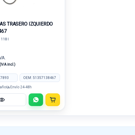
AS TRASERO IZQUIERDO
467
118 I
IVA.
(IVA incl.)
77893
OEM: 51357138467
 año
Envío 24-48h