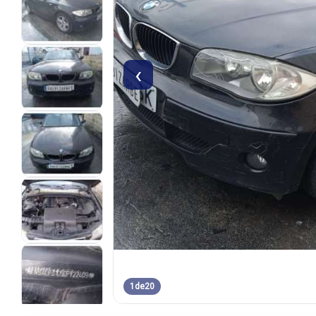
‹
1
de
20