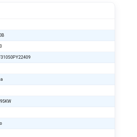
0B
3
31050PY22409
na
 95KW
)
o