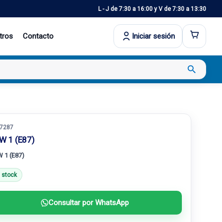
L - J de 7:30 a 16:00 y V de 7:30 a 13:30
tros
Contacto
Iniciar sesión
search
7287
W 1 (E87)
 1 (E87)
 stock
Consultar por WhatsApp