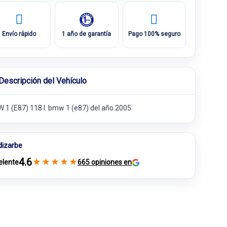
Envío rápido
1 año de garantía
Pago 100% seguro
Descripción del Vehículo
 1 (E87) 118 I. bmw 1 (e87) del año 2005
dizarbe
4.6
★
★
★
★
★
elente
665 opiniones en