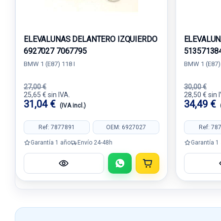
ELEVALUNAS DELANTERO IZQUIERDO
ELEVALUN
6927027 7067795
51357138
BMW 1 (E87) 118 I
BMW 1 (E87) 
27,00 €
30,00 €
25,65 € sin IVA.
28,50 € sin 
31,04 €
34,49 €
(IVA incl.)
Ref: 7877891
OEM: 6927027
Ref: 78
Garantía 1 año
Envío 24-48h
Garantía 1