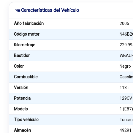
Características del Vehículo
Año fabricación
2005
Código motor
N46B2
Kilometraje
229.99
Bastidor
WBAUF
Color
Negro
Combustible
Gasoli
Versión
118 i
Potencia
129CV
Modelo
1 (E87
Tipo vehículo
Turism
Almacén
49291