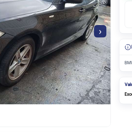
›
BMW
Val
Exc