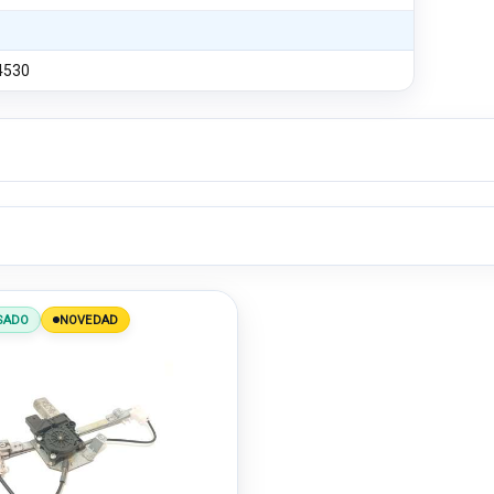
4530
SADO
NOVEDAD