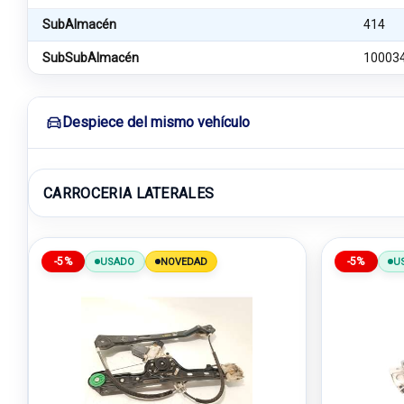
SubAlmacén
414
SubSubAlmacén
10003
Despiece del mismo vehículo
CARROCERIA LATERALES
-5%
-5%
USADO
NOVEDAD
U