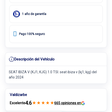
1 año de garantía
Pago 100% seguro
Descripción del Vehículo
SEAT IBIZA V (KJ1, KJG) 1.0 TSI. seat ibiza v (kj1, kjg) del
año 2024
Valdizarbe
4.6
★
★
★
★
★
Excelente
665 opiniones en