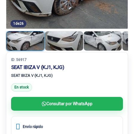
1
de
26
ID:
56917
SEAT IBIZA V (KJ1, KJG)
SEAT IBIZA V (KJ1, KJG)
En stock
Consultar por WhatsApp
Envío rápido