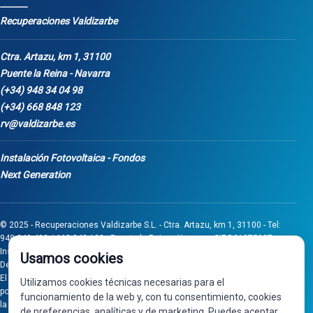
Recuperaciones Valdizarbe
Ctra. Artazu, km 1, 31100
Puente la Reina - Navarra
(+34) 948 34 04 98
(+34) 668 848 123
rv@valdizarbe.es
Instalación Fotovoltaica - Fondos
Next Generation
© 2025 - Recuperaciones Valdizarbe S.L. - Ctra. Artazu, km 1, 31100 - Tel:
948 340 498 / 668 848 123 - Puente la Reina - Navarra - CIF B31275837.
Inscrita en el Registro Mercantil de Navarra, Tomo 32, Folio 75, Hoja 525.
Usamos cookies
Desarrollado por
Seintosoft
El proyecto de inversión "0011-0558-2024-000008" ha sido subvencionado
Utilizamos cookies técnicas necesarias para el
por Gobierno de Navarra al amparo de la convocatoria de 2024 de Ayudas a
funcionamiento de la web y, con tu consentimiento, cookies
la inversión en pymes industriales
de preferencias, analíticas y de marketing. Puedes aceptar