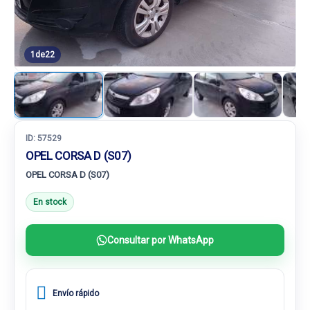
1
de
22
ID:
57529
OPEL CORSA D (S07)
OPEL CORSA D (S07)
En stock
Consultar por WhatsApp
Envío rápido