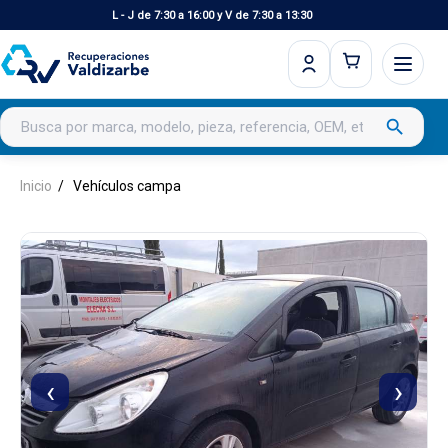
L - J de 7:30 a 16:00 y V de 7:30 a 13:30
Buscar productos
search
Inicio
Vehículos campa
‹
›