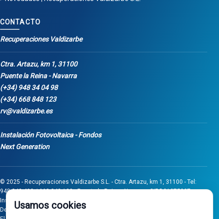
CONTACTO
Recuperaciones Valdizarbe
Ctra. Artazu, km 1, 31100
Puente la Reina - Navarra
(+34) 948 34 04 98
(+34) 668 848 123
rv@valdizarbe.es
Instalación Fotovoltaica - Fondos
Next Generation
© 2025 - Recuperaciones Valdizarbe S.L. - Ctra. Artazu, km 1, 31100 - Tel:
948 340 498 / 668 848 123 - Puente la Reina - Navarra - CIF B31275837.
Inscrita en el Registro Mercantil de Navarra, Tomo 32, Folio 75, Hoja 525.
Usamos cookies
Desarrollado por
Seintosoft