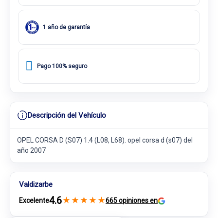
1 año de garantía
Pago 100% seguro
Descripción del Vehículo
OPEL CORSA D (S07) 1.4 (L08, L68). opel corsa d (s07) del
año 2007
Valdizarbe
4.6
★
★
★
★
★
Excelente
665 opiniones en