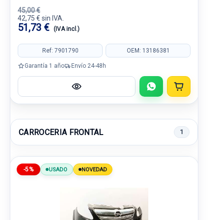
45,00 €
42,75 € sin IVA.
51,73 €
(IVA incl.)
Ref: 7901790
OEM: 13186381
Garantía 1 año
Envío 24-48h
CARROCERIA FRONTAL
1
-5%
USADO
NOVEDAD