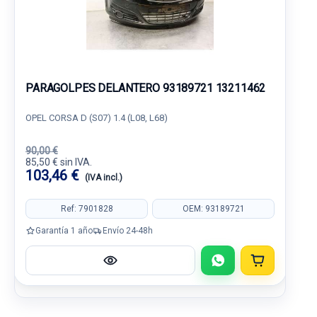
PARAGOLPES DELANTERO 93189721 13211462
OPEL CORSA D (S07) 1.4 (L08, L68)
90,00 €
85,50 € sin IVA.
103,46 €
(IVA incl.)
Ref: 7901828
OEM: 93189721
Garantía 1 año
Envío 24-48h