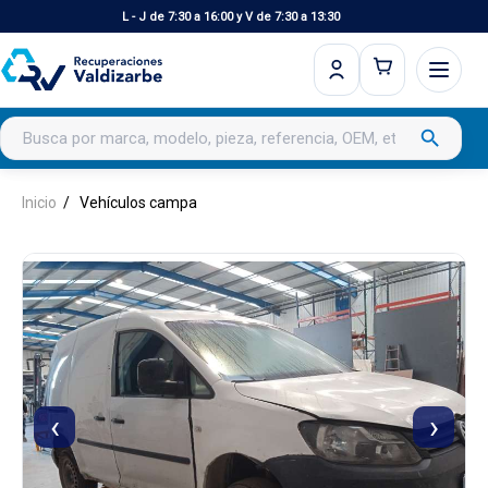
L - J de 7:30 a 16:00 y V de 7:30 a 13:30
Buscar productos
search
Inicio
Vehículos campa
‹
›