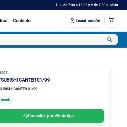
L - J de 7:30 a 16:00 y V de 7:30 a 13:30
tros
Contacto
Iniciar sesión
search
8077
TSUBISHI CANTER 01/99
SUBISHI CANTER 01/99
 stock
Consultar por WhatsApp