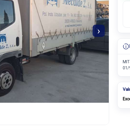
›
MIT
01/
Val
Exc