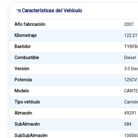
Características del Vehículo
Año fabricación
2001
Kilometraje
122.21
Bastidor
TYBFB
Combustible
Diesel
Versión
3.0 Die
Potencia
125CV
Modelo
CANTER
Tipo vehículo
Camió
Almacén
49291
SubAlmacén
584
SubSubAlmacén
10006