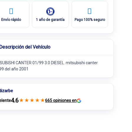
Envío rápido
1 año de garantía
Pago 100% seguro
Descripción del Vehículo
SUBISHI CANTER 01/99 3.0 DIESEL. mitsubishi canter
99 del año 2001
dizarbe
4.6
★
★
★
★
★
elente
665 opiniones en