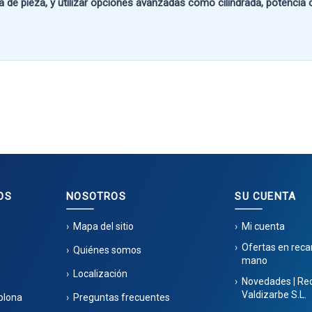
a de pieza
, y utilizar opciones avanzadas como
cilindrada, potencia
OS
NOSOTROS
SU CUENTA
Mapa del sitio
Mi cuenta
Ofertas en rec
Quiénes somos
mano
Localización
Novedades | Re
Valdizarbe S.L.
plona
Preguntas frecuentes