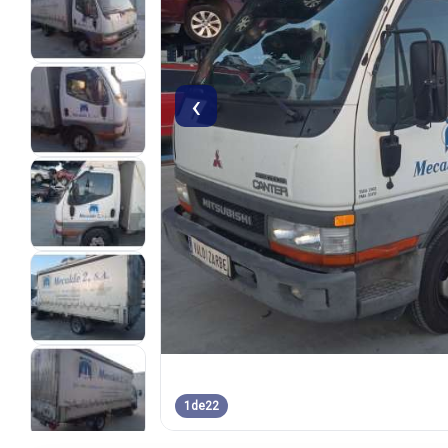
‹
1
de
22