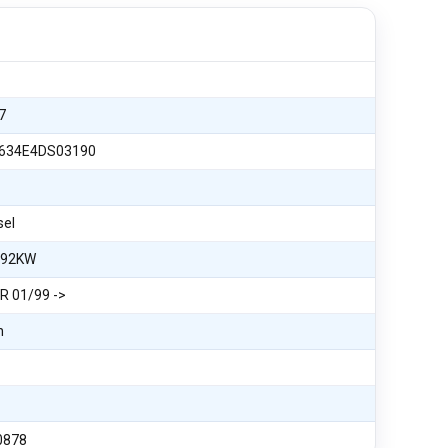
7
634E4DS03190
sel
 92KW
 01/99 ->
n
0878