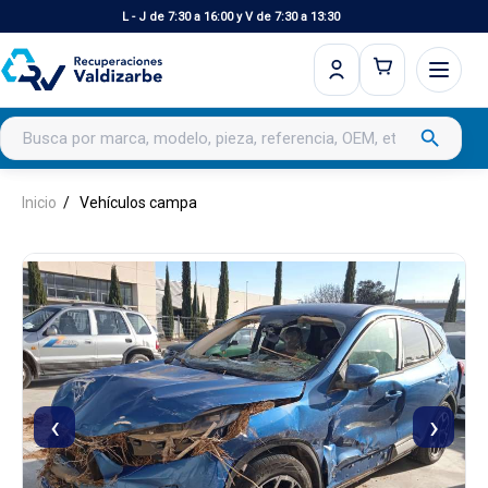
L - J de 7:30 a 16:00 y V de 7:30 a 13:30
Buscar productos
search
Inicio
Vehículos campa
‹
›