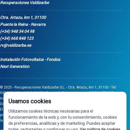
Recuperaciones Valdizarbe
Ctra. Artazu, km 1, 31100
Puente la Reina - Navarra
(+34) 948 34 04 98
(+34) 668 848 123
rv@valdizarbe.es
Instalación Fotovoltaica - Fondos
Next Generation
© 2025 - Recuperaciones Valdizarbe S.L. - Ctra. Artazu, km 1, 31100 - Tel:
948 340 498 / 668 848 123 - Puente la Reina - Navarra - CIF B31275837.
Inscrita en el Registro Mercantil de Navarra, Tomo 32, Folio 75, Hoja 525.
Usamos cookies
Desarrollado por
Seintosoft
El proyecto de inversión "0011-0558-2024-000008" ha sido subvencionado
Utilizamos cookies técnicas necesarias para el
por Gobierno de Navarra al amparo de la convocatoria de 2024 de Ayudas a
funcionamiento de la web y, con tu consentimiento, cookies
la inversión en pymes industriales
de preferencias, analíticas y de marketing. Puedes aceptar
todas, rechazarlas o configurar su uso.
Ver política de cookies