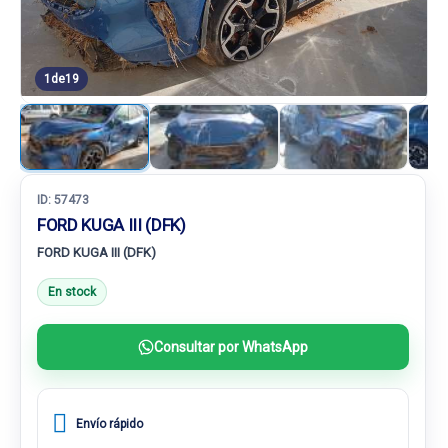
1
de
19
ID:
57473
FORD KUGA III (DFK)
FORD KUGA III (DFK)
En stock
Consultar por WhatsApp
Envío rápido