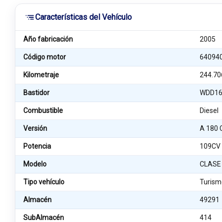
Características del Vehículo
Año fabricación
2005
Código motor
64094
Kilometraje
244.70
Bastidor
WDD16
Combustible
Diesel
Versión
A 180 
Potencia
109CV
Modelo
CLASE
Tipo vehículo
Turism
Almacén
49291
SubAlmacén
414