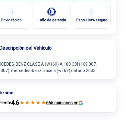
Envío rápido
1 año de garantía
Pago 100% seguro
Descripción del Vehículo
CEDES-BENZ CLASE A (W169) A 180 CDI (169.007,
.307). mercedes-benz clase a (w169) del año 2005
dizarbe
4.6
★
★
★
★
★
elente
665 opiniones en