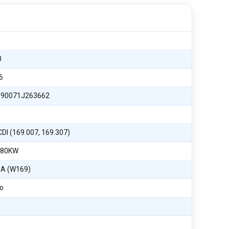
0
6
90071J263662
CDI (169.007, 169.307)
 80KW
 A (W169)
o