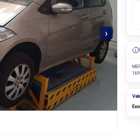
›
MER
169
Val
Exc