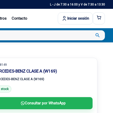
L - J de 7:30 a 16:00 y V de 7:30 a 13:30
tros
Contacto
Iniciar sesión
search
8149
RCEDES-BENZ CLASE A (W169)
CEDES-BENZ CLASE A (W169)
 stock
Consultar por WhatsApp