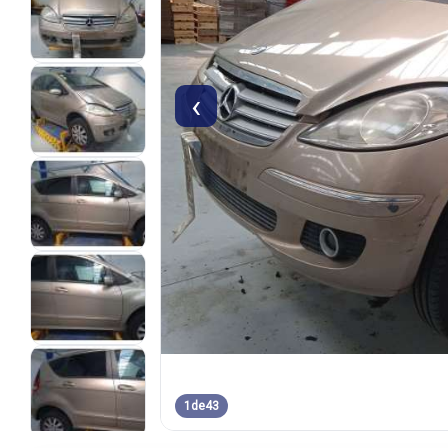
‹
1
de
43