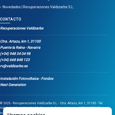
Novedades | Recuperaciones Valdizarbe S.L.
CONTACTO
Recuperaciones Valdizarbe
Ctra. Artazu, km 1, 31100
Puente la Reina - Navarra
(+34) 948 34 04 98
(+34) 668 848 123
rv@valdizarbe.es
Instalación Fotovoltaica - Fondos
Next Generation
© 2025 - Recuperaciones Valdizarbe S.L. - Ctra. Artazu, km 1, 31100 - Tel:
948 340 498 / 668 848 123 - Puente la Reina - Navarra - CIF B31275837.
Inscrita en el Registro Mercantil de Navarra, Tomo 32, Folio 75, Hoja 525.