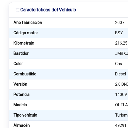
Características del Vehículo
Año fabricación
2007
Código motor
BSY
Kilometraje
216.25
Bastidor
JMBX
Color
Gris
Combustible
Diesel
Versión
2.0 DI
Potencia
140CV
Modelo
OUTLA
Tipo vehículo
Turism
Almacén
49291