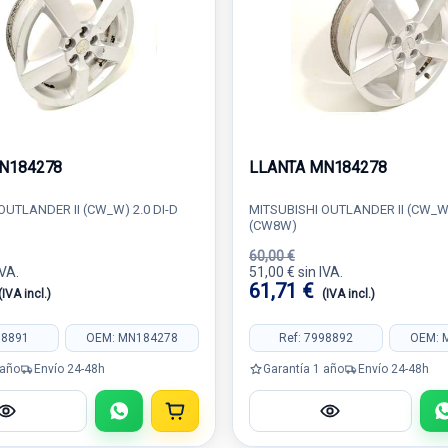
N184278
LLANTA MN184278
OUTLANDER II (CW_W) 2.0 DI-D
MITSUBISHI OUTLANDER II (CW_W)
(CW8W)
60,00 €
IVA.
51,00 € sin IVA.
61,71 €
(IVA incl.)
(IVA incl.)
98891
OEM: MN184278
Ref: 7998892
OEM: 
 año
Envío 24-48h
Garantía 1 año
Envío 24-48h