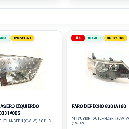
-5%
SADO
NOVEDAD
USADO
NOVEDAD
RASERO IZQUIERDO
FARO DERECHO 8301A160
 8331A005
MITSUBISHI OUTLANDER II (CW_W)
OUTLANDER II (CW_W) 2.0 DI-D
(CW8W)