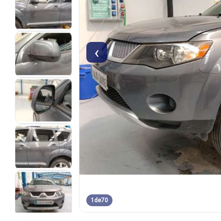
‹
1
de
70