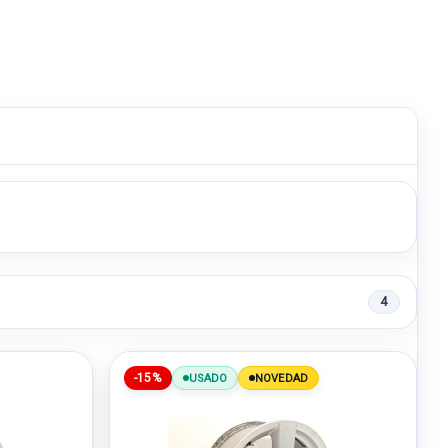
4
-15%
USADO
NOVEDAD