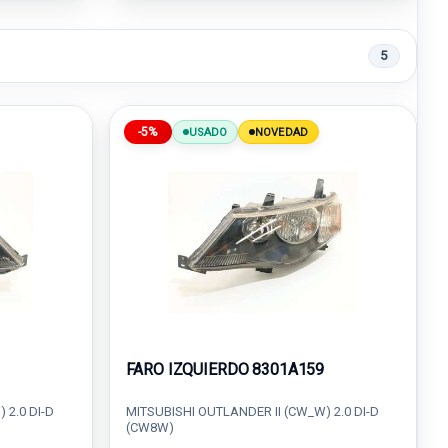
5
-5%
USADO
NOVEDAD
FARO IZQUIERDO 8301A159
 2.0 DI-D
MITSUBISHI OUTLANDER II (CW_W) 2.0 DI-D
(CW8W)