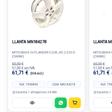
LLANTA MN184278
LLANTA M
MITSUBISHI OUTLANDER II (CW_W) 2.0 DI-D
MITSUBISHI 
(CW8W)
(CW8W)
60,00 €
60,00 €
51,00 € sin IVA.
51,00 € sin 
61,71 €
61,71 €
(IVA incl.)
Ref: 7998890
OEM: MN184278
Ref: 79
Garantía 1 año
Envío 24-48h
Garantía 1