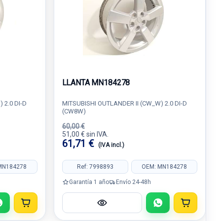
LLANTA MN184278
 2.0 DI-D
MITSUBISHI OUTLANDER II (CW_W) 2.0 DI-D
(CW8W)
60,00 €
51,00 € sin IVA.
61,71 €
(IVA incl.)
MN184278
Ref: 7998893
OEM: MN184278
Garantía 1 año
Envío 24-48h