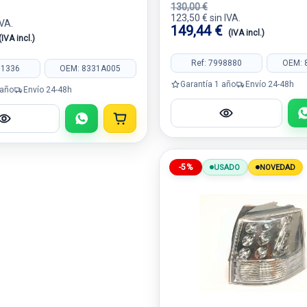
130,00 €
123,50 € sin IVA.
IVA.
149,44 €
(IVA incl.)
(IVA incl.)
Ref: 7998880
OEM: 
01336
OEM: 8331A005
Garantía 1 año
Envío 24-48h
 año
Envío 24-48h
-5%
USADO
NOVEDAD