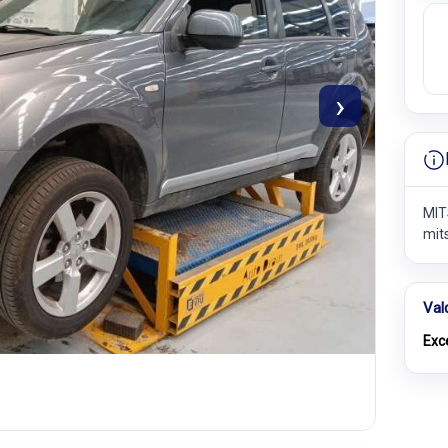
›
MIT
mit
Val
Exc