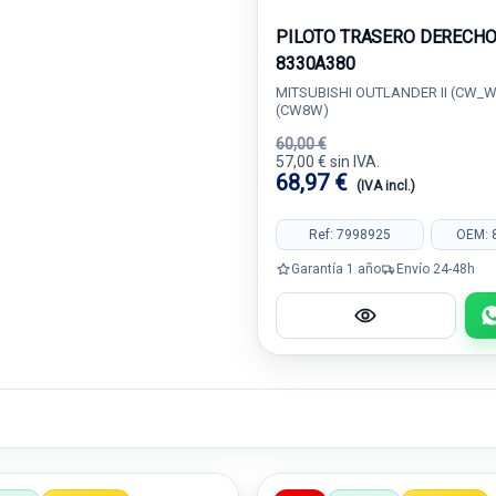
PILOTO TRASERO DERECH
8330A380
MITSUBISHI OUTLANDER II (CW_W)
(CW8W)
60,00 €
57,00 € sin IVA.
68,97 €
(IVA incl.)
Ref: 7998925
OEM: 
Garantía 1 año
Envío 24-48h