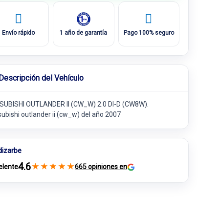
Envío rápido
1 año de garantía
Pago 100% seguro
Descripción del Vehículo
SUBISHI OUTLANDER II (CW_W) 2.0 DI-D (CW8W).
subishi outlander ii (cw_w) del año 2007
dizarbe
4.6
★
★
★
★
★
elente
665 opiniones en