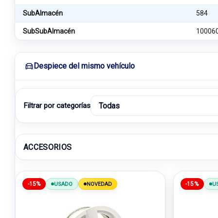
SubAlmacén
584
SubSubAlmacén
10006
Despiece del mismo vehículo
Filtrar por categorías
ACCESORIOS
-15%
-15%
USADO
NOVEDAD
U