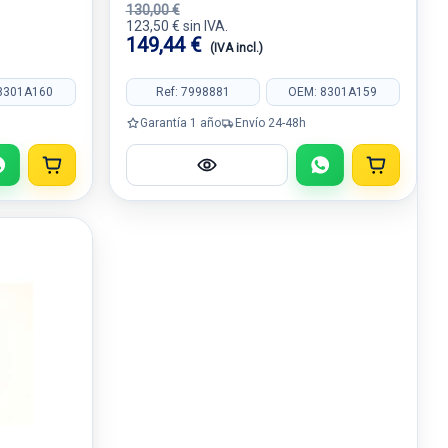
130,00 €
123,50 € sin IVA.
149,44 €
(IVA incl.)
8301A160
Ref: 7998881
OEM: 8301A159
Garantía 1 año
Envío 24-48h