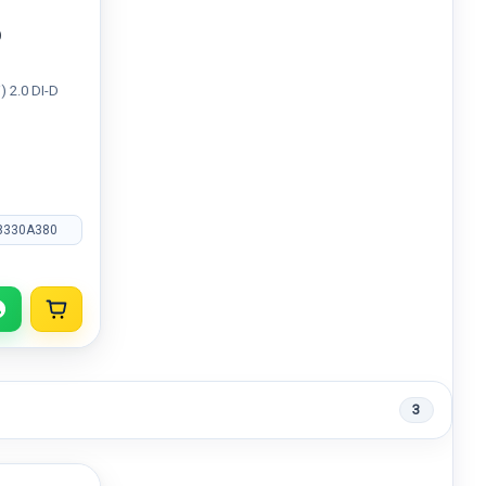
O
 2.0 DI-D
8330A380
3