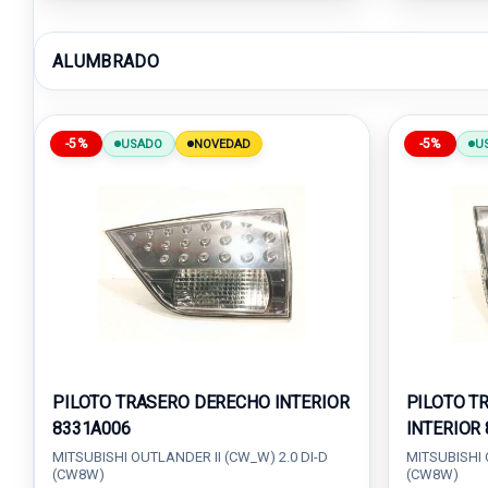
ALUMBRADO
-5%
-5%
USADO
NOVEDAD
U
PILOTO TRASERO DERECHO INTERIOR
PILOTO T
8331A006
INTERIOR
MITSUBISHI OUTLANDER II (CW_W) 2.0 DI-D
MITSUBISHI 
(CW8W)
(CW8W)