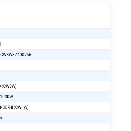
1
JCW8W8Z400756
-D (CW8W)
 103KW
NDER II (CW_W)
o