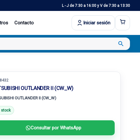
L - J de 7:30 a 16:00 y V de 7:30 a 13:30
tros
Contacto
Iniciar sesión
search
8432
TSUBISHI OUTLANDER II (CW_W)
SUBISHI OUTLANDER II (CW_W)
 stock
Consultar por WhatsApp