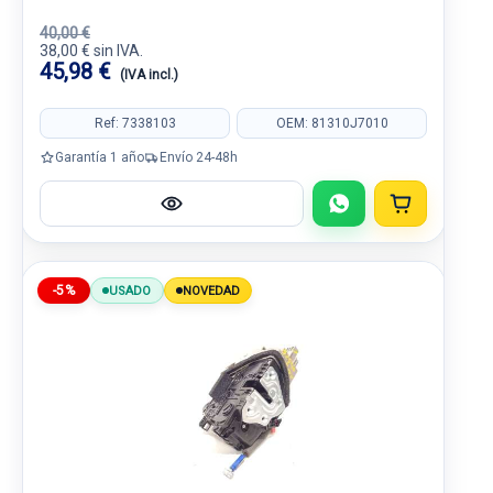
40,00 €
38,00 € sin IVA.
45,98 €
(IVA incl.)
Ref: 7338103
OEM: 81310J7010
Garantía 1 año
Envío 24-48h
-5%
USADO
NOVEDAD