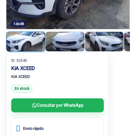
1
de
48
ID:
52540
KIA XCEED
KIA XCEED
En stock
Consultar por WhatsApp
Envío rápido