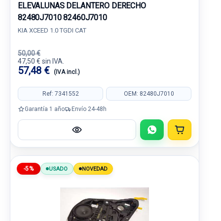
ELEVALUNAS DELANTERO DERECHO
82480J7010 82460J7010
KIA XCEED 1.0 TGDI CAT
50,00 €
47,50 € sin IVA.
57,48 €
(IVA incl.)
Ref: 7341552
OEM: 82480J7010
Garantía 1 año
Envío 24-48h
-5%
USADO
NOVEDAD