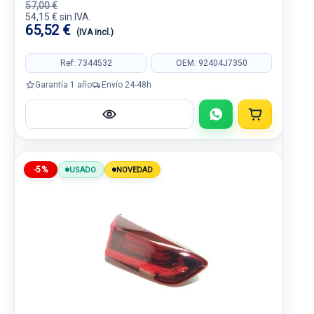
57,00 €
54,15 € sin IVA.
65,52 €
(IVA incl.)
Ref: 7344532
OEM: 92404J7350
Garantía 1 año
Envío 24-48h
-5%
USADO
NOVEDAD