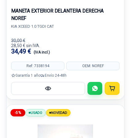
MANETA EXTERIOR DELANTERA DERECHA
NOREF
KIA XCEED 1.0 TGDI CAT
30,00 €
28,50 € sin IVA.
34,49 €
(IVA incl.)
Ref: 7338194
OEM: NOREF
Garantía 1 año
Envío 24-48h
-5%
USADO
NOVEDAD