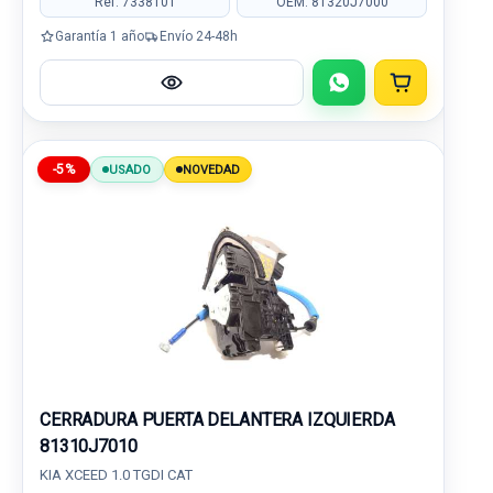
Ref: 7338101
OEM: 81320J7000
Garantía 1 año
Envío 24-48h
-5%
USADO
NOVEDAD
CERRADURA PUERTA DELANTERA IZQUIERDA
81310J7010
KIA XCEED 1.0 TGDI CAT