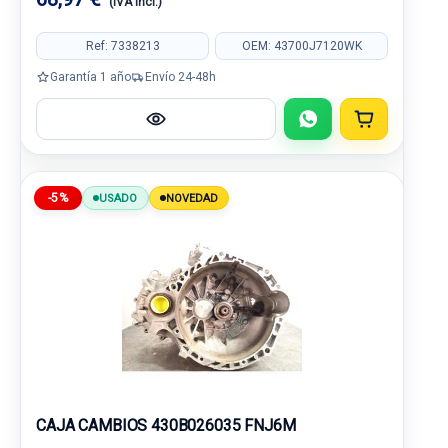
(IVA incl.)
Ref: 7338213
OEM: 43700J7120WK
Garantía 1 año
Envío 24-48h
-5%
USADO
NOVEDAD
CAJA CAMBIOS 430B026035 FNJ6M