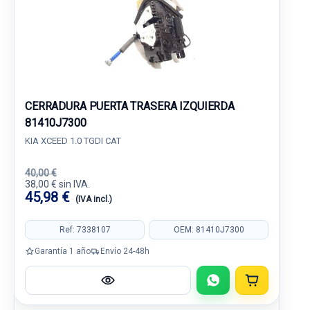
CERRADURA PUERTA TRASERA IZQUIERDA
81410J7300
KIA XCEED 1.0 TGDI CAT
40,00 €
38,00 € sin IVA.
45,98 €
(IVA incl.)
Ref: 7338107
OEM: 81410J7300
Garantía 1 año
Envío 24-48h