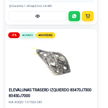
Garantía 1 año
Envío 24-48h
-5%
USADO
NOVEDAD
ELEVALUNAS TRASERO IZQUIERDO 83470J7300
83450J7000
KIA XCEED 1.0 TGDI CAT