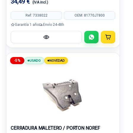
34,49 €
(IVA incl.)
Ref: 7338022
OEM: 81770J7800
Garantía 1 año
Envío 24-48h
-5%
USADO
NOVEDAD
CERRADURA MALETERO / PORTON NOREF