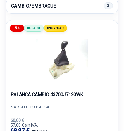
CAMBIO/EMBRAGUE
3
-5%
USADO
NOVEDAD
PALANCA CAMBIO 43700J7120WK
KIA XCEED 1.0 TGDI CAT
60,00 €
57,00 € sin IVA.
68,97 €