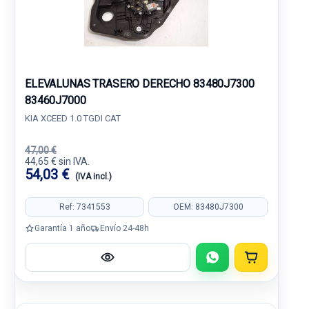
ELEVALUNAS TRASERO DERECHO 83480J7300
83460J7000
KIA XCEED 1.0 TGDI CAT
47,00 €
44,65 € sin IVA.
54,03 €
(IVA incl.)
Ref: 7341553
OEM: 83480J7300
Garantía 1 año
Envío 24-48h