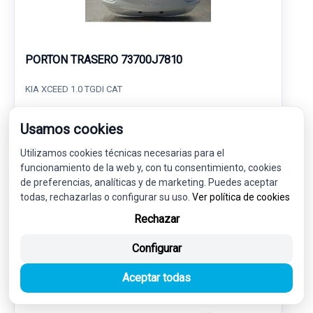
PORTON TRASERO 73700J7810
KIA XCEED 1.0 TGDI CAT
420,00 €
Usamos cookies
399,00 € sin IVA.
482,79 €
(IVA incl.)
Utilizamos cookies técnicas necesarias para el
funcionamiento de la web y, con tu consentimiento, cookies
Ref: 7338228
OEM: 73700J7810
de preferencias, analíticas y de marketing. Puedes aceptar
todas, rechazarlas o configurar su uso.
Ver política de cookies
Garantía 1 año
Envío 24-48h
Rechazar
Configurar
Aceptar todas
-5%
USADO
NOVEDAD