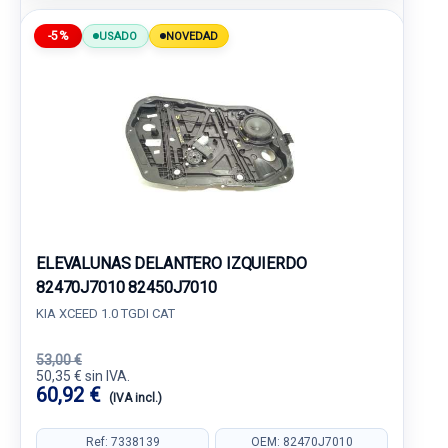
-5%
USADO
NOVEDAD
ELEVALUNAS DELANTERO IZQUIERDO
82470J7010 82450J7010
KIA XCEED 1.0 TGDI CAT
53,00 €
50,35 € sin IVA.
60,92 €
(IVA incl.)
Ref: 7338139
OEM: 82470J7010