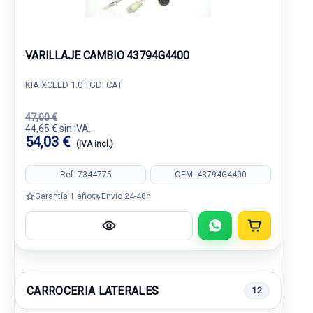
VARILLAJE CAMBIO 43794G4400
KIA XCEED 1.0 TGDI CAT
47,00 €
44,65 € sin IVA.
54,03 €
(IVA incl.)
Ref: 7344775
OEM: 43794G4400
Garantía 1 año
Envío 24-48h
CARROCERIA LATERALES
12