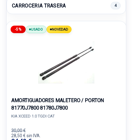
CARROCERIA TRASERA
4
-5%
USADO
NOVEDAD
AMORTIGUADORES MALETERO / PORTON
81770J7800 81780J7800
KIA XCEED 1.0 TGDI CAT
30,00 €
28,50 € sin IVA.