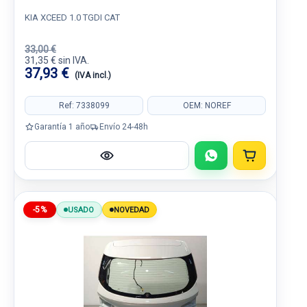
KIA XCEED 1.0 TGDI CAT
33,00 €
31,35 € sin IVA.
37,93 €
(IVA incl.)
Ref: 7338099
OEM: NOREF
Garantía 1 año
Envío 24-48h
-5%
USADO
NOVEDAD