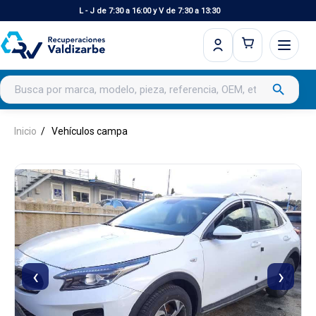
L - J de 7:30 a 16:00 y V de 7:30 a 13:30
Buscar productos
search
Inicio
Vehículos campa
‹
›