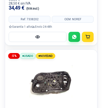
28,50 € sin IVA.
34,49 €
(IVA incl.)
Ref: 7338202
OEM: NOREF
Garantía 1 año
Envío 24-48h
-5%
USADO
NOVEDAD