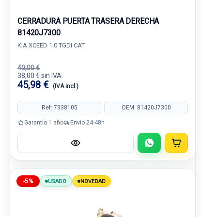
CERRADURA PUERTA TRASERA DERECHA
81420J7300
KIA XCEED 1.0 TGDI CAT
40,00 €
38,00 € sin IVA.
45,98 €
(IVA incl.)
Ref: 7338105
OEM: 81420J7300
Garantía 1 año
Envío 24-48h
-5%
USADO
NOVEDAD