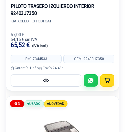
PILOTO TRASERO IZQUIERDO INTERIOR
92403J7350
KIA XCEED 1.0 TGDI CAT
57,00 €
54,15 € sin IVA.
65,52 €
(IVA incl.)
Ref: 7344533
OEM: 92403J7350
Garantía 1 año
Envío 24-48h
-5%
USADO
NOVEDAD