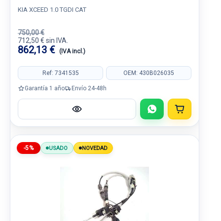
KIA XCEED 1.0 TGDI CAT
750,00 €
712,50 € sin IVA.
862,13 €
(IVA incl.)
Ref: 7341535
OEM: 430B026035
Garantía 1 año
Envío 24-48h
-5%
USADO
NOVEDAD