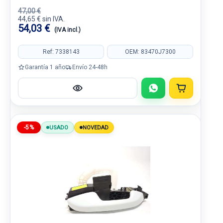
47,00 €
44,65 € sin IVA.
54,03 €
(IVA incl.)
Ref: 7338143
OEM: 83470J7300
Garantía 1 año
Envío 24-48h
-5%
USADO
NOVEDAD