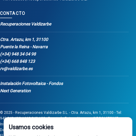
CONTACTO
Recuperaciones Valdizarbe
Ctra. Artazu, km 1, 31100
Puente la Reina - Navarra
(+34) 948 34 04 98
(+34) 668 848 123
rv@valdizarbe.es
Instalación Fotovoltaica - Fondos
Next Generation
© 2025 - Recuperaciones Valdizarbe S.L. - Ctra. Artazu, km 1, 31100 - Tel:
948 340 498 / 668 848 123 - Puente la Reina - Navarra - CIF B31275837.
Inscrita en el Registro Mercantil de Navarra, Tomo 32, Folio 75, Hoja 525.
Usamos cookies
Desarrollado por
Seintosoft
El proyecto de inversión "0011-0558-2024-000008" ha sido subvencionado