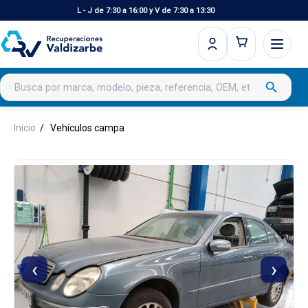
L - J de 7:30 a 16:00 y V de 7:30 a 13:30
Buscar productos
search
Inicio
Vehículos campa
‹
›