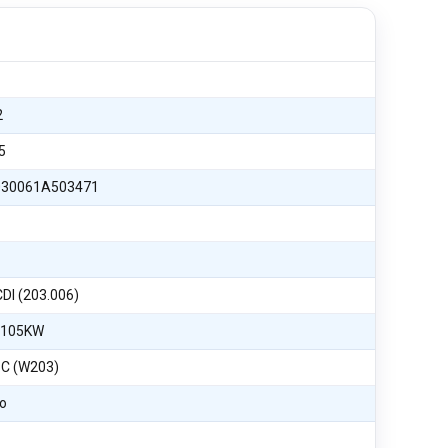
2
5
30061A503471
CDI (203.006)
 105KW
C (W203)
o