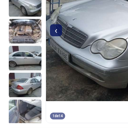
‹
1
de
14