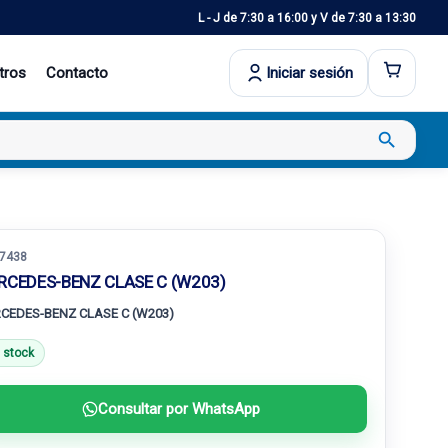
L - J de 7:30 a 16:00 y V de 7:30 a 13:30
tros
Contacto
Iniciar sesión
search
7438
RCEDES-BENZ CLASE C (W203)
CEDES-BENZ CLASE C (W203)
 stock
Consultar por WhatsApp