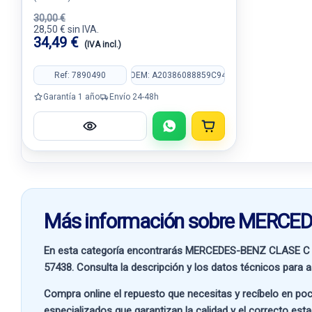
30,00 €
28,50 € sin IVA.
34,49 €
(IVA incl.)
Ref: 7890490
OEM: A20386088859C94
Garantía 1 año
Envío 24-48h
Más información sobre MERCE
En esta categoría encontrarás MERCEDES-BENZ CLASE C 
57438
. Consulta la descripción y los datos técnicos para a
Compra online el repuesto que necesitas y recíbelo en poc
especializados que garantizan la calidad y el correcto est