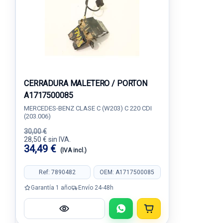
CERRADURA MALETERO / PORTON
A1717500085
MERCEDES-BENZ CLASE C (W203) C 220 CDI
(203.006)
30,00 €
28,50 € sin IVA.
34,49 €
(IVA incl.)
Ref: 7890482
OEM: A1717500085
Garantía 1 año
Envío 24-48h