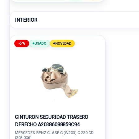
INTERIOR
-5%
USADO
NOVEDAD
CINTURON SEGURIDAD TRASERO
DERECHO A20386088859C94
MERCEDES-BENZ CLASE C (W203) C 220 CDI
(203.006)