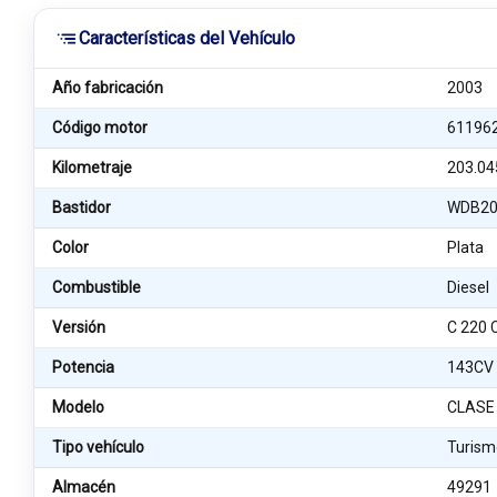
Características del Vehículo
Año fabricación
2003
Código motor
61196
Kilometraje
203.04
Bastidor
WDB20
Color
Plata
Combustible
Diesel
Versión
C 220 
Potencia
143CV
Modelo
CLASE 
Tipo vehículo
Turism
Almacén
49291