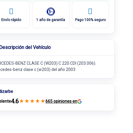
Envío rápido
1 año de garantía
Pago 100% seguro
Descripción del Vehículo
CEDES-BENZ CLASE C (W203) C 220 CDI (203.006).
cedes-benz clase c (w203) del año 2003
dizarbe
4.6
★
★
★
★
★
elente
665 opiniones en