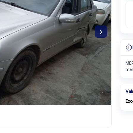
›
MER
mer
Val
Exc