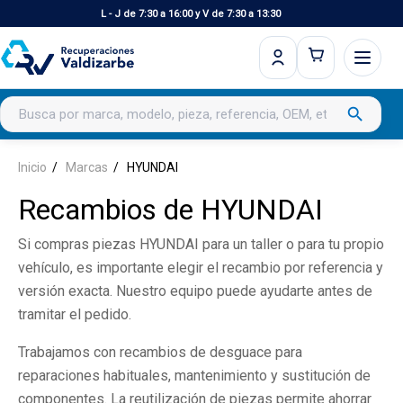
L - J de 7:30 a 16:00 y V de 7:30 a 13:30
Buscar productos
search
Inicio
Marcas
HYUNDAI
Recambios de HYUNDAI
Si compras piezas HYUNDAI para un taller o para tu propio
vehículo, es importante elegir el recambio por referencia y
versión exacta. Nuestro equipo puede ayudarte antes de
tramitar el pedido.
Trabajamos con recambios de desguace para
reparaciones habituales, mantenimiento y sustitución de
componentes. La reutilización de piezas permite ahorrar