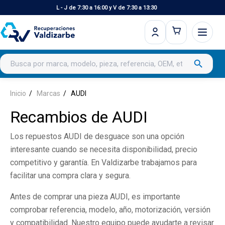
L - J de 7:30 a 16:00 y V de 7:30 a 13:30
Buscar productos
search
Inicio
Marcas
AUDI
Recambios de AUDI
Los repuestos AUDI de desguace son una opción
interesante cuando se necesita disponibilidad, precio
competitivo y garantía. En Valdizarbe trabajamos para
facilitar una compra clara y segura.
Antes de comprar una pieza AUDI, es importante
comprobar referencia, modelo, año, motorización, versión
y compatibilidad. Nuestro equipo puede ayudarte a revisar