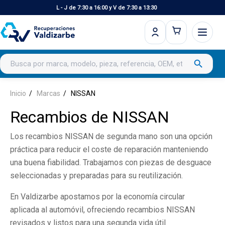
L - J de 7:30 a 16:00 y V de 7:30 a 13:30
Buscar productos
search
Inicio
Marcas
NISSAN
Recambios de NISSAN
Los recambios NISSAN de segunda mano son una opción
práctica para reducir el coste de reparación manteniendo
una buena fiabilidad. Trabajamos con piezas de desguace
seleccionadas y preparadas para su reutilización.
En Valdizarbe apostamos por la economía circular
aplicada al automóvil, ofreciendo recambios NISSAN
revisados y listos para una segunda vida útil.