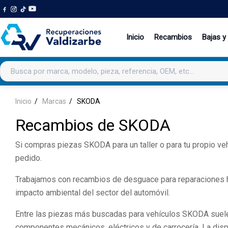
Inicio
Recambios
Bajas y
Buscar productos
Inicio
Marcas
SKODA
Recambios de SKODA
Si compras piezas SKODA para un taller o para tu propio veh
pedido.
Trabajamos con recambios de desguace para reparaciones hab
impacto ambiental del sector del automóvil.
Entre las piezas más buscadas para vehículos SKODA suelen e
componentes mecánicos, eléctricos y de carrocería. La disp