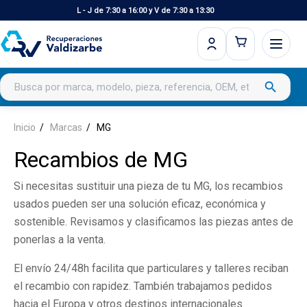
L - J de 7:30 a 16:00 y V de 7:30 a 13:30
Buscar productos
search
Inicio
Marcas
MG
Recambios de MG
Si necesitas sustituir una pieza de tu MG, los recambios
usados pueden ser una solución eficaz, económica y
sostenible. Revisamos y clasificamos las piezas antes de
ponerlas a la venta.
El envío 24/48h facilita que particulares y talleres reciban
el recambio con rapidez. También trabajamos pedidos
hacia el Europa y otros destinos internacionales.