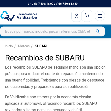
L - J de 7:30 a 16:00 y V de 7:30 a 13:30
Buscar productos
search
Inicio
Marcas
SUBARU
Recambios de SUBARU
Los recambios SUBARU de segunda mano son una opción
práctica para reducir el coste de reparación manteniendo
una buena fiabilidad. Trabajamos con piezas de desguace
seleccionadas y preparadas para su reutilización.
En Valdizarbe apostamos por la economía circular
aplicada al automóvil, ofreciendo recambios SUBARU
revisados y listos para una segunda vida útil.