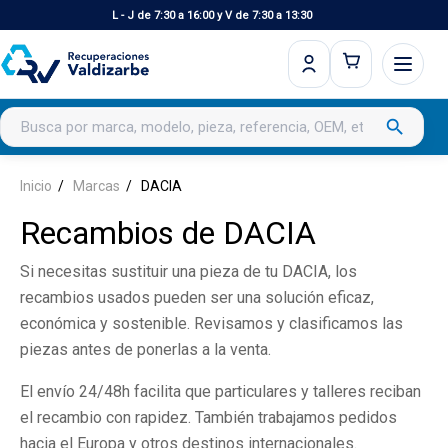
L - J de 7:30 a 16:00 y V de 7:30 a 13:30
Buscar productos
search
Inicio
Marcas
DACIA
Recambios de DACIA
Si necesitas sustituir una pieza de tu DACIA, los
recambios usados pueden ser una solución eficaz,
económica y sostenible. Revisamos y clasificamos las
piezas antes de ponerlas a la venta.
El envío 24/48h facilita que particulares y talleres reciban
el recambio con rapidez. También trabajamos pedidos
hacia el Europa y otros destinos internacionales.