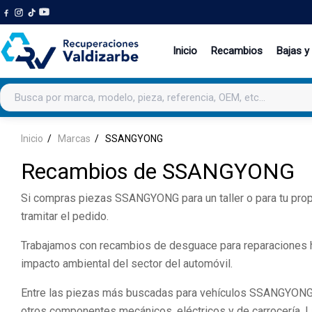
Inicio
Recambios
Bajas y
Buscar productos
Inicio
Marcas
SSANGYONG
Recambios de SSANGYONG
Si compras piezas SSANGYONG para un taller o para tu propi
tramitar el pedido.
Trabajamos con recambios de desguace para reparaciones hab
impacto ambiental del sector del automóvil.
Entre las piezas más buscadas para vehículos SSANGYONG suel
otros componentes mecánicos, eléctricos y de carrocería. L