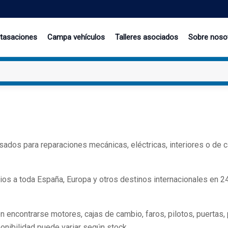
 tasaciones
Campa vehículos
Talleres asociados
Sobre noso
dos para reparaciones mecánicas, eléctricas, interiores o de c
os a toda España, Europa y otros destinos internacionales en 2
ncontrarse motores, cajas de cambio, faros, pilotos, puertas, par
onibilidad puede variar según stock.