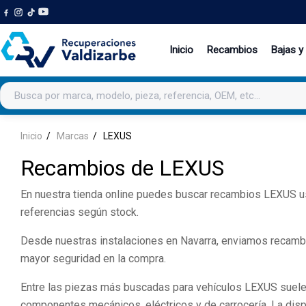
Inicio
Recambios
Bajas y
Buscar productos
Inicio
Marcas
LEXUS
Recambios de LEXUS
En nuestra tienda online puedes buscar recambios LEXUS usa
referencias según stock.
Desde nuestras instalaciones en Navarra, enviamos recambi
mayor seguridad en la compra.
Entre las piezas más buscadas para vehículos LEXUS suelen e
componentes mecánicos, eléctricos y de carrocería. La disp