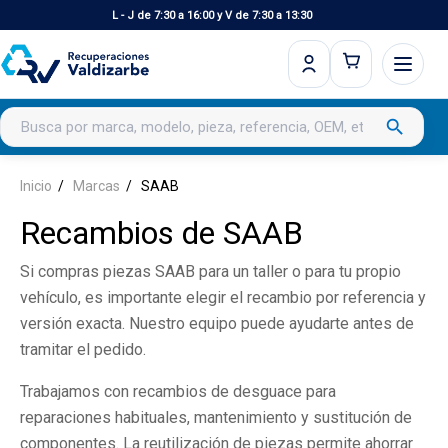
L - J de 7:30 a 16:00 y V de 7:30 a 13:30
Buscar productos
search
Inicio
Marcas
SAAB
Recambios de SAAB
Si compras piezas SAAB para un taller o para tu propio
vehículo, es importante elegir el recambio por referencia y
versión exacta. Nuestro equipo puede ayudarte antes de
tramitar el pedido.
Trabajamos con recambios de desguace para
reparaciones habituales, mantenimiento y sustitución de
componentes. La reutilización de piezas permite ahorrar