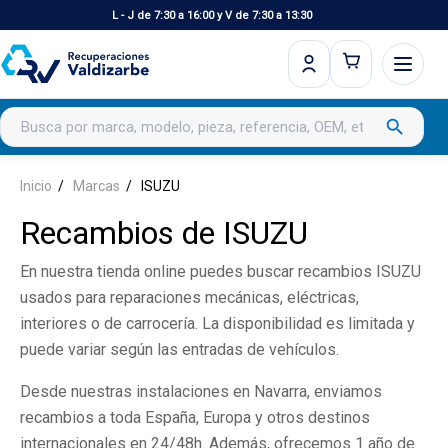
L - J de 7:30 a 16:00 y V de 7:30 a 13:30
Buscar productos
search
Inicio
Marcas
ISUZU
Recambios de ISUZU
En nuestra tienda online puedes buscar recambios ISUZU
usados para reparaciones mecánicas, eléctricas,
interiores o de carrocería. La disponibilidad es limitada y
puede variar según las entradas de vehículos.
Desde nuestras instalaciones en Navarra, enviamos
recambios a toda España, Europa y otros destinos
internacionales en 24/48h. Además, ofrecemos 1 año de