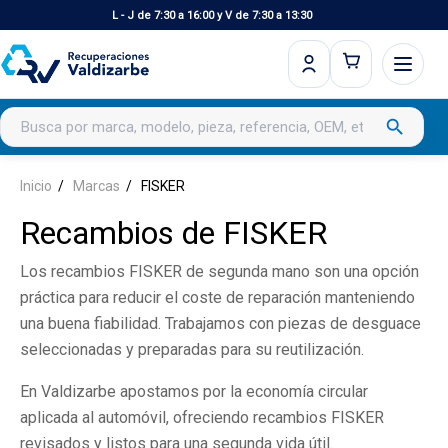
L - J de 7:30 a 16:00 y V de 7:30 a 13:30
Buscar productos
search
Inicio
Marcas
FISKER
Recambios de FISKER
Los recambios FISKER de segunda mano son una opción
práctica para reducir el coste de reparación manteniendo
una buena fiabilidad. Trabajamos con piezas de desguace
seleccionadas y preparadas para su reutilización.
En Valdizarbe apostamos por la economía circular
aplicada al automóvil, ofreciendo recambios FISKER
revisados y listos para una segunda vida útil.