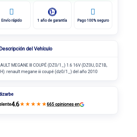
Envío rápido
1 año de garantía
Pago 100% seguro
Descripción del Vehículo
AULT MEGANE III COUPÉ (DZ0/1_) 1.6 16V (DZ0U, DZ1B,
H). renault megane iii coupé (dz0/1_) del año 2010
dizarbe
4.6
★
★
★
★
★
elente
665 opiniones en