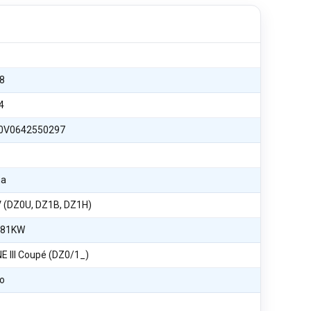
8
4
0V0642550297
na
V (DZ0U, DZ1B, DZ1H)
 81KW
 III Coupé (DZ0/1_)
o