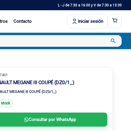
L - J de 7:30 a 16:00 y V de 7:30 a 13:30
tros
Contacto
Iniciar sesión
search
7401
NAULT MEGANE III COUPÉ (DZ0/1_)
AULT MEGANE III COUPÉ (DZ0/1_)
 stock
Consultar por WhatsApp