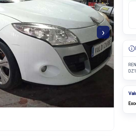
›
REN
DZ1
Val
Exc