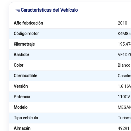
Características del Vehículo
Año fabricación
2010
Código motor
K4M85
Kilometraje
195.47
Bastidor
VF1DZ
Color
Blanco
Combustible
Gasoli
Versión
1.6 16
Potencia
110CV
Modelo
MEGANE
Tipo vehículo
Turism
Almacén
49291