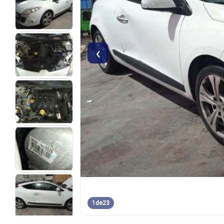
‹
1
de
23